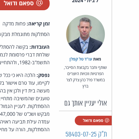
7 ביולי 2024
ספאם ודואל
זמן קריאה:
פחות מדקה
הסתלקות מתוגמלת מבקשה 
העובדות:
בקשה להסתלקו
מאת‏
עו"ד טל קפלן
התשמ"ב-1982, ולהתחייבות שניתנה בהליך ייצוגי נוסף [
שותף וחבר בקבוצת הסייבר,
הפרטיות וזכויות היוצרים
נפסק:
הלכה היא כי ככל 
במשרד פרל כהן צדק לצר
לקיימו, עוד טרם אישור 
ברץ
מעשה בית דין ולכן אין בה
טוענים שהמשיבה מתחייבת
אולי יעניין אותך גם
מ
ספאם ודואל
עמדה עילת תביעה ראויה.
ההסתלקות, הורה על מחי
ת"ק 58403-07-25