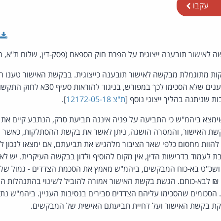
עקבו
לאישור תובענה ייצוגית על הפרת חוק הספאם (פסק-דין, שלום ת"א, ה
ת מתוגמלת מבקשה לאישור תובענה כייצוגית. בבקשת האישור טענו ה
שולחת דברי פרסומת לנמענים שלא הסכימו לכך במפ
ת"צ 12172-05-18
].
שימצא ביהמ"ש כי התביעה על פניה איננה תביעת סרק, הנתבע קיים את 
בקשת האישור, והמטרה הושגה, ניתן לאשר את בקשת ההסתלקות, כאשר ה
 להוות מחסום כלפי שאר הציבור מלהגיש את תביעתם, אם ימצאו לנכון לע
 לעמוד בדרישות הדין, אין מקום להוסיף ולדון בבקשה העיקרית. יש ל
בקש ושכ"ט של 47,000 ₪ לבא-כוחם. הגשת בקשת האישור אמורה להוביל לשינוי בהתנה
 הסכומים שהסכימו עליהם הצדדים סבירים בנסיבות העניין. ביהמ"ש נת
קת בקשת האישור ועל דחיית תביעתם האישית של המבקשים.