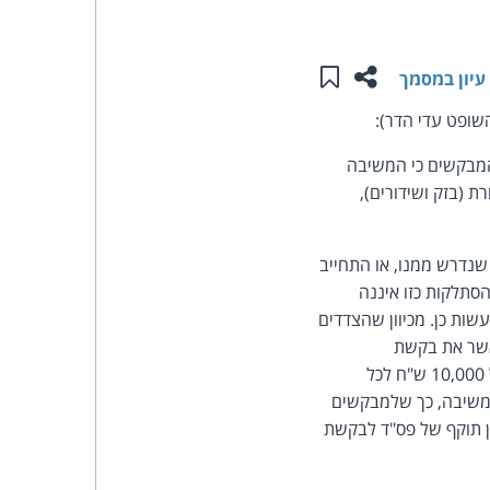
העומד
שתפו עמוד זה
שמור ב"תכנים שלי"
עיון במסמך
בראש
שופט עדי הדר):
קבוצת
מבקשים כי המשיבה
ורש, בניגוד להוראות סעיף 30א לחוק התקשורת (בזק ושידורים),
האינטרנט,
הסייבר
שנדרש ממנו, או התחייב
סתלקות כזו איננה
וזכויות
שות כן. מכיוון שהצדדים
אשר את בקשת
היוצרים
ההסתלקות. לעניין הגמול ושכ"ט בא-כוח המבקשים, ביהמ"ש מאמץ את הסכמת הצדדים - גמול של 10,000 ש"ח לכל
של
לות המשיבה, כך שלמבקשים
ן תוקף של פס"ד לבקשת
פרל