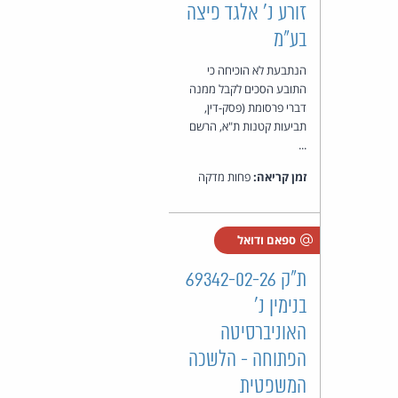
זורע נ' אלגד פיצה
בע"מ
הנתבעת לא הוכיחה כי
התובע הסכים לקבל ממנה
דברי פרסומת (פסק-דין,
תביעות קטנות ת"א, הרשם
...
זמן קריאה:
פחות מדקה
ספאם ודואל
ת"ק 69342-02-26
בנימין נ'
האוניברסיטה
הפתוחה - הלשכה
המשפטית