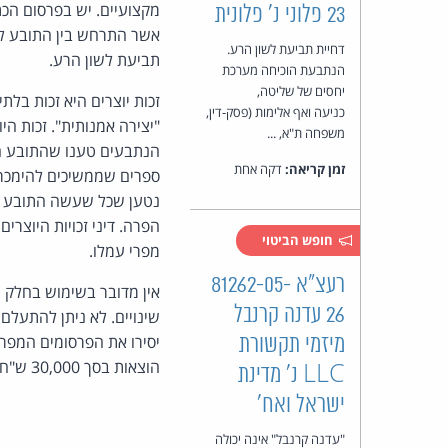
מקצועיים. יש בפרסום הכת
23 פלוני נ' פלונית
אשר התרחש בין התובע לבי
דחיית תביעת לשון הרע.
תביעת לשון הרע.
הנתבעת הוכיחה מערכת
יחסים של שליטה,
זכות יוצרים היא זכות בלת
כניעה ואף אלימות (פסק-דין,
"יצירה אמנותית". זכות הי
משפחה ת"א, ...
הנתבעים טענו שהתובע הג
זמן קריאה:
דקה אחת
ספרים שממשיכים להימכר. 
נטען שכל שעשה התובע הוא
הפרה. דיני זכויות היוצר
חופש הביטוי
מפרי עמלו.
רעצ"א 81262-05-
אין מדובר בשימוש בחלק שא
26 עדנה קרנבל
מיזמי תקשורת
הוצאות בסך 30,000 ש"ח.
LLC נ' מדינת
ישראל ואח'
"עדנה קרנבל" אינה יכולה