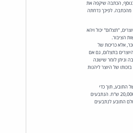
כהן
בנוסף, הכתבה שיקפה את
ו מהכתבה. לפיכך נדחתה
צדק
לצר
צרים, "תצלום" יכול ויהא
ות הציבור.
ברץ.
ר, אלא כריכות של
היוצרים בתצלום, גם אם
פועל
ה וניתן לומר שישנה
זכותו של היוצר ליהנות
מ־1996
ל התובע, תוך כדי
שינויים. לא ניתן להתעלם מכך שנערכו שינויים ביצירות ונוסף כיתוב. הנתבעים יפצו את התובע ב-20,000 ש"ח. הנתבעים
 בסך 50,000 ש"ח, כך שבמצטבר ישלם התובע לנתבעים