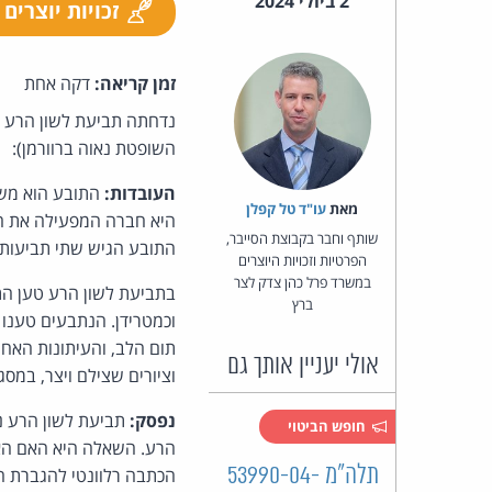
2 ביולי 2024
זכויות יוצרים
זמן קריאה:
דקה אחת
נדחתה תביעת לשון הרע נג
השופטת נאוה ברוורמן):
העובדות:
מאת‏
עו"ד טל קפלן
שותף וחבר בקבוצת הסייבר,
התובע הגיש שתי תביעות נ
הפרטיות וזכויות היוצרים
במשרד פרל כהן צדק לצר
בתביעת לשון הרע טען התו
ברץ
וכמטרידן. הנתבעים טענו 
תום הלב, והעיתונות האחר
אולי יעניין אותך גם
וציורים שצילם ויצר, במס
נפסק:
תביעת לשון הרע נד
חופש הביטוי
הרע. השאלה היא האם האמ
תלה"מ 53990-04-
הכתבה רלוונטי להגברת ה