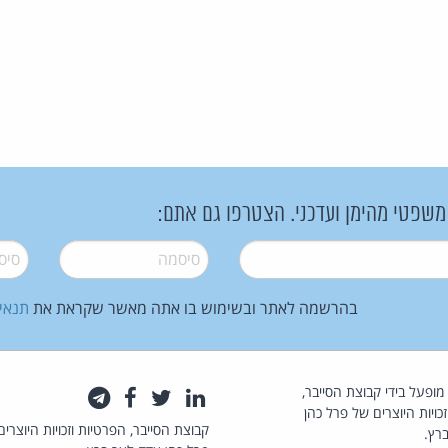
 משפטי מהימן ועדכני. הצטרפו גם אתם:
סיסמה
*
סיסמה
בהרשמה לאתר ובשימוש בו אתה מאשר שקראת את
תנאי
law.co.il מופעל בידי קבוצת הסייבר,
לינקדאין
טוויטר
פייסבוק
טלגרם
כויות היוצרים של פרל כהן
קבוצת הסייבר, הפרטיות וזכויות היוצרים
רץ.