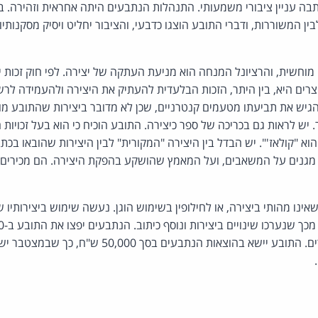
בה עניין ציבורי משמעותי. התנהלות הנתבעים היתה אחראית וזהירה. 
ן המשוררות, ודברי התובע הוצגו כדבעי, והציבור יחליט ויסיק מסקנותי
י מוחשית, והרציונל המנחה הוא מניעת העתקה של יצירה. לפי חוק זכות יו
וצרים היא, בין היתר, הזכות הבלעדית להעתיק את היצירה ולהעמידה לרש
יש את תביעתו מטעמים קנטרניים, שכן לא מדובר ביצירות שהתובע מוכ
יש לראות גם בכריכה של ספר כיצירה. התובע הוכיח כי הוא בעל זכויות 
 "קולאז'". יש הבדל בין היצירה "המקורית" לבין היצירות שהובאו בכתב
ים מגנים על המשאבים, ועל המאמץ שהושקע בהפקת היצירה. הם מכירים ב
ינו מהותי ביצירה, או לחילופין בשימוש הוגן. נעשה שימוש ביצירותיו ש
יסירו את הפרסומים המפרים. התובע יישא בהוצאות הנתבעים