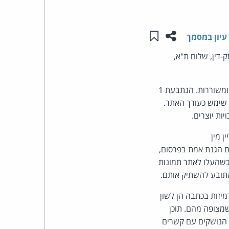
העומד
שתפו עמוד זה
שמור ב"תכנים שלי"
עיון במסמך
בראש
-דין, שלום ת"א,
קבוצת
התובע הוא משורר ועורך כתב העת "ביטאון שירה", בו הוא מפרסם שירים של משוררים ומשוררות. הנתבעת 1
האינטרנט,
יא חברה המפעילה את האתר "המקום הכי חם בגיהנום". הנתבעת 2 היא כתבת האתר והנתבע 3 שימש כעורך האתר.
ות יוצרים.
הסייבר
 מין
וזכויות
ם הגנת אמת בפרסום,
 כשהעלו לאתר תמונות
היוצרים
התובע להשתיק אותם.
של
יזות בכתבה הן לשון
מצופה מהם. תוכן
פרל
 הנושקים עם קשרים