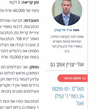
זמן קריאה:
3 דקות
פיצוי של 40,000 ש"ח על הפרת זכות יוצרים בשני צילומים (פסק-דין, שלום ת"א, השופטת כרמלה האפט):
העובדות:
תביעה שעילתה ה
מאת‏
עו"ד טל קפלן
שותף וחבר בקבוצת הסייבר,
הפרטיות וזכויות היוצרים
במשרד פרל כהן צדק לצר
ברץ
בטווח שבין 10,000 ש"ח ל-75,000 ש"ח.
אולי יעניין אותך גם
נפסק:
המתוכנן מראש לצילום המת
חופש הביטוי
עליהן לעמוד בדרישת הקיב
נדירים מאוד אין די מקורי
תאד"מ 18255-01-
והצילומים מוגנים בזכויות
24 כשדי נ' קפלן
ואח'