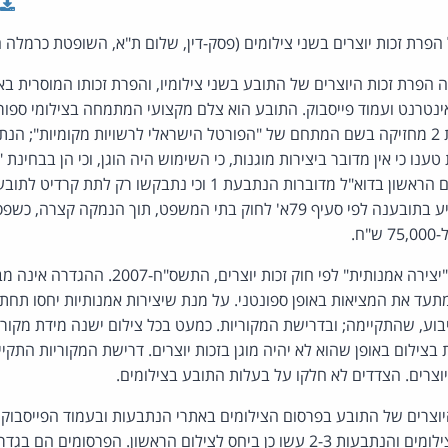
פרת זכות היוצרים של התובע בשני צילומיו, והפרת זכותו המוסרית בא
3 טענו כי קיבלו את הצילום הראשון בדוא"ל מדוברות הנתבעת 1 וכי נ
הסמיכו את ביהמ"ש להכריע בתובענה לפי סעיף 79א' לחוק בתי המשפט, תוך הנמ
שני הצילומים הם "יצירה אמנותית" לפי חוק זכות 
עד את המציאות באופן ספונטני. על מנת שיצירות אמנותיות יחסו תחת ה
וע, שהתקיימה; ובדרישת המקוריות. כמעט בכל צילום ישנה מידת מקורי
ות בצילום באופן שהוא לא יהיה מוגן בזכות יוצרים. דרישת המקוריות התק
 יוצרים. הצדדים לא חלקו על בעלות התובע בצילומים.
1 עשתה כן ביחס לשני הצילומים והנתבעות 2-3 עשו כן ביחס לצילום הראשון. הפרס