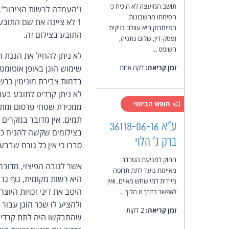
תושב המועצה לא הוכיח כי
חסימתו מחשבונות
1 לא ציינה את שם התובע
הפייסבוק היא עוולה נזיקית
התובע בצילום זה.
(פסק-דין, שלום נתניה,
השופט ...
זמן קריאה:
דקה אחת
בדמות צבירת מוניטין כרש
חופש הביטוי
ממכירת שטחי פרסום ומתנ
תמים. אין מדובר במקרים ה
ע"א 36118-06-16
בצילומים שקשה להניח כי ה
ברק נ' הלוי
סברו כי אין כל גורם שבבעל
החוק למניעת הטרדה
מאיימת נועד לתת תרופה
היא רשות מקומית, גוף גד
מיידית למי שחש מאוים, ואין
היטב את דיני זכויות היוצ
לאפשר בדרך זו הליך ...
זמן קריאה:
2 דקות