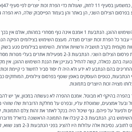
ו"העמדה 
 בפרסום הצילום השני, הן באתר והן בעמוד הפייסבוק שלה, היא הפרה ג
לא ניתן להחיל את הגנת השימוש ההוגן. הנתבעת 1 אמנם אינה גוף מסחרי במהותו,
ות מקומית בקרב תושביה ורשויות אחרות. השימוש בצילומים פגע בשוק 
לא ניתן קרדיט לתובע בעת פרסום הצילום השני. הנתבעות 2-3 מפעילות את
ועה בהם. ככאלה, קשה להחיל בעניינן את הגנת השימוש ההוגן. אין מק
חריגים בהם הנתבע לא ידע ולא היה לו יסוד סביר לחשוד כי קיימת זכות י
נתבעות, כגופים העוסקים באופן שוטף בפרסום צילומים, המוחזקים כבקיאי
ותו מצויה זכות היוצרים בתמונות.
ול ובעל אמצעים, שמוטלת עליו, ובפרט על מחלקת הדוברות שלו שזוהי מ
רים ולפעול על פיהם. גוף שיכול היה בנקל לאתר את זהות צלם התמונות,
ולהציע לו שכר הוגן עבור השימוש בהן. הנתבעות 2-3 קיבלו את התמונה הראשונה בדו
שהתבקשו היה לתת קרדיט לתובע. נסיבות אלה