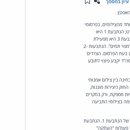
שתפו עמוד זה
שמור ב"תכנים שלי"
עיון במסמך
העומד
חד מהצילומים, בפרסומי
בראש
הנתבעות, לרבות באתרי אינטרנט ועמוד פייסבוק. התובע הוא צלם מקצועי המתמחה בצילומי ספורט; הנתבעת 1 היא
עיריית קריית גת; הנתבעת 2 מחזיקה בשם המתחם של "הפורטל הישראלי לרשויות מקומיות"; הנתבעת 3 היא מפעילת
קבוצת
האתר "ניוז 08". הנתבעות טענו כי אין מדובר ביצירות מוגנות, כי השימוש היה הוגן, וכי הן בבחינת "מפר תמים". הנתבעות 2-
האינטרנט,
תבקשו רק לתת קרדיט לתובע בעת הפרסום. הצדדים
קה קצרה, כשפסה"ד יקבע פיצוי לתובע
הסייבר
וזכויות
יוצרים, התשס"ח-2007. ההגדרה אינה מבחינה בין צילום אמנותי
חוק כיצירות מוגנות,
היוצרים
ות מספקת, ורק במקרים
יימה בצילומי התביעה
של
פרל
הנתבעות הפרו את זכות היוצרים של התובע בפרסום הצילומים באתרי הנתבעות ובעמוד הפייסבוק של הנתבעת 1. הנתבעת
ומים הם בגדר פעולות "העתקה"