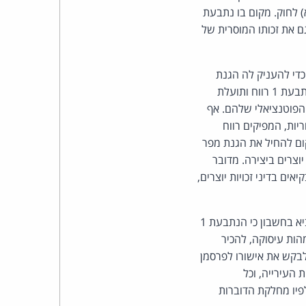
כהן
לרשות הציבור", כמשמען בסעיף 11 לחוק, שעולות כדי הפרת זכות יוצרים לפי סעיף 47(א) לחוק. מקום בו נתבעת
ם את זכותו המוסרית של
צדק
לצר
 אולם אין בכך כדי להעניק לה הגנת
שימוש הוגן באופן אוטומטי עבור כל הפרת זכות יוצרים מצדה. מעצם השימוש בצילומים הפיקה הנתבעת 1 רווח ותועלת
ברץ.
הפוטנציאלי שלהם. אף
רים בעלי מטרות מסחריות, המפיקים רווח
פועל
ום להחיל את הגנת מפר
וצרים ביצירה. מדובר
מ־1996
ם בדיני זכויות יוצרים,
אשר לגובה הפיצוי, מדובר בהפרה בהיקף לא מבוטל. אמנם ההפרה לא נעשתה במכוון, אך יש להביא בחשבון כי הנתבעת 1
הות עיסוקה, להכיר
 לבקש את אישורו לפרסמן
א"ל מדוברות העירייה, וכל
 עלולות היו להציג בפני הנתבעות 2-3 מצג שווא, לפיו מחלקת הדוברות