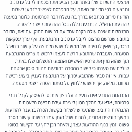
אמצעי התשלום שלו באתר ובכך הביע את הסכמתו לקבל עדכונים
ומבצעים לפי מדיניות האתר. על המפרסם לאפשר לנמען לשלוח
הודעת סירוב בכתב או בדרך בה נשלח דבר הפרסומת, כלומר במענה
להודעת הדוא"ל. הנתבעת כללה בכל ההודעות קישור להסרה.
התנהלות זו אינה עולה בקנה אחד עם דרישות החוק. עם זאת, מדובר
בתובע שנרשם מרצונו לקבל עדכונים מהנתבעת, ואף ערך עסקאות
דרכה, כך שאין לו סיבה של ממש לחשוש מלחיצה על קישור בדוא"ל
מטעמה. העובדה שהתובע הרשה לעצמו לרכוש מוצרים מהנתבעת
תוך שהוא מזין את פרטיו האישיים ואמצעי התשלום שלו באתר,
שוללת את טענתו כי קישור ההסרה בהודעות מהווה סיכון אבטחתי
עבורו. אין זה סביר שהתובע יסמוך על הנתבעת לעניין ביצוע רכישה
מקוונת מלאה, אך יחשוש ללחוץ על כפתור הסרה רשמי מטעמה.
התנהגות התובע אינה מעידה על רצון אותנטי להפסיק לקבל דברי
פרסומת, אלא על מהלך מכוון ליצירת עילת תביעה מלאכותית.
התנהלות התובע, שהתעקש לשלוח בקשות הסרה במענה להודעות
במשך חודשים ארוכים, למרות שכל הזמן עמד לרשותו קישור הסרה
פשוט וזמין בגוף ההודעות עצמן, ולאחר מכן לחץ על הקישור בסופו
של דבר, מעידה בבירור על חוסר עקביות וחוסר תום לב. על ביהמ"ש