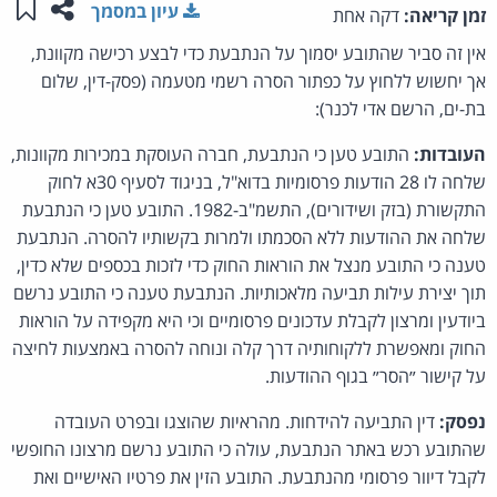
שתפו ע
שמו
עיון במסמך
זמן קריאה:
דקה אחת
אין זה סביר שהתובע יסמוך על הנתבעת כדי לבצע רכישה מקוונת,
אך יחשוש ללחוץ על כפתור הסרה רשמי מטעמה (פסק-דין, שלום
בת-ים, הרשם אדי לכנר):
העובדות:
התובע טען כי הנתבעת, חברה העוסקת במכירות מקוונות,
שלחה לו 28 הודעות פרסומיות בדוא"ל, בניגוד לסעיף 30א לחוק
התקשורת (בזק ושידורים), התשמ"ב-1982. התובע טען כי הנתבעת
שלחה את ההודעות ללא הסכמתו ולמרות בקשותיו להסרה. הנתבעת
טענה כי התובע מנצל את הוראות החוק כדי לזכות בכספים שלא כדין,
תוך יצירת עילות תביעה מלאכותיות. הנתבעת טענה כי התובע נרשם
ביודעין ומרצון לקבלת עדכונים פרסומיים וכי היא מקפידה על הוראות
החוק ומאפשרת ללקוחותיה דרך קלה ונוחה להסרה באמצעות לחיצה
על קישור ״הסר״ בגוף ההודעות.
נפסק:
דין התביעה להידחות. מהראיות שהוצגו ובפרט העובדה
שהתובע רכש באתר הנתבעת, עולה כי התובע נרשם מרצונו החופשי
לקבל דיוור פרסומי מהנתבעת. התובע הזין את פרטיו האישיים ואת