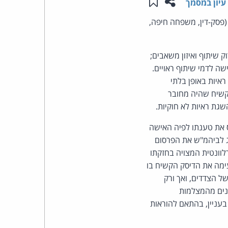
שתפו עמוד זה
שמור ב"תכנים שלי"
עיון במסמך
העומד
פסק-דין, משפחה חיפה,
בראש
 שיתוף ואיזון משאבים;
שה לדמי שיתוף ראויים.
קבוצת
איות באופן בלתי
האינטרנט,
 קשיח שהיה מחובר
גת ראיות לא חוקיות.
הסייבר
ס את טענתו לפיה האישה
וזכויות
ג לביהמ"ש את הפרסום
לוונטית המצויה בחזקתו
היוצרים
ימה את הדיסק הקשיח בו
ל הצדדים, ואך ורק
של
ונים מהמצלמות
בעניין, בהתאם להוראות
פרל