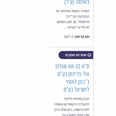
באדמה (ע"ר)
מסרוני בקשת התרומה של
הנתבעת הם "דבר
פרסומת", אך חוק הספאם
לא חל על השיחה ...
זמן קריאה:
2 דקות
אחריות ספקים
ת"א 37158-08-23
אלי פרידמן בע"מ
נ' בנק לאומי
לישראל בע"מ
הבנק אחראי חלקית
להעברה בנקאית שנעשתה
ללא הרשאה, כיוון שלא עדכן
את בעלת החשבון על ...