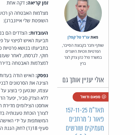
זמן קריאה:
דקה אחת
מצלמות האבטחה הן רכוש 
השופטת שלי אייזנברג):
העובדות:
הצדדים הם בני
מאת‏
עו"ד טל קפלן
תביעת האיש לפיצוי על פג
שותף וחבר בקבוצת הסייבר,
בתביעתו בנושא פרטיות טע
הפרטיות וזכויות היוצרים
חוקי. לגרסתו, לאחר שעזב
במשרד פרל כהן צדק לצר
למצלמות האבטחה בדירה, 
ברץ
נפסק:
האיש הודה בעדותו 
אולי יעניין אותך גם
הציגה את הסרטונים לבני
עצמו, שנטען כי בוצע על 
ספאם ודואל
ללא הצדק סביר, יפעל הד
אוחסנו הצילומים מדירת ה
תאד"מ 157-11-25
לצורך הוכחת טענותיה בדי
פאור נ' מרחבים
המשותפות על ידי האישה ב
מעמיקים שורשים
סעיף 18(1) לחוק הגנת הפרטיות, יחד עם סעיף 13(5) לחוק איסור לשון הרע. התביעה נדחתה.