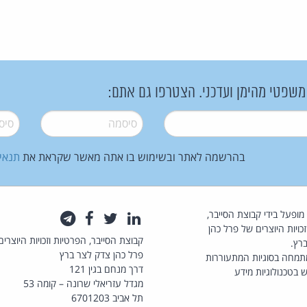
 משפטי מהימן ועדכני. הצטרפו גם אתם:
סיסמה
*
סיסמה
בהרשמה לאתר ובשימוש בו אתה מאשר שקראת את
תנאי
law.co.il מופעל בידי קבוצת הסייבר,
לינקדאין
טוויטר
פייסבוק
טלגרם
כויות היוצרים של פרל כהן
קבוצת הסייבר, הפרטיות וזכויות היוצרים
רץ.
פרל כהן צדק לצר ברץ
תמחה בסוגיות המתעוררות
דרך מנחם בגין 121
 בטכנולוגיות מידע
מגדל עזריאלי שרונה – קומה 53
תל אביב 6701203