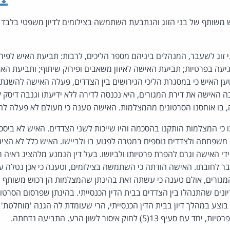
משותף של בני הזוג והנתבעת השתמשה בצילומים לדיון משפטי בלבד (
 זוג לשעבר, המנהלים ביניהם מספר הליכים, לרבות: תביעת האיש לפירוק
יעה בפרטיות; תביעת האישה לאיזון משאבים ופירוק שיתוף; ותביעת האי
ן האיש כי במסגרת הליכי הגירושים בין הצדדים, פעלה האישה להשגת ר
ה האישה את דירת המגורים, היא נכנסה לדירה ללא ידיעתו וגנבה דיסק
בו אוחסנו הסרטונים מהמצלמות. האישה טענה כי מעולם לא פעלה להש
כי המצלמות הותקנו בהסכמה והיו שייכות לשני הצדדים. האיש לא ביס
 משפחתה ולצדדים נוספים במטרה לפגוע בו ולביישו. האיש כלל לא הצי
ידי האישה וגרם להפרת פרטיותו ולביושו. בעל דין הנמנע מלהציג ראיה ר
בר לחובתו. האישה הודתה כי השתמשה בצילומים, וטענה כי אכן נטלה ע
מגורים, אולם טענה כי עשתה זאת בהינתן שהמצלמות הן רכוש משותף ש
ונים שהתנהלו בין הצדדים בבית הדין הכנסייתי. בהינתן שפרסום הסרט
וצע במהלך דיון בבית הדין הכנסייתי, הרי שעומדת לה הגנה 'מוחלטת' 