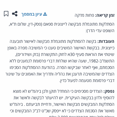
שתפו ע
שמו
עיון במסמך
זמן קריאה:
פחות מדקה
הסתלקות מתוגמלת מבקשה לייצוגית ספאם (פסק-דין, שלום ת"א,
השופט עדי הדר):
העובדות:
בקשה להסתלקות מתוגמלת מבקשה לאישור תובענה
כייצוגית. בבקשת האישור המשיבים טענו כי המשיבה מפרה באופן
שיטתי את הוראות סעיף 30א לחוק התקשורת (בזק ושידורים),
התשמ"ב-1982, שעה שהיא שולחת דברי פרסומת לנמענים ללא
הסכמתם, ואף לאחר שביקשו הסרה. בהודעת ההסתלקות הסכימו
הצדדים שהמשיבה תרענן את נהליה ותדריך את האמונים על שיגור
דברי פרסומת מטעמה לפעול כדין.
נפסק:
הצדדים מסכימים כי המחדל תוקן ולכן ביהמ"ש לא מוצא
להוסיף ולדון בבקשה העיקרית. יש להיעתר לבקשה ולאשר את
הסתלקות המבקשים מבקשת האישור, ודחיית תביעתם . ביהמ"ש
מאשר את הסכמת הצדדים כי לא ייפסק שכ"ט לב"כ המבקשים וכי