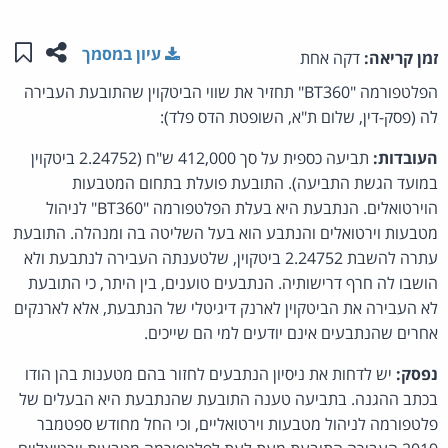
שתפו ע
שמו
עיון במסמך
זמן קריאה:
דקה אחת
הפלטפורמה "BT360" תחזיר את שווי הביטקוין שהתובעת העבירה
לה (פסק-דין, שלום ת"א, השופטת הדס פלד):
העובדות:
תביעה כספית על סך 412,000 ש"ח (2.24752 ביטקוין
במועד הגשת התביעה). התובעת פועלת בתחום המטבעות
הוירטואלים. הנתבעת היא בעלת הפלטפורמה "BT360" לניהול
מטבעות וירטואלים והנתבע הוא בעל השליטה בה ומנהלה. התובעת
עתרה להשבת 2.24752 ביטקוין, שלטענתה העבירה לנתבעת ולא
הושבו לה חרף דרישותיה. הנתבעים טוענים, בין היתר, כי התובעת
לא העבירה את הביטקוין לארנק דיגיטלי של הנתבעת, אלא לארנקים
אחרים שהנתבעים אינם יודעים למי הם שייכים.
נפסק:
יש לדחות את ניסיון הנתבעים לחזור בהם מטענות בהן הודו
בכתב ההגנה. בתביעה טענה התובעת שהנתבעת היא הבעלים של
פלטפורמה לניהול מטבעות וירטואליים, וכי החל מחודש ספטמבר