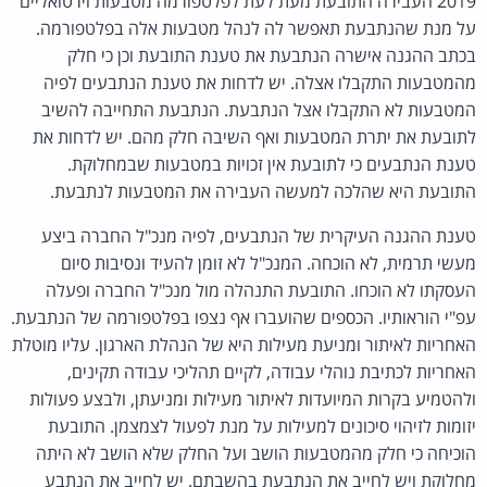
2019 העבירה התובעת מעת לעת לפלטפורמה מטבעות וירטואליים
על מנת שהנתבעת תאפשר לה לנהל מטבעות אלה בפלטפורמה.
בכתב ההגנה אישרה הנתבעת את טענת התובעת וכן כי חלק
מהמטבעות התקבלו אצלה. יש לדחות את טענת הנתבעים לפיה
המטבעות לא התקבלו אצל הנתבעת. הנתבעת התחייבה להשיב
לתובעת את יתרת המטבעות ואף השיבה חלק מהם. יש לדחות את
טענת הנתבעים כי לתובעת אין זכויות במטבעות שבמחלוקת.
התובעת היא שהלכה למעשה העבירה את המטבעות לנתבעת.
טענת ההגנה העיקרית של הנתבעים, לפיה מנכ"ל החברה ביצע
מעשי תרמית, לא הוכחה. המנכ"ל לא זומן להעיד ונסיבות סיום
העסקתו לא הוכחו. התובעת התנהלה מול מנכ"ל החברה ופעלה
עפ"י הוראותיו. הכספים שהועברו אף נצפו בפלטפורמה של הנתבעת.
האחריות לאיתור ומניעת מעילות היא של הנהלת הארגון. עליו מוטלת
האחריות לכתיבת נוהלי עבודה, לקיים תהליכי עבודה תקינים,
ולהטמיע בקרות המיועדות לאיתור מעילות ומניעתן, ולבצע פעולות
יזומות לזיהוי סיכונים למעילות על מנת לפעול לצמצמן. התובעת
הוכיחה כי חלק מהמטבעות הושב ועל החלק שלא הושב לא היתה
מחלוקת ויש לחייב את הנתבעת בהשבתם. יש לחייב את הנתבע