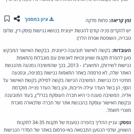
שתפו ע
שמו
עיון במסמך
זמן קריאה:
פחות מדקה
יש להקדים פניה קודם להגשת ייצוגית בנושא נגישות (פסק-דין, שלום
טבריה, השופטת אפרת הלר):
העובדות:
בקשה לאישור תובענה כייצוגית. בבקשת האישור המבקש
טען להפרת תקנות שוויון זכויות לאנשים עם מוגבלות (התאמת
נגישות לשירות), התשע"ג - 2013, בכך שהמשיבה נמנעה מהנגשת
האתר שלה, לא פרסמה באתר התאמות נגישות בסניפה, ונמנעה
ממינוי רכז נגישות. המשיבה הגישה בקשה לסילוק בקשת האישור על
הסף, הן בשל העדר עילה ויריבות, והן בשל העדר פנייה מוקדמת
אליה. המשיבה טענה כי היא חברה העוסקת בנדל"ן, בעוד התובענה
ובקשת האישור עוסקת בהנגשת אתר של חברה שלכאורה מוכרת
מוצרי חשמל.
נפסק:
עניין ההליך בהפרה נטענת של תקנות 34-35 לתקנות
השוויון, שלפי הנטען התבטאה באי-פרסום באתר של הסדרי הנגישות