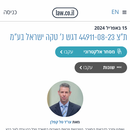
EN
כניסה
15 באפריל 2024
ת"צ 44911-08-23 דגש נ' טקה ישראל בע"מ
מסחר אלקטרוני
עקבו
שונות
עקבו
מאת‏
עו"ד טל קפלן
שותף וחבר בקבוצת הסייבר, הפרטיות וזכויות היוצרים במשרד פרל כהן צדק לצר ברץ