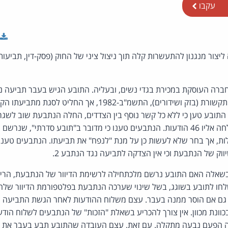
עקבו
יצור מנגנון להתעשרות קלה תוך ניצול ציני של החוק (פסק-דין, תביעו
רה העוסקת במכירת בגדי נשים, ובעליה. התובע הגיש בעבר תביעה 
להפרת סעיף 30א לחוק התקשורת (בזק ושידורים), התשמ"ב-1982, אך הח
התובע טען כי ללא כל קשר נוסף בין הצדדים, החלה הנתבעת שוב לשגר 
בדוא"ל, ללא הסכמתו, ושלחה אליו 46 הודעות. הנתבעים טענו כי מדובר ב"תובע סדרת
לות, אך בחר שלא לעשות כן על מנת "לנפח" את תביעתו. הנתבעים טענו
וק של הנתבעת וכי אין הצדקה לתביעה נגד הנתבע 2.
אלה האם התובע נרשם מלכתחילה לרשימת הדיוור של הנתבעת, הרי 
לחו לתובע בשוגג, בשל שינוי שערכה הנתבעת בפלטפורמת הדיוור שלה.
גם אם הוסר ממנה בעבר. עצם משלוח ההודעות לאחר הגשת התביעה ה
ונת מכוון. אין צורך להכריע בשאלת "הזכות" של הנתבעים לשלוח הוד
 הפעם נבעה מתקלה. עם זאת, עצם העובדה שהתובע תבע בעבר את ה