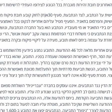
חרונים חובת זהירות מוגברת בכל הנוגע לצירופו העתידי לרשימות דיוור, ב
יש מקום להטיל אחריות אישית על הנתבע, לצד הנתבעת. סעיף 30א(ח
יווק והפרסום בתאגיד. הסעיף מטיל עליהם אחריות לנקוט בכל האמצעי
ם בידי התאגיד או מי מעובדיו. הנתבע הוא בעל החברה הנתבעת, ונושא
ת הנתבעים כי משלוח דברי הפרסומת נעשה עקב "טעות אנוש", הרי ש
חוזרת על עצמה ביחס לאותו תובע, מעידה על ליקויי פיקוח ובקרה בתאגיד
אין מקום להטיל על הנתבעים אחריות מלאה לכל 46 ההודעות. התובע נמנע ביו
דעת הסר, חרף האפשרות הפשוטה שעמדה בפניו. התובע, שהוא בגדר "ת
על ידי צבירת הודעות רבות טרם שנקט בהליך. התנהלות זו מעוררת קוש
של התובע, הגשת תביעות סדרתיות תוך התעלמות מכוונת מאפשרות ההס
להתעשרות קלה תוך ניצול ציני של החוק.
רת הדין נגד הנתבעים. איננו עוסקים בחברה "עבריינית" השולחת ספאם
שת התביעה הקודמת. ביחס להודעות אלה, היו הנתבעים צריכים לגלות 
ההודעה השלישית שקיבל התובע, מוטלת עליו חובה לפעול בתום לב ול
עות לצורך "ניפוח" התביעה. הנתבעים יפצו את התובע ב-1,600 ש"ח.