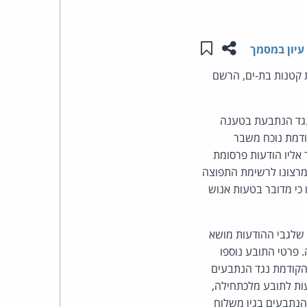
העומד
שתפו עמוד זה
שמור ב"תכנים שלי"
עיון במסמך
בראש
ת קטנות בת-ים, הרשם
קבוצת
נגד הנתבעת בטענה
האינטרנט,
ליט לסגת מתביעתו הקודמת נוכח משבר
אליו הודעות פרסומת
הסייבר
י", שנרשם מרצונו לרשימת התפוצה
וזכויות
 כי מדובר בטעות אנוש
היוצרים
שלגבי ההודעות מושא
של
 פרטי התובע נוספו
קודמת נגד הנתבעים
פרל
עות לתובע מלכתחילה,
נתבעים בגין משלוח