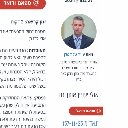
27 במרץ 2024
ספאם ודואל
זמן קריאה:
2 דקות
מטרת "חוק הספאם" אינה ל
אדי לכנר):
העובדות:
הנתבעים הם חב
מאת‏
עו"ד טל קפלן
שותף וחבר בקבוצת הסייבר,
הקורונה שחל באותה עת. 
הפרטיות וזכויות היוצרים
במשרד פרל כהן צדק לצר
ויכול היה להסיר עצמו בק
ברץ
בשל שינוי פלטפורמת השיו
אולי יעניין אותך גם
נפסק:
על-אף המחלוקת בש
התביעה אין חולק שהן נש
ספאם ודואל
בטעות לרשימת התפוצה, 
נעשה בהיסח הדעת ולא בכו
תאד"מ 157-11-25
שכן הגעת התובע לרשימה