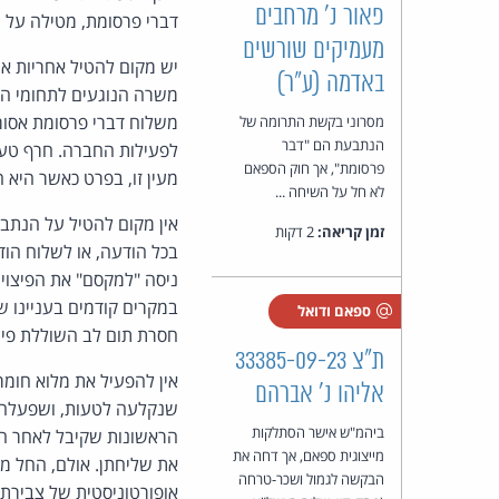
פאור נ' מרחבים
דברי פרסומת, מטילה על הא
מעמיקים שורשים
באדמה (ע"ר)
משרה הנוגעים לתחומי הש
משלוח דברי פרסומת אסורי
מסרוני בקשת התרומה של
הנתבעת הם "דבר
לפעילות החברה. חרף טענ
פרסומת", אך חוק הספאם
מעין זו, בפרט כאשר היא 
לא חל על השיחה ...
זמן קריאה:
2 דקות
בכל הודעה, או לשלוח הו
ניסה "למקסם" את הפיצוי 
במקרים קודמים בעניינו 
ספאם ודואל
חסרת תום לב השוללת פיצוי. מטרת סעיף 30א אינה ליצור מנגנון 
ת"צ 33385-09-23
אין להפעיל את מלוא חומ
אליהו נ' אברהם
ביהמ"ש אישר הסתלקות
הראשונות שקיבל לאחר הג
מייצוגית ספאם, אך דחה את
את שליחתן. אולם, החל מ
הבקשה לגמול ושכר-טרחה
אופורטוניסטית של צבירת הוד