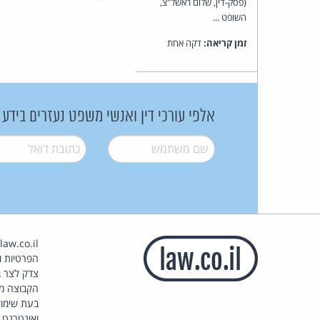
(פסק-דין, שלום ראשל"צ,
השופט ...
זמן קריאה:
דקה אחת
אלפי עורכי דין ואנשי משפט נעזרים בידע
שם משתמש
*
דואל
*
הפרטיות וז
צדק לצר ב
הקבוצה מ
בעת שימוש
ואינטרנט.