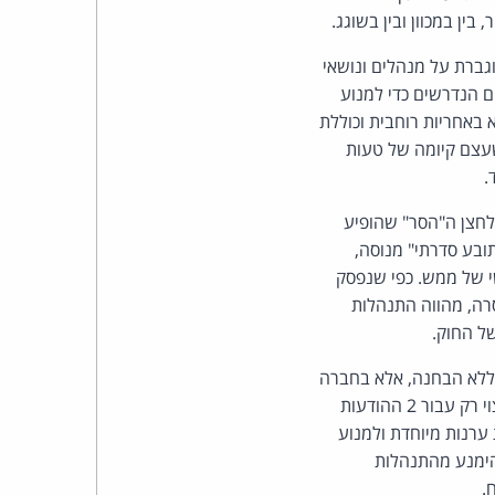
כהן
ין במכוון ובין בשוגג.
צדק
) לחוק קובע חובת פיקוח מוגברת על מנהלים ונושאי
ם הנדרשים כדי למנוע
לצר
 באחריות רוחבית וכוללת
עצם קיומה של טעות
ברץ.
.
פועל
דעין מלהשתמש בלחצן ה"הסר" שהופיע
ובע סדרתי" מנוסה,
מ־1996
י של ממש. כפי שנפסק
רה, מהווה התנהלות
 ללא הבחנה, אלא בחברה
שנקלעה לטעות, ושפעלה לגישתה בתום לב לתיקון הליקוי ברגע שנודע לה עליו. התובע זכאי לפיצוי רק עבור 2 ההודעות
ערנות מיוחדת ולמנוע
הימנע מהתנהלות