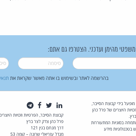
 משפטי מהימן ועדכני. הצטרפו גם אתם:
סיסמה
*
סיסמה
בהרשמה לאתר ובשימוש בו אתה מאשר שקראת את
תנאי
law.co.il מופעל בידי קבוצת הסייבר,
לינקדאין
טוויטר
פייסבוק
טלגרם
כויות היוצרים של פרל כהן
קבוצת הסייבר, הפרטיות וזכויות היוצרים
רץ.
פרל כהן צדק לצר ברץ
תמחה בסוגיות המתעוררות
דרך מנחם בגין 121
 בטכנולוגיות מידע
מגדל עזריאלי שרונה – קומה 53