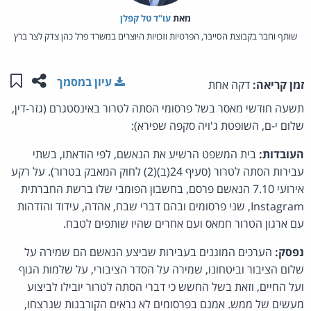
מאת‏
עו"ד טל קפלן
שותף וחבר בקבוצת הסייבר, הפרטיות וזכויות היוצרים במשרד פרל כהן צדק לצר ברץ
שתפו ע
שמו
עיון במסמך
זמן קריאה:
דקה אחת
תשעה חודשי מאסר בשל פרסומי הסתה לטרור באינסטגרם (גזר-דין,
שלום י-ם, השופטת ג'ויה סקפה שפירא):
העובדות:
בית המשפט הרשיע את הנאשם, לפי הודאתו, בשתי
עבירות הסתה לטרור (סעיף 24(ב)(2) לחוק המאבק בטרור). על רקע
אירועי 7.10 הנאשם פרסם, בחשבון הפומבי שלו ברשת החברתית
Instagram, שני פרסומים ובהם דברי שבח, אהדה, עידוד והזדהות
עם ארגון הטרור חמאס ועם אחרים שהיו שותפים לטבח.
נפסק:
הערכים המוגנים בעבירות שביצע הנאשם הם שמירה על
שלום הציבור וביטחונו, שמירה על הסדר הציבורי, על שלמות הגוף
ועל החיים, וזאת בשל החשש כי דברי הסתה לטרור יובילו לביצוע
מעשים של ממש. אמנם בפרסומים לא נראים הקורבנות שנרצחו,