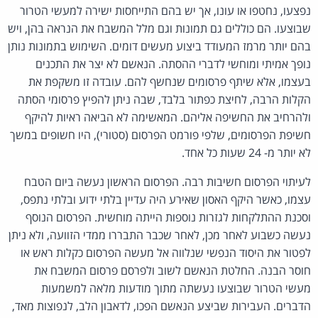
נפצעו, נחטפו או עונו, אך יש בהם התייחסות ישירה למעשי הטרור
שבוצעו. הם כוללים גם תמונות וגם מלל המשבח את הנראה בהן, ויש
בהם יותר מרמז המעודד ביצוע מעשים דומים. השימוש בתמונות נותן
נופך אמיתי ומוחשי לדברי ההסתה. הנאשם לא יצר את התכנים
בעצמו, אלא שיתף פרסומים שנחשף להם. עובדה זו משקפת את
הקלות הרבה, לחיצת כפתור בלבד, שבה ניתן להפיץ פרסומי הסתה
ולהרחיב את החשיפה אליהם. המאשימה לא הביאה ראיות להיקף
חשיפת הפרסומים, שלפי פורמט הפרסום (סטורי), היו חשופים במשך
לא יותר מ- 24 שעות כל אחד.
לעיתוי הפרסום חשיבות רבה. הפרסום הראשון נעשה ביום הטבח
עצמו, כאשר היקף האסון שאירע היה עדיין בלתי ידוע ובלתי נתפס,
וסכנת ההתלקחות לגזרות נוספות הייתה מוחשית. הפרסום הנוסף
נעשה כשבוע לאחר מכן, לאחר שכבר התבררו ממדי הזוועה, ולא ניתן
לפטור את היסוד הנפשי שנלווה אל מעשה הפרסום כקלות ראש או
חוסר הבנה. החלטת הנאשם לשוב ולפרסם פרסום המשבח את
מעשי הטרור שבוצעו נעשתה מתוך מודעות מלאה למשמעות
הדברים. העבירות שביצע הנאשם הפכו, לדאבון הלב, לנפוצות מאד,