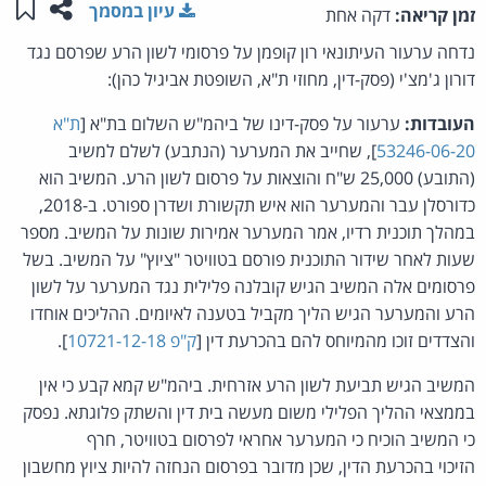
שתפו ע
שמו
עיון במסמך
זמן קריאה:
דקה אחת
נדחה ערעור העיתונאי רון קופמן על פרסומי לשון הרע שפרסם נגד
דורון ג'מצ'י (פסק-דין, מחוזי ת"א, השופטת אביגיל כהן):
העובדות:
ערעור על פסק-דינו של ביהמ"ש השלום בת"א [
ת"א
53246-06-20
], שחייב את המערער (הנתבע) לשלם למשיב
(התובע) 25,000 ש"ח והוצאות על פרסום לשון הרע. המשיב הוא
כדורסלן עבר והמערער הוא איש תקשורת ושדרן ספורט. ב-2018,
במהלך תוכנית רדיו, אמר המערער אמירות שונות על המשיב. מספר
שעות לאחר שידור התוכנית פורסם בטוויטר "ציוץ" על המשיב. בשל
פרסומים אלה המשיב הגיש קובלנה פלילית נגד המערער על לשון
הרע והמערער הגיש הליך מקביל בטענה לאיומים. ההליכים אוחדו
והצדדים זוכו מהמיוחס להם בהכרעת דין [
ק"פ 10721-12-18
].
המשיב הגיש תביעת לשון הרע אזרחית. ביהמ"ש קמא קבע כי אין
בממצאי ההליך הפלילי משום מעשה בית דין והשתק פלוגתא. נפסק
כי המשיב הוכיח כי המערער אחראי לפרסום בטוויטר, חרף
הזיכוי בהכרעת הדין, שכן מדובר בפרסום הנחזה להיות ציוץ מחשבון