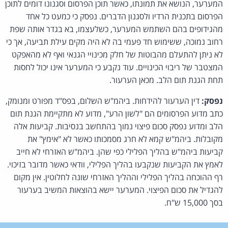
המערער, הנושא את תמונתו, כאשר תוכן הפרסום וסגנונו דומים לתוכן
הפרסום בתכנית הרדיו ולסגנון הדברים. נפסק כי כמעט כל אחד
מהגידופים בהם השתמש המערער, כשלעצמו, בא בגדר אותה שפת
רחוב נמוכה, ששימוש חד פעמי בה לא היה מקים עילת תביעה, אך כי
לא ניתן להתעלם מהבוטות של חלק מכינויי הגנאי ואף לא מהאפקט
המצטבר של ריבוי הכינויים. עוד נקבע כי המערער אינו יכול לחסות
תחת הגנת תום הלב. מכאן הערעור.
נפסק:
דין הערעור להידחות. ביהמ"ש השלום, בפס"ד מפורט ומנומק,
כתב מדוע הפרסומים הם "לשון הרע", מדוע לא מתקיימת הגנת תום
הלב ומדוע נפסק סכום פיצוי נמוך בהתחשב בנסיבות. קביעות אלה
מקובלות. ביהמ"ש קמא לא חרג מסמכותו כאשר לא "אימץ" את
קביעות ביהמ"ש בהליך הפלילי כפי שהן. ביהמ"ש האזרחי לא חייב
לאמץ את הקביעות שנקבעו בהליך הפלילי, וודאי כאשר מדובר בזיכוי.
רף ההוכחה בהליך הפלילי וההליך האזרחי שונה לחלוטין. אין מקום
להגדיל את סכום הפיצוי. המערער יישא בהוצאות המשיב בערעור
בסך 15,000 ש"ח.