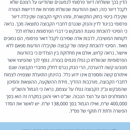
הדין בכך ששלחה דיוור פרסומי לנמענים שהודיעו על רצונם שלא
לקבל דיוור כזה; האם ההודעות שנשלחו מפרות את דרישות הצורה
שקיבלו ביטוי בחוק התקשורת, ומהו היקף הקבוצה שקיבלה דיוור
פרסומי בניגוד לדין והנזק שנגרם לחברי הקבוצה כתוצאה מכך. נראה
כי הסיכוי להוכחת טענת המבקש כי דברי הפרסומת נשלחו לכל
לקוחות המשיבה, לרבות אלה שסירבו לקבל דואר פרסומי, הם נמוכים
מאוד. הסיכוי להוכחת קיומה של קבוצה שקיבלה הודעות ספאם ללא
אישור, נראה קלוש, אולם אין מחלוקת בין הצדדים כי בהודעות
הפרסומיות שנשלחו כן נפלו פגמים בצורה. נוסף לכך שהפיצוי אשר
מטבעו קשה להערכה, הרי הנזק נגרם לחלק מחברי הקבוצה שגם
איתורם קשה ומספרם אינו ידוע כלל. בהינתן התועלת שצפויה לצמוח
לחברי הקבוצה, מורכבות ההליך, מידת ההשקעה, ההוצאות והסיכון
שהמבקש וב"כ הקבוצה נטלו על עצמם, נראה כי הגמול והשכ"ט
המומלצים הם על הצד הגבוה. שכ"ט ראוי והוגן במקרה זה הוא בסך
400,000 ש"ח, ואילו הגמול בסך 138,000 ש"ח. יש לאשר את הסדר
הפשרה ולתת לו תוקף של פס"ד.