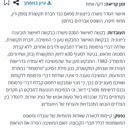
שתפו ע
שמו
עיון במסמך
זמן קריאה:
דקה אחת
אישור הסדר פשרה בייצוגית ספאם נגד חברת תקשורת (פסק-דין,
מחוזי חיפה, השופט אברהים בולוס):
העובדות:
בקשה לאישור הסכם פשרה בבקשה לאישור תובענה
כייצוגית. בבקשת האישור המבקש טען כי המשיבה, חברת תקשורת,
שלחה דברי פרסומת בדוא"ל למבקש ולרבים אחרים, ללא קבלת
הסכמה מראש, בניגוד לסעיף 30א לחוק התקשורת (בזק ושידורים),
התשמ"ב-1982. המבקש טען עוד שהמשיבה לא עמדה בדרישות
הצורניות שבחוק התקשורת, כגון מילת הסינון "פרסומת" בכותרת
ההודעות. המשיבה טענה כי אינה שולחת דברי פרסומת ללקוחות
שאינם מעוניינים בכך, כי מנוי שמבקש לחסום קבלת דברי פרסומת
נכנס לרשימת מסורבי דיוור, וכי הנסיבות הנוגעות למבקש הן מקרים
נקודתיים בלבד שנגרמו בשל טעות אנוש של נציג שירות. להסדר בין
הצדדים הוגשו התנגדויות והערות של היועמ"ש.
נפסק:
קיימות לכאורה שאלות מהותיות של עובדה ומשפט
המשותפות לכלל חברי הקבוצה: האם המשיבה הפרה את הוראות