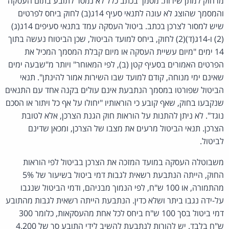
מרחוק למתן שירות. מסמך בכתב כלל לא נמסר לתובע בתום העסקה
והמסמך שהוצג לא עונה לתנאי סעיף 14ג(ב) לחוק ביחס לפרטים
שיש למסור לצרכן בכתב. ביטול העסקה עמד בתנאי סעיפים 14ג(ג)
(2) ו-14ג(ד)(2) לחוק, ביחס למועד הביטול, שכן הביטוח נעשה בתוך
14 ימים "מיום עשיית העסקה או מיום קבלת המסמך המכיל את
הפרטים האמורים בסעיף קטן (ב), לפי המאוחר" ויותר מ"שבעה ימים
שאינם ימי מנוחה, קודם למועד שבו השירות אמור להינתן". תנאי
הביטול שפורטו במסמך הנתבעת אינם עולים בקנה אחד עם התנאים
שנקבעו בחוק, שאף קובע כי הוראותיו "יחולו על אף כל ויתור או הסכם
נוגד". לא ניתן להתנות על הוראות חוק הגנת הצרכן, אלא לטובת
הצרכן. תנאי הביטול מרעים את מצבו של הצרכן, ומכאן שדינם
לביטול.
משבוטלה העסקה במועד המזכה את הצרכן בביטול לפי הוראות
החוק, הייתה הנתבעת רשאית לגבות דמי ביטול בשיעור של 5%
מהתמורה, או 100 ש"ח, לפי הנמוך מבניהם, ודמי הביטול שנגבו
על-ידה נגבו ביתר ושלא כדין. הנתבעת הייתה רשאית לגבות מהתובע
דמי ביטול בסך 100 ש"ח ביחס לכל אחת מהעסקאות, כלומר 300
ש"ח בלבד. יש להורות לנתבעת להשיב לידי התובע סך של 4,200