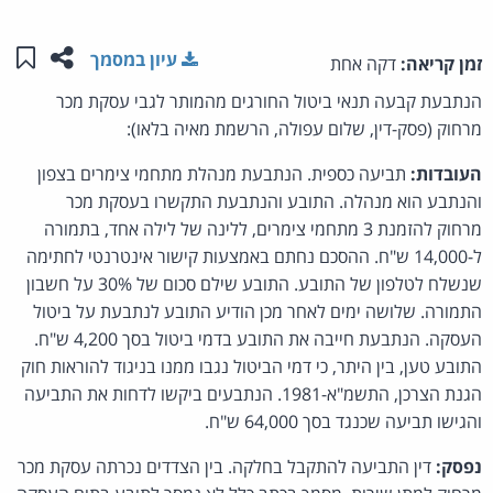
שתפו ע
שמו
עיון במסמך
זמן קריאה:
דקה אחת
הנתבעת קבעה תנאי ביטול החורגים מהמותר לגבי עסקת מכר
מרחוק (פסק-דין, שלום עפולה, הרשמת מאיה בלאו):
העובדות:
תביעה כספית. הנתבעת מנהלת מתחמי צימרים בצפון
והנתבע הוא מנהלה. התובע והנתבעת התקשרו בעסקת מכר
מרחוק להזמנת 3 מתחמי צימרים, ללינה של לילה אחד, בתמורה
ל-14,000 ש"ח. ההסכם נחתם באמצעות קישור אינטרנטי לחתימה
שנשלח לטלפון של התובע. התובע שילם סכום של 30% על חשבון
התמורה. שלושה ימים לאחר מכן הודיע התובע לנתבעת על ביטול
העסקה. הנתבעת חייבה את התובע בדמי ביטול בסך 4,200 ש"ח.
התובע טען, בין היתר, כי דמי הביטול נגבו ממנו בניגוד להוראות חוק
הגנת הצרכן, התשמ"א-1981. הנתבעים ביקשו לדחות את התביעה
והגישו תביעה שכנגד בסך 64,000 ש"ח.
נפסק:
דין התביעה להתקבל בחלקה. בין הצדדים נכרתה עסקת מכר