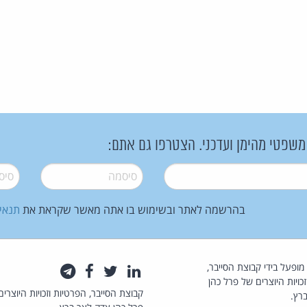
 משפטי מהימן ועדכני. הצטרפו גם אתם:
סיסמה
*
סיסמה
בהרשמה לאתר ובשימוש בו אתה מאשר שקראת את
תנאי
law.co.il מופעל בידי קבוצת הסייבר,
לינקדאין
טוויטר
פייסבוק
טלגרם
כויות היוצרים של פרל כהן
קבוצת הסייבר, הפרטיות וזכויות היוצרים
רץ.