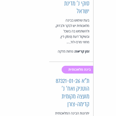
סוקי נ' מדינת
ישראל
בעת שימוש בבינה
מלאכותית יש לבקר ולבדוק,
ולהשתמש בה בשכל
ובשיקול דעת (פסק-דין,
מחוזי מרכז-לוד, ...
זמן קריאה:
פחות מדקה
בינה מלאכותית
ת"א 87321-01-26
הוטניק ואח' נ'
מועצה מקומית
קדימה-צורן
יתרונות הבינה המלאכותית