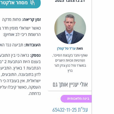
21 בדצמבר 2023
מסחר אלקטרו
זמן קריאה:
פחות מדקה
כאשר ישראלי מזמין חדר ב
הרשמת ריבי לב אוחיון):
העובדות:
תביעה נגד האתר Booking, שהוגשה הן נגד בוקינג ישראל והן נגד ב
מאת‏
עו"ד טל קפלן
נפסק:
שותף וחבר בקבוצת הסייבר,
הפרטיות וזכויות היוצרים
בעצ
במשרד פרל כהן צדק לצר
ברץ
לדון בתובענה. התובעים, 
ישראלית. אין בעובדה כי 
אולי יעניין אותך גם
העסקה, כאשר קיבלו עליהם
נדחתה.
בינה מלאכותית
עפ"ת 65432-11-25