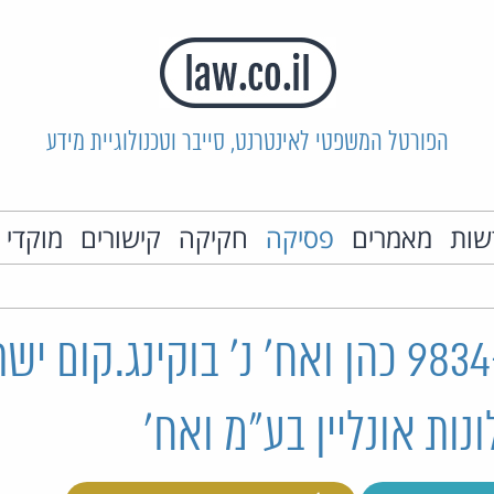
הפורטל המשפטי לאינטרנט, סייבר וטכנולוגיית מידע
שות
מאמרים
פסיקה
חקיקה
קישורים
מוקדי 
ת"ק 9834-01-23 כהן ואח' נ' בוקינג.קום 
נות אונליין בע"מ ואח'