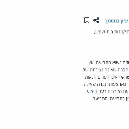
העומד
שתפו עמוד זה
שמור ב"תכנים שלי"
עיון במסמך
בראש
ות קטנות בית-שמש,
קבוצת
האינטרנט,
שורה לעסקה נשוא התביעה. אין
הסייבר
מדובר בחברה שאינה נציגתה של
 בין היתר, כי ביהמ"ש הישראלי אינו הפרום הנאות
וזכויות
ב, באמצעות חברה שאינה
 את הדברים בעת ביצוע
היוצרים
ון בתביעה. התביעה
של
פרל