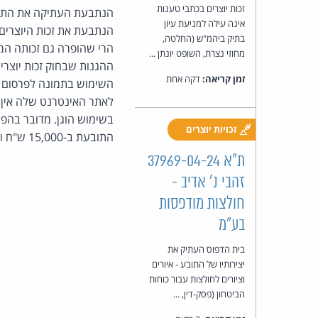
זכות יוצרים בכתבי טענות
הנתבעת העתיקה את התמו
אינה עילה למניעת עיון
הנתבעת את זכות היוצרים
בתיק ביהמ"ש (החלטה,
הרי שהופרה גם זכותה המ
מחוזי נצרת, השופט יונתן ...
זמן קריאה:
דקה אחת
השימוש בתמונה לפרסום ע
לאתר האינטרנט שלה אין מ
בשימוש הוגן. מדובר בהפ
זכויות יוצרים
התובעת ב-15,000 ש"ח וכן תישא בהוצאות של 5,000 ש"ח.
ת"א 37969-04-24
זהבי נ' אדיב -
חולצות מודפסות
בע"מ
בית הדפוס העתיק את
יצירותיו של התובע - איורים
וציורים לחולצות עבור כוחות
הביטחון (פסק-דין, ...