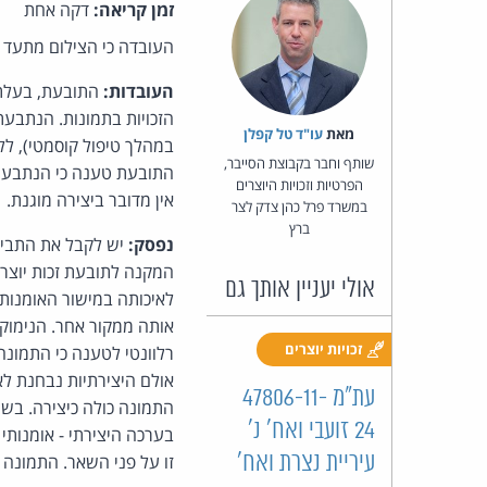
זמן קריאה:
דקה אחת
העובדה כי הצילום מתעד ט
העובדות:
התובעת, בעלת
הזכויות בתמונות. הנתבע
מאת‏
עו"ד טל קפלן
במהלך טיפול קוסמטי), ל
שותף וחבר בקבוצת הסייבר,
התובעת טענה כי הנתבעת 
הפרטיות וזכויות היוצרים
אין מדובר ביצירה מוגנת.
במשרד פרל כהן צדק לצר
ברץ
נפסק:
יש לקבל את התביע
המקנה לתובעת זכות יוצר
אולי יעניין אותך גם
לאיכותה במישור האומנות
אותה ממקור אחר. הנימוק 
זכויות יוצרים
רלוונטי לטענה כי התמונה 
אולם היצירתיות נבחנת לא
עת"מ 47806-11-
התמונה כולה כיצירה. בש
24 זועבי ואח' נ'
בערכה היצירתי - אומנותי
עיריית נצרת ואח'
זו על פני השאר. התמונה ע