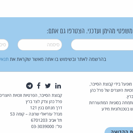
 משפטי מהימן ועדכני. הצטרפו גם אתם:
סיסמה
*
סיסמה
בהרשמה לאתר ובשימוש בו אתה מאשר שקראת את
תנאי
law.co.il מופעל בידי קבוצת הסייבר,
לינקדאין
טוויטר
פייסבוק
טלגרם
כויות היוצרים של פרל כהן
קבוצת הסייבר, הפרטיות וזכויות היוצרים
רץ.
פרל כהן צדק לצר ברץ
תמחה בסוגיות המתעוררות
דרך מנחם בגין 121
 בטכנולוגיות מידע
מגדל עזריאלי שרונה – קומה 53
תל אביב 6701203
טל': 03-3039000