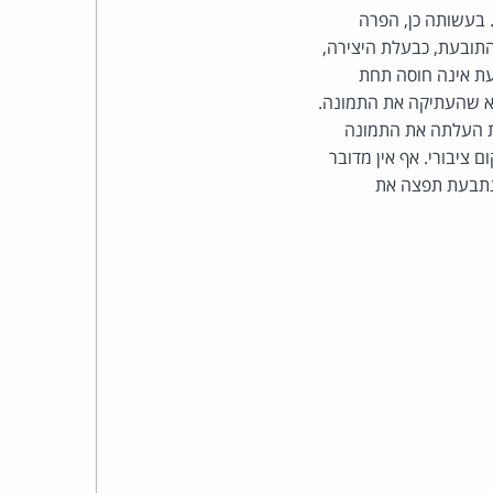
כהן
בעשותה כן, הפרה
תובעת, כבעלת היצירה,
צדק
עת אינה חוסה תחת
נה כי אמא היא שהעתיקה את התמונה.
לצר
ת העלתה את התמונה
ציבורי. אף אין מדובר
ברץ.
הנתבעת תפצה את
פועל
מ־1996