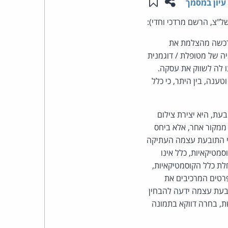
שתפו עמוד זה
שמור ב"תכנים שלי"
עיון במסמך
העומד
ל"צ, הרשם מרדכי וחדי):
ורכשה מהצלמת את
בראש
ה של מטופלת / דוגמנית
 לה לשווק את עסקה.
קבוצת
נה, בין היתר, כי כלל
האינטרנט,
ת, היא יצירת צילום
הסייבר
ממקור אחר, אלא ביחס
וזכויות
כי התובעת עצמה העתיקה
מטיקאיות, כלל אינו
היוצרים
חלת כלל הקוסמטיקאיות,
פרטים המרכיבים את
של
בעת עצמה ידעה להבחין
ת, בחרה דווקא בתמונה
פרל