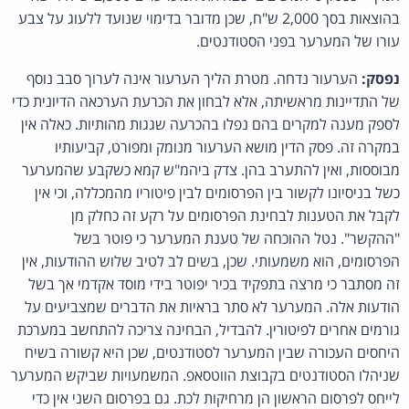
בהוצאות בסך 2,000 ש"ח, שכן מדובר בדימוי שנועד ללעוג על צבע
עורו של המערער בפני הסטודנטים.
נפסק:
הערעור נדחה. מטרת הליך הערעור אינה לערוך סבב נוסף
של התדיינות מראשיתה, אלא לבחון את הכרעת הערכאה הדיונית כדי
לספק מענה למקרים בהם נפלו בהכרעה שגגות מהותיות. כאלה אין
במקרה זה. פסק הדין מושא הערעור מנומק ומפורט, קביעותיו
מבוססות, ואין להתערב בהן. צדק ביהמ"ש קמא כשקבע שהמערער
כשל בניסיונו לקשור בין הפרסומים לבין פיטוריו מהמכללה, וכי אין
לקבל את הטענות לבחינת הפרסומים על רקע זה כחלק מן
"ההקשר". נטל ההוכחה של טענת המערער כי פוטר בשל
הפרסומים, הוא משמעותי. שכן, בשים לב לטיב שלוש ההודעות, אין
זה מסתבר כי מרצה בתפקיד בכיר יפוטר בידי מוסד אקדמי אך בשל
הודעות אלה. המערער לא סתר בראיות את הדברים שמצביעים על
גורמים אחרים לפיטורין. להבדיל, הבחינה צריכה להתחשב במערכת
היחסים העכורה שבין המערער לסטודנטים, שכן היא קשורה בשיח
שניהלו הסטודנטים בקבוצת הווטסאפ. המשמעויות שביקש המערער
לייחס לפרסום הראשון הן מרחיקות לכת. גם בפרסום השני אין כדי