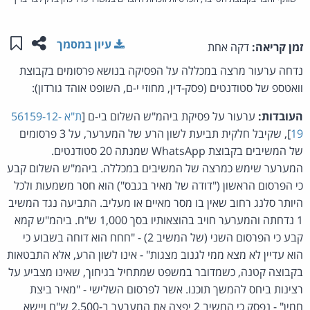
שתפו ע
שמו
עיון במסמך
זמן קריאה:
דקה אחת
נדחה ערעור מרצה במכללה על הפסיקה בנושא פרסומים בקבוצת
וואטספ של סטודנטים (פסק-דין, מחוזי י-ם, השופט אוהד גורדון):
העובדות:
ערעור על פסיקת ביהמ"ש השלום בי-ם [
ת"א 56159-12-
19
], שקיבל חלקית תביעת לשון הרע של המערער, על 3 פרסומים
של המשיבים בקבוצת WhatsApp שמנתה 20 סטודנטים.
המערער שימש כמרצה של המשיבים במכללה. ביהמ"ש השלום קבע
כי הפרסום הראשון ("דודה של מאיר בגבס") הוא חסר משמעות ולכל
היותר סלנג רחוב שאין בו מסר מאיים או מעליב. התביעה נגד המשיב
1 נדחתה והמערער חויב בהוצאותיו בסך 1,000 ש"ח. ביהמ"ש קמא
קבע כי הפרסום השני (של המשיב 2) - "חחח הוא דוחה בשבוע כי
הוא עדיין לא מצא ממי לגנוב מצגות" - אינו לשון הרע, אלא התבטאות
בקבוצה קטנה, כשמדובר במשפט שמתחיל בגיחוך, שאינו מצביע על
רצינות ביחס להמשך תוכנו. אשר לפרסום השלישי - "מאיר ביצת
חמין" - נפסק כי המשיב 2 יפצה את המערער ב-2,500 ש"ח ויישא