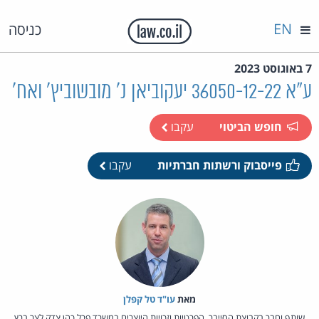
EN
כניסה
7 באוגוסט 2023
ע"א 36050-12-22 יעקוביאן נ' מובשוביץ' ואח'
חופש הביטוי
עקבו
פייסבוק ורשתות חברתיות
עקבו
מאת‏
עו"ד טל קפלן
שותף וחבר בקבוצת הסייבר, הפרטיות וזכויות היוצרים במשרד פרל כהן צדק לצר ברץ