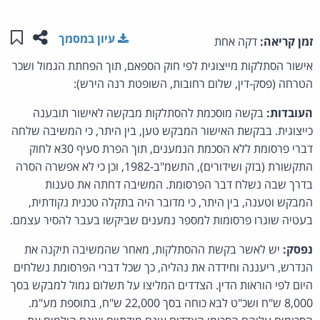
שתפו ע
שמו
עיון במסמך
זמן קריאה:
דקה אחת
אישור הסתלקות מייצוגית לפי חוק הספאם, תוך הפחתת הגמול ושכר
הטרחה (פסק-דין, שלום רחובות, השופטת רנה הירש):
העובדות:
בקשה מוסכמת להסתלקות מבקשה לאישור תובענה
כייצוגית. בבקשת האישור המבקש טען, בין היתר, כי המשיבה שלחה
דברי פרסומת ללא הסכמת הנמענים, תוך הפרת סעיף 30א לחוק
התקשורת (בזק ושידורים), התשמ"ב-1982, וכן כי לא אפשרה הסרה
בדרך שבה נשלח דבר הפרסומת. המשיבה דחתה את טענות
המבקש וטענה, בין היתר, כי מדובר היה בתקלה טכנית נקודתית,
בעטיה שוגרו פרסומות למספר נמענים שביקשו בעבר להסיר עצמם.
נפסק:
יש לאשר בקשת ההסתלקות, מאחר שהמשיבה תיקנה את
הנדרש, ריעננה וחידדה את נהליה, כך שכל דברי הפרסומת נשלחים
היום לפי הוראות הדין. הצדדים המליצו על תשלום גמול למבקש בסך
8,000 ש"ח ושכ"ט לבא כוחה בסך 22,000 ש"ח, בתוספת מע"מ.