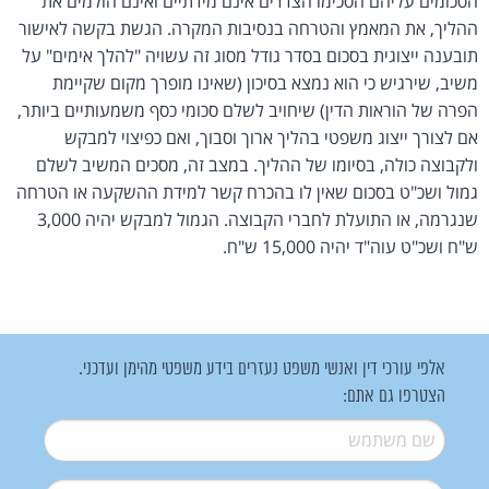
הסכומים עליהם הסכימו הצדדים אינם מידתיים ואינם הולמים את
ההליך, את המאמץ והטרחה בנסיבות המקרה. הגשת בקשה לאישור
תובענה ייצוגית בסכום בסדר גודל מסוג זה עשויה "להלך אימים" על
משיב, שירגיש כי הוא נמצא בסיכון (שאינו מופרך מקום שקיימת
הפרה של הוראות הדין) שיחויב לשלם סכומי כסף משמעותיים ביותר,
אם לצורך ייצוג משפטי בהליך ארוך וסבוך, ואם כפיצוי למבקש
ולקבוצה כולה, בסיומו של ההליך. במצב זה, מסכים המשיב לשלם
גמול ושכ"ט בסכום שאין לו בהכרח קשר למידת ההשקעה או הטרחה
שנגרמה, או התועלת לחברי הקבוצה. הגמול למבקש יהיה 3,000
ש"ח ושכ"ט עוה"ד יהיה 15,000 ש"ח.
אלפי עורכי דין ואנשי משפט נעזרים בידע משפטי מהימן ועדכני.
הצטרפו גם אתם:
שם משתמש
*