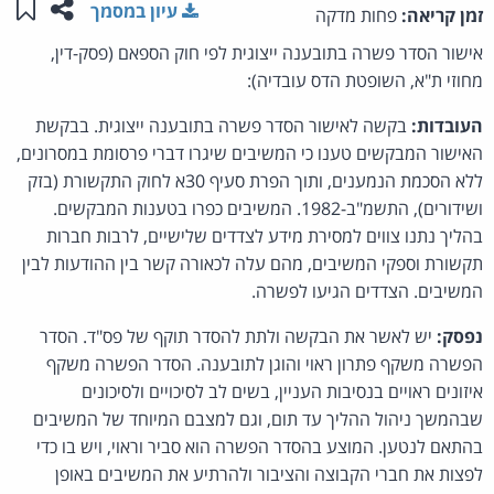
שתפו ע
שמו
עיון במסמך
זמן קריאה:
פחות מדקה
אישור הסדר פשרה בתובענה ייצוגית לפי חוק הספאם (פסק-דין,
מחוזי ת"א, השופטת הדס עובדיה):
העובדות:
בקשה לאישור הסדר פשרה בתובענה ייצוגית. בבקשת
האישור המבקשים טענו כי המשיבים שיגרו דברי פרסומת במסרונים,
ללא הסכמת הנמענים, ותוך הפרת סעיף 30א לחוק התקשורת (בזק
ושידורים), התשמ"ב-1982. המשיבים כפרו בטענות המבקשים.
בהליך נתנו צווים למסירת מידע לצדדים שלישיים, לרבות חברות
תקשורת וספקי המשיבים, מהם עלה לכאורה קשר בין ההודעות לבין
המשיבים. הצדדים הגיעו לפשרה.
נפסק:
יש לאשר את הבקשה ולתת להסדר תוקף של פס"ד. הסדר
הפשרה משקף פתרון ראוי והוגן לתובענה. הסדר הפשרה משקף
איזונים ראויים בנסיבות העניין, בשים לב לסיכויים ולסיכונים
שבהמשך ניהול ההליך עד תום, וגם למצבם המיוחד של המשיבים
בהתאם לנטען. המוצע בהסדר הפשרה הוא סביר וראוי, ויש בו כדי
לפצות את חברי הקבוצה והציבור ולהרתיע את המשיבים באופן