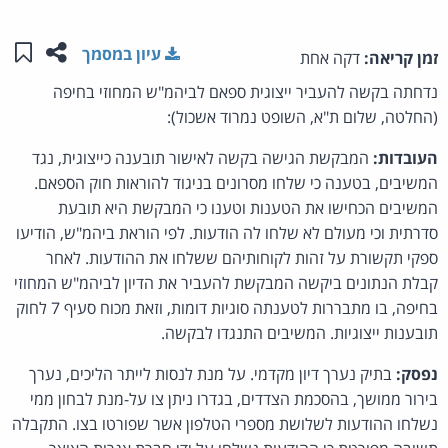
שתפו ע
שמו
עיון במסמך
זמן קריאה:
דקה אחת
נדחתה בקשה להעביר ייצוגית ספאם לביהמ"ש המחוזי בחיפה
(החלטה, שלום ת"א, השופט נמרוד אשכול):
העובדות:
המבקשת הגישה בקשה לאישור תובענה כייצוגית, נגד
המשיבים, בטענה כי שלחו מסרונים בניגוד להוראות חוק הספאם.
המשיבים הכחישו את הטענות וטענו כי המבקשת היא תובעת
סדרתית וכי מעולם לא שלחו לה הודעות. לפי הוראת ביהמ"ש, הודיעו
ספקי תקשורת על זהות לקוחותיהם ששלחו את ההודעות. לאחר
קבלת הנתונים ביקשה המבקשת להעביר את הדיון לביהמ"ש המחוזי
בחיפה, בו מתבררות לטענתה סוגיות דומות, וזאת מכוח סעיף 7 לחוק
תובענות ייצוגיות. המשיבים התנגדו לבקשה.
נפסק:
בתיק נערך דיון מקדמי. על מנת לנסות לייתר הליכים, נערך
בירור ממושך, בהסכמת הצדדים, בגדרו ניתן צו על-מנת לבחון ממי
נשלחו ההודעות לשלושת מספרי הטלפון אשר שפורטו בצו. התקבלה