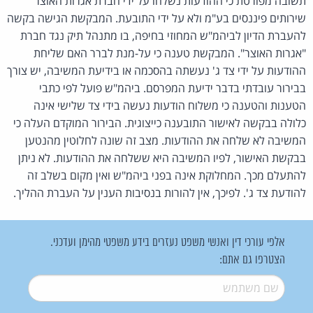
תשובה מפורטת כי ההודעות נשלחו על ידי חברת אגרות האוצר
שירותים פיננסים בע"מ ולא על ידי התובעת. המבקשת הגישה בקשה
להעברת הדיון לביהמ"ש המחוזי בחיפה, בו מתנהל תיק נגד חברת
"אגרות האוצר". המבקשת טענה כי על-מנת לברר האם שליחת
ההודעות על ידי צד ג' נעשתה בהסכמה או בידיעת המשיבה, יש צורך
בבירור עובדתי בדבר ידיעת המפרסם. ביהמ"ש פועל לפי כתבי
הטענות והטענה כי משלוח הודעות נעשה בידי צד שלישי אינה
כלולה בבקשה לאישור התובענה כייצוגית. הבירור המוקדם העלה כי
המשיבה לא שלחה את ההודעות. מצב זה שונה לחלוטין מהנטען
בבקשת האישור, לפיו המשיבה היא ששלחה את ההודעות. לא ניתן
להתעלם מכך. המחלוקת אינה בפני ביהמ"ש ואין מקום בשלב זה
להודעת צד ג'. לפיכך, אין להורות בנסיבות הענין על העברת ההליך.
אלפי עורכי דין ואנשי משפט נעזרים בידע משפטי מהימן ועדכני.
הצטרפו גם אתם:
שם משתמש
*