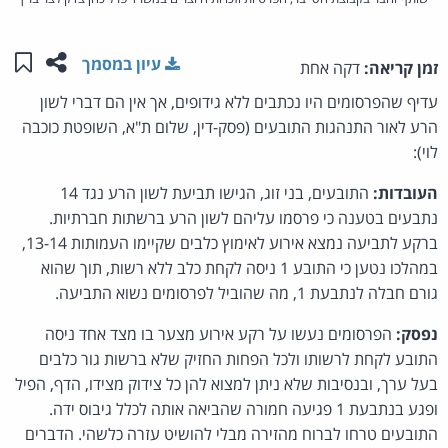
שתפו ע
שמו
עיון במסמך
זמן קריאה:
דקה אחת
עדיף שהפרסומים היו נכתבים ללא גידופים, אך אין הם דברי לשון
הרע לאור התנהגות התובעים (פסק-דין, שלום ת"א, השופטת כוכבה
לוי):
העובדות:
התובעים, בני זוג, הגישו תביעת לשון הרע נגד 14
נתבעים בטענה כי פרסמו עליהם לשון הרע ברשתות חברתיות.
ברקע לתביעה נמצא אירוע לאימוץ כלבים שקיימו העמותות 13-14,
במהלכו נטען כי התובע 1 ניסה לקחת כלב ללא רשות, תוך שהוא
גורם חבלה לנתבעת 1, מה שהוביל לפרסומים נשוא התביעה.
נפסק:
הפרסומים נעשו על רקע אירוע מצער בו מצד אחד ניסה
התובע לקחת לרשותו ולכל הפחות החזיק שלא ברשות גור כלבים
בעל ערך, ובנסיבות שלא ניתן למצוא להן כל צידוק מצידו, הדף, הפיל
ופגע בנתבעת 1 פגיעה חמורה שהביאה אותה לכלל גיבוס ידה.
התובעים טרחו לברוח מהזירה מבלי להושיט עזרה כלשהי. הדברים