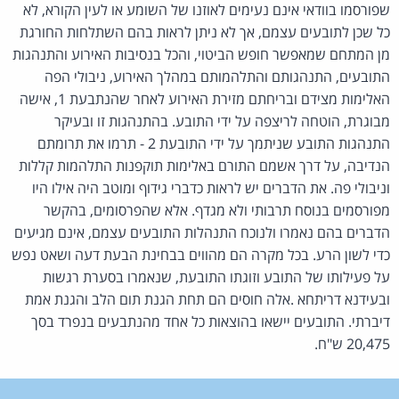
שפורסמו בוודאי אינם נעימים לאוזנו של השומע או לעין הקורא, לא
כל שכן לתובעים עצמם, אך לא ניתן לראות בהם השתלחות החורגת
מן המתחם שמאפשר חופש הביטוי, והכל בנסיבות האירוע והתנהגות
התובעים, התנהגותם והתלהמותם במהלך האירוע, ניבולי הפה
האלימות מצידם ובריחתם מזירת האירוע לאחר שהנתבעת 1, אישה
מבוגרת, הוטחה לריצפה על ידי התובע. בהתנהגות זו ובעיקר
התנהגות התובע שניתמך על ידי התובעת 2 - תרמו את תרומתם
הנדיבה, על דרך אשמם התורם באלימות תוקפנות התלהמות קללות
וניבולי פה. את הדברים יש לראות כדברי גידוף ומוטב היה אילו היו
מפורסמים בנוסח תרבותי ולא מגדף. אלא שהפרסומים, בהקשר
הדברים בהם נאמרו ולנוכח התנהלות התובעים עצמם, אינם מגיעים
כדי לשון הרע. בכל מקרה הם מהווים בבחינת הבעת דעה ושאט נפש
על פעילותו של התובע וזוגתו התובעת, שנאמרו בסערת רגשות
ובעידנא דריתחא .אלה חוסים הם תחת הגנת תום הלב והגנת אמת
דיברתי. התובעים יישאו בהוצאות כל אחד מהנתבעים בנפרד בסך
20,475 ש"ח.