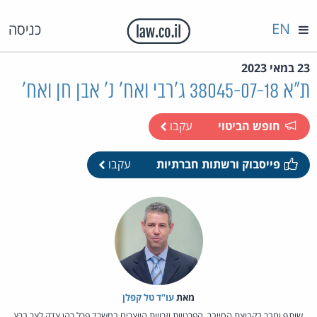
EN
כניסה
23 במאי 2023
ת"א 38045-07-18 ג'רבי ואח' נ' אבן חן ואח'
חופש הביטוי
עקבו
פייסבוק ורשתות חברתיות
עקבו
מאת‏
עו"ד טל קפלן
שותף וחבר בקבוצת הסייבר, הפרטיות וזכויות היוצרים במשרד פרל כהן צדק לצר ברץ