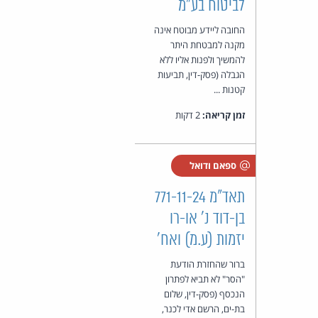
לביטוח בע"מ
החובה ליידע מבוטח אינה
מקנה למבטחת היתר
להמשיך ולפנות אליו ללא
הגבלה (פסק-דין, תביעות
קטנות ...
זמן קריאה:
2 דקות
ספאם ודואל
תאד"מ 771-11-24
בן-דוד נ' או-רו
יזמות (ע.מ) ואח'
ברור שהחזרת הודעת
"הסר" לא תביא לפתרון
הנכסף (פסק-דין, שלום
בת-ים, הרשם אדי לכנר,