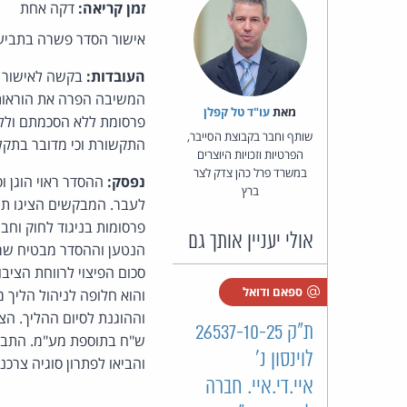
זמן קריאה:
דקה אחת
אישור הסדר פשרה בתביעה 
העובדות:
בקשה לאישור ה
מאת‏
עו"ד טל קפלן
פרסומת ללא הסכמתם ולל
שותף וחבר בקבוצת הסייבר,
התקשורת וכי מדובר בתקל
הפרטיות וזכויות היוצרים
במשרד פרל כהן צדק לצר
נפסק:
ההסדר ראוי הוגן 
ברץ
לעבר. המבקשים הציגו ת
פרסומות בניגוד לחוק וחב
אולי יעניין אותך גם
הנטען וההסדר מבטיח שרו
סכום הפיצוי לרווחת הציב
ספאם ודואל
והוא חלופה לניהול הליך 
ת"ק 26537-10-25
ש"ח בתוספת מע"מ. התביע
לוינסון נ'
והביאו לפתרון סוגיה צרכ
איי.די.איי. חברה