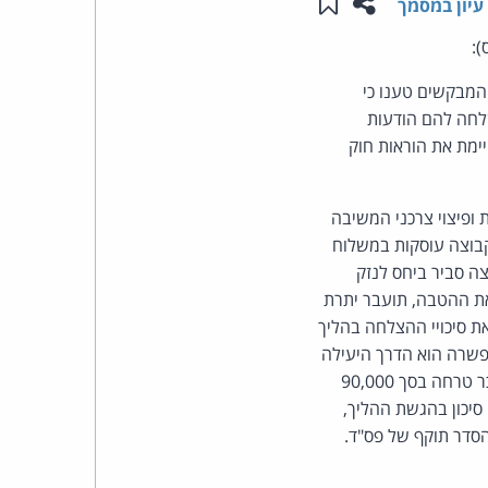
שתפו עמוד זה
שמור ב"תכנים שלי"
עיון במסמך
העומד
):
מבקשים טענו כי
בראש
תקשורת (בזק ושידורים), התשמ"ב-1982, לאחר ששלחה להם הודעות
מת את הוראות חוק
קבוצת
האינטרנט,
ופיצוי צרכני המשיבה
בוצה עוסקות במשלוח
הסייבר
צה סביר ביחס לנזק
וזכויות
את ההטבה, תועבר יתרת
את סיכויי ההצלחה בהליך
היוצרים
בפשרה הוא הדרך היעילה
וההוגנת לסיום ההליך. הצדדים המליצו על פסיקת גמול של 30,000 ש"ח למבקשים ועל פסיקת שכר טרחה בסך 90,000
של
יכון בהגשת ההליך,
הסדר תוקף של פס"ד.
פרל