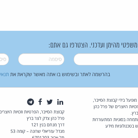
 משפטי מהימן ועדכני. הצטרפו גם אתם:
סיסמה
*
סיסמה
בהרשמה לאתר ובשימוש בו אתה מאשר שקראת את
תנאי
law.co.il מופעל בידי קבוצת הסייבר,
לינקדאין
טוויטר
פייסבוק
טלגרם
כויות היוצרים של פרל כהן
קבוצת הסייבר, הפרטיות וזכויות היוצרים
רץ.
פרל כהן צדק לצר ברץ
תמחה בסוגיות המתעוררות
דרך מנחם בגין 121
 בטכנולוגיות מידע
מגדל עזריאלי שרונה – קומה 53
תל אביב 6701203