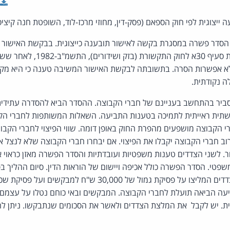
ייצוגית לפי חוק הספאם (פסק-דין, מחוזי מרכז-לוד, השופטת חנה קיציס
סדר פשרה במסגרת בקשה לאישור תובענה כייצוגית. בבקשת האישור ה
המשיבה הפרה את הוראות סעיף 30א לחוק ה
א אפשרות הסרה. בתשובתה לבקשת האישור המשיבה טענה כי היא מקיי
ה נקודתית.
וסביר בהתחשב בעניינם של חברי הקבוצה. ההסדר הביא להסדרה עתידית 
שתית ראייתית לתמיכה בטענות התביעה. השאלות המשותפות לחברי הק
רי הקבוצה מושפעים מהפרת החוק באופן דומה. שווי הפיצוי לחברי הקבו
ב חברי הקבוצה יקבלו את הפיצוי. אם יבחרו חברי הקבוצה שלא לנצל 
ור. לשני הצדדים טענות משפטיות ועובדתיות והסדר הפשרה מאזן כראוי 
משפטי. הסדר הפשרה כולל אכיפה ויישום של הוראות הדין. סיום ההליך 
ה הביאה תועלת לחברי הקבוצה. המבקשים ובאי כוחם נטלו על עצמם ס
נית. יש לקבל את המלצת הצדדים ולאשר את הסכומים שנתבקשו. ניתן ל