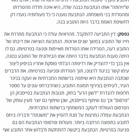
ש"זיהתה" אותו הנתבעת כבנה שלה, היא אינה חדלה מהטרדתו
ומהטרדת בני משפחתו. הנתבעת טענה כי כל פעולותיה נועדו רק
לחשיפת האמת בדבר היות התובע בנה.
נפסק:
דין התביעה להתקבל. מהראיות עולה כי הנתבעת ממררת את
חייו של התובע במשך שנים ארוכות. הנתבעת הוציאה את דיבתו של
התובע רעה, הטרידה אותו הטרדות מאיימות ופגעה בפרטיותו. גם לו
היתה טענת הנתבעת בדבר היותה אמו הביולוגית של התובע נכונה,
אין בכך כדי להצדיק את רדיפתה הבלתי פוסקת אחריו בניסיון ליצור
עימו קשר בניגוד לרצונו, תוך הטרדתו ופגיעה בפרטיותו. את הדברים
שכתבה הנתבעת היא שיתפה ברשתות החברתיות או זעקה בכיכר
העיר, לעיתים בצירוף תמונת התובע, כשהדברחפ עונים על מספר
חלופות להגדרת "לשון הרע" בחוק. תגובות הנתבעת בפייסבוק הן
"פרסום" וכך גם שיתוף בפייסבוק, שכן שיתוף גם יוצר מעין עותק של
הפרסום העוולתי לעוקב המשתתף ברשתות החברתיות.
הנתבעת עמלה נמרצות על מנת להפיץ את "משנתה" ודבריה ביחס
לתובע בתפוצה הרחבה ביותר. פעולות ופרסומי הנתבעת הם גם
פגיעה בפרטיות. הנתבעת ביקשה להתחקות ולבלוש אחר התובע ואף