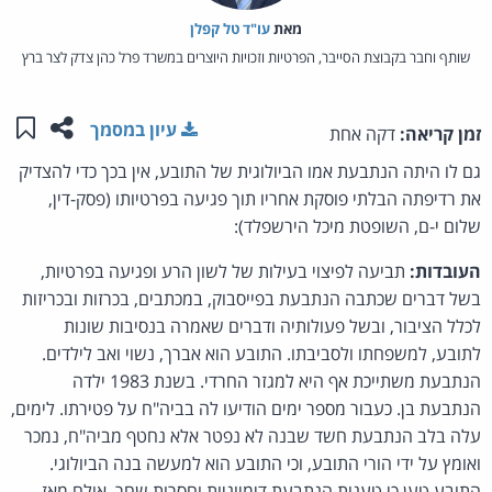
מאת‏
עו"ד טל קפלן
שותף וחבר בקבוצת הסייבר, הפרטיות וזכויות היוצרים במשרד פרל כהן צדק לצר ברץ
שתפו ע
שמו
עיון במסמך
זמן קריאה:
דקה אחת
גם לו היתה הנתבעת אמו הביולוגית של התובע, אין בכך כדי להצדיק
את רדיפתה הבלתי פוסקת אחריו תוך פגיעה בפרטיותו (פסק-דין,
שלום י-ם, השופטת מיכל הירשפלד):
העובדות:
תביעה לפיצוי בעילות של לשון הרע ופגיעה בפרטיות,
בשל דברים שכתבה הנתבעת בפייסבוק, במכתבים, בכרזות ובכריזות
לכלל הציבור, ובשל פעולותיה ודברים שאמרה בנסיבות שונות
לתובע, למשפחתו ולסביבתו. התובע הוא אברך, נשוי ואב לילדים.
הנתבעת משתייכת אף היא למגזר החרדי. בשנת 1983 ילדה
הנתבעת בן. כעבור מספר ימים הודיעו לה בביה"ח על פטירתו. לימים,
עלה בלב הנתבעת חשד שבנה לא נפטר אלא נחטף מביה"ח, נמכר
ואומץ על ידי הורי התובע, וכי התובע הוא למעשה בנה הביולוגי.
התובע טען כי טענות הנתבעת דימיוניות וחסרות שחר, אולם מאז