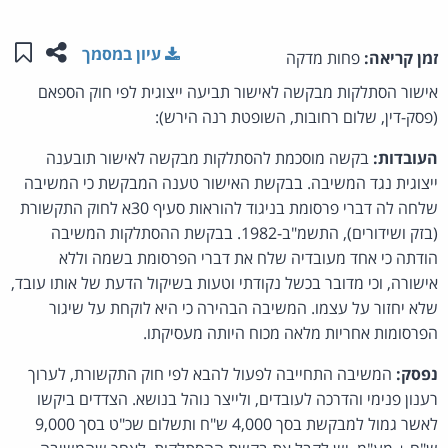
שתפו ע
שמו
עיון במסמך
זמן קריאה:
פחות מדקה
אישור הסתלקות מבקשה לאישור תביעה ייצוגית לפי חוק הספאם
(פסק-דין, שלום רחובות, השופטת רנה הירש):
העובדות:
בקשה מוסכמת להסתלקות מבקשה לאישור תובענה
ייצוגית נגד המשיבה. בבקשת האישור טענה המבקשת כי המשיבה
שלחה לה דברי פרסומת בניגוד להוראות סעיף 30א לחוק התקשורת
(בזק ושידורים), התשמ"ב-1982. בבקשת ההסתלקות המשיבה
הודתה כי אחד מעובדיה שלח את דברי הפרסומת בשמה וללא
אישורה, וכי מדובר בכשל נקודתי וטעות בשיקול הדעת של אותו עובד,
שלא יחזור על עצמו. המשיבה הבהירה כי היא לוקחת על שיגור
הפרסומות אחריות מלאה מכוח היותה מעסיקתו.
נפסק:
המשיבה התחייבה לפעול להבא לפי חוק התקשורת, לערוך
רענון פנימי והדרכה לעובדים, ולייצר נוהל בנושא. הצדדים ביקשו
לאשר גמול למבקשת בסך 4,000 ש"ח ותשלום שכ"ט בסך 9,000