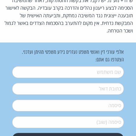
ש"ח + מע"מ. יש לקבל את בקשת ההסתלקות, לאחר שהמשיבה
הסכימה לבצע ריענון נהלים והדרכה בקרב עובדיה. הבקשה לאישור
תובענה ייצוגית נגד המשיבה נמחקת, ותביעתה האישית של
המבקשת נדחית. אין מקום להתערב בהסכמות הצדדים באשר לגמול
ושכר הטרחה.
אלפי עורכי דין ואנשי משפט נעזרים בידע משפטי מהימן ועדכני.
הצטרפו גם אתם:
שם משתמש
*
דואל
*
סיסמה
*
סיסמה (שוב)
*