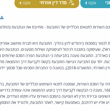
ני
סדר דין אזרחי
עקבו
עקבו
 השירות לתנאים הכלליים של התובעת - מחייבת את הנתבעת (החלטה,
כפור בסמכות ביהמ"ש לדון בהליך. התובעת היא חברת מחשוב אמריקאי
אל), שעיסוקה בתוכנה לניהול לוגיסטיקה ושילוח מטענים. הנתבעת הי
בארה"ב. התובעת טענה בתביעתה כי הנתבעת הפרה הסכם שירותים בין
בעת. יחד עם התביעה הגישה התובעת בקשה לקביעת דרך ההמצאה מחו
לתקנה 167 תקנות סדר הדין האזרחי, התשע"ט-2018), בטענה כי החברות הסכימ
ה על הסכם השירות, שמפנה לתנאי השימוש הכלליים של התובעת, בהם
ודין. הנתבעת, לפי תקנה 168, טענה כי הבקשה לקביעת דרך ביצוע ההמצאה אינה עומדת
 השיפוט וברירת הדין לא הופיעה בהסכם השירות עליו חתמו הצדדים, אלא
ע אליו יש להיכנס, באמצעות קישור, לאתר התובעת, ולהוריד את המסמך