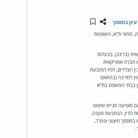
העומד
שתפו עמוד זה
שמור ב"תכנים שלי"
עיון במסמך
בראש
 מחוזי ת"א, השופטת
קבוצת
ת (ברינג), בבעלות
האינטרנט,
א חברה אמריקאית
 הצדדים, לפיו התובעת
הסייבר
ץ למדינה (בהתאם
וזכויות
ו שכל סכסוך יידון בבתי המשפט בת"א
היוצרים
 מופיעה תניית שיפוט
של
 בדרישות הדין. הנתבעת טענה,
 במסמך חיצוני ונפרד,
פרל
.