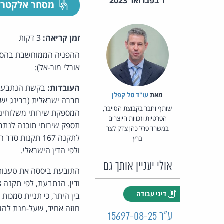
1 בפברואר 2023
מסחר אלקטרו
זמן קריאה:
3 דקות
ההפניה הממוחשבת בהסכם
אורלי מור-אל):
העובדות:
בקשת הנתבעת ל
מאת‏
עו"ד טל קפלן
חברה ישראלית (ברינג ישר
שותף וחבר בקבוצת הסייבר,
המספקת שירותי משלוחים 
הפרטיות וזכויות היוצרים
תספק שירותי תוכנה לנת
במשרד פרל כהן צדק לצר
ברץ
ולפי הדין הישראלי.
אולי יעניין אותך גם
התובעת ביססה את טענותי
דיני עבודה
בין היתר, כי תניית סמכות
חוזה אחיד, שעל-מנת להגי
ע"ר 15697-08-25