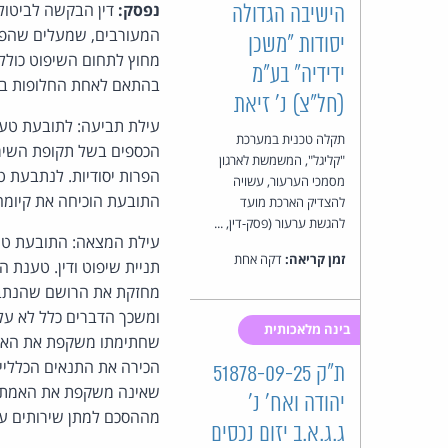
נפסק:
דין הבקשה לביטול 
הישיבה הגדולה
המעורבים, שמעלים שהפור
יסודות "משכן
ידידיה" בע"מ
בהתאם לאחת החלופות בתקנה 166 לתקנות; שיקול דעת ביהמ"ש, בפרט בשאל
(חל"צ) נ' זיאת
עילת תביעה: לתובעת טענ
תקלה טכנית במערכת
הכספים בשל תקופת השימ
"קליגל", המשמשת לארגון
הפרות יסודיות. לנתבעת ט
מסמכי הערעור, עשויה
התובעת הוכיחה את קיומה
להצדיק הארכת מועד
להגשת ערעור (פסק-דין, ...
זמן קריאה:
דקה אחת
תניית שיפוט ודין. טענת 
מחזקת את הרושם שהנתבעת
ומשכך הדברים כלל לא על
בינה מלאכותית
שחתימתו משקפת את האמת
הכירה את התנאים הכלליי
ת"ק 51878-09-25
שאינה משקפת את האמת לא
יהודה ואח' נ'
מההסכם למתן שירותים עליו
ג.ג.א.ב יזום נכסים