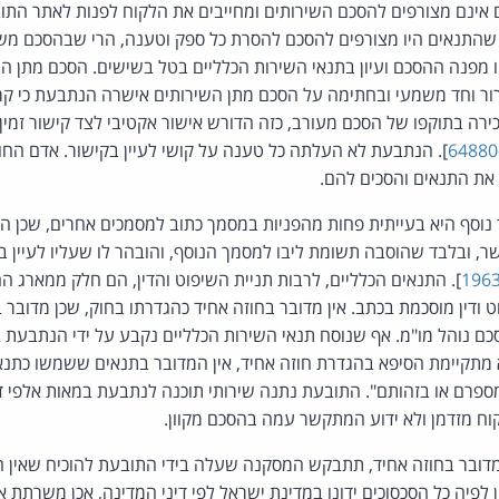
ם אינם מצורפים להסכם השירותים ומחייבים את הלקוח לפנות לאתר התו
 שהתנאים היו מצורפים להסכם להסרת כל ספק וטענה, הרי שבהסכם מש
ו מפנה ההסכם ועיון בתנאי השירות הכלליים בטל בשישים. הסכם מתן ה
רור וחד משמעי ובחתימה על הסכם מתן השירותים אישרה הנתבעת כי קר
רה בתוקפו של הסכם מעורב, כזה הדורש אישור אקטיבי לצד קישור זמין ו
]. הנתבעת לא העלתה כל טענה על קושי לעיין בקישור. אדם הח
 את התנאים והסכים להם.
וסף היא בעייתית פחות מהפניות במסמך כתוב למסמכים אחרים, שכן הפ
ר, ובלבד שהוסבה תשומת ליבו למסמך הנוסף, והובהר לו שעליו לעיין בו 
]. התנאים הכלליים, לרבות תניית השיפוט והדין, הם חלק ממארג הה
 ודין מוסכמת בכתב. אין מדובר בחוזה אחיד כהגדרתו בחוק, שכן מדובר 
סכם נוהל מו"מ. אף שנוסח תנאי השירות הכלליים נקבע על ידי הנתבע
מתקיימת הסיפא בהגדרת חוזה אחיד, אין המדובר בתנאים ששמשו כתנאים
ספרם או בזהותם". התובעת נתנה שירותי תוכנה לנתבעת במאות אלפי דו
קוח מזדמן ולא ידוע המתקשר עמה בהסכם מקוון.
ובר בחוזה אחיד, תתבקש המסקנה שעלה בידי התובעת להוכיח שאין ה
ן לפיה כל הסכסוכים ידונו במדינת ישראל לפי דיני המדינה, אכן משרתת