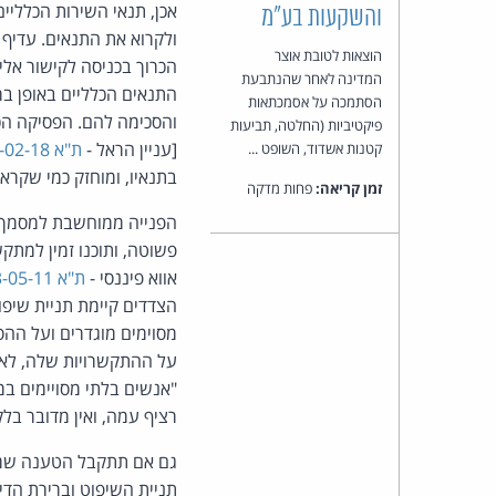
אכן, תנאי השירות הכלליי
והשקעות בע"מ
ולקרוא את התנאים. עדיף
הוצאות לטובת אוצר
הכרוך בכניסה לקישור אלי
המדינה לאחר שהנתבעת
התנאים הכלליים באופן ב
הסתמכה על אסמכתאות
והסכימה להם. הפסיקה הכי
פיקטיביות (החלטה, תביעות
[עניין הראל -
ת"א 64880-02-18
קטנות אשדוד, השופט ...
בתנאיו, ומוחזק כמי שקרא
זמן קריאה:
פחות מדקה
הפנייה ממוחשבת למסמך נ
פשוטה, ותוכנו זמין למתקש
אווא פיננסי -
ת"א 1963-05-11
הצדדים קיימת תניית שיפוט
מסוימים מוגדרים ועל הה
על ההתקשרויות שלה, לא 
"אנשים בלתי מסויימים במ
רציף עמה, ואין מדובר בל
גם אם תתקבל הטענה שמד
תניית השיפוט וברירת הדי