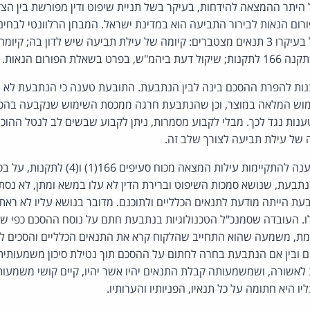
היתר ההמצאה להידחות, בעיקר בשל תניית שיפוט ודין מפורשת בין הצד
ום הנאות לבירור התביעה הוא במדינת ישראל. המבחן הרלוונטי לבח
מחוץ לתחום השיפוט כולל בעיקרו 3 תנאים מצטברים: קיומה של עילת תביעה שיש לדון ב
ת הפורום הנאות.
ות להפרת ההסכם בינה לבין הנתבעת. התובעת טענה כי הנתבעת לא 
וש המלאה במוצר, וכן שהנתבעת חרגה ממכסת השימוש שנקבעה בהסכם
ענות נגד לכך. מבלי לקבוע מסמרות, ניתן לקבוע שבשים לב לנטל ההוכ
 של עילת תביעה לצורך שלב זה.
עילת המצאה: התובעת טענה להתקיימות עילות המצא
הנתבעת, שנושא סמכות השיפוט וברירת הדין לא עלו במשא ומתן, לא נסת
 הייתה מודעת לתנאים הכלליים ולתוכנם. מדובר בנושא עליו לא ראת
ו. העובדה שסמנכ"ל הטכנולוגיות בנתבעת חתם על נוסח ההסכם כפי שה
, משמעה שהוא התחייב שהלקוח קרא את התנאים הכלליים והסכים לה
ם ובין אם הנתבעת בחרה לחתום על ההסכם תוך נטילת סיכון משמעותי
שורה, ושמשמעותה קבלת התנאים יהיו אשר יהיו, קיים קושי משמעותי
 היא חתומה על כל תנאיו, הפניותיו והערותיו.