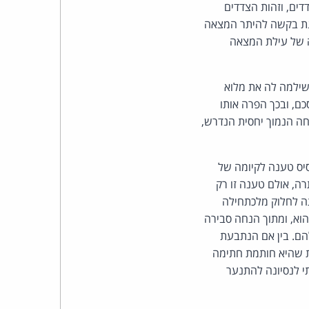
כהן
דים, וזהות הצדדים
ינת בקשה להיתר המצאה
צדק
ה; קיומה של עילת המצאה
לצר
שילמה לה את מלוא
ברץ.
, ובכך הפרה אותו
חה הנמוך יחסית הנדרש,
פועל
מ־1996
ה מכוח סעיפים 166(1) ו(4) לתקנות, על בסיס טענה לקיומה של
רה, אולם טענה זו רק
ה לחלוק מלכתחילה
וא, ומתוך הנחה סבירה
ם. בין אם הנתבעת
ת שהיא חותמת חתימה
 לנסיונה להתנער