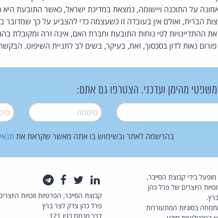
נה על התוכנה ויישומה, נמצאת במדינת ישראל, כאשר התובעת היא 
ת הברית, ואולם אין בעובדה זו כשעצמה כדי להצביע על כך שמדובר בת
 את ההתדיינויות לפי נוחות התובעת וחברת האם, אינה זרה ומקובלת בהת
רום נאות לדון בסכסוך, זאת, בעיקר, בשים לב לתניית השיפוט. הבקשה
 משפטי מהימן ועדכני. הצטרפו גם אתם:
סיסמה
*
סיסמה
בהרשמה לאתר ובשימוש בו אתה מאשר שקראת את
תנאי
law.co.il מופעל בידי קבוצת הסייבר,
לינקדאין
טוויטר
פייסבוק
טלגרם
כויות היוצרים של פרל כהן
קבוצת הסייבר, הפרטיות וזכויות היוצרים
רץ.
פרל כהן צדק לצר ברץ
תמחה בסוגיות המתעוררות
דרך מנחם בגין 121
 בטכנולוגיות מידע