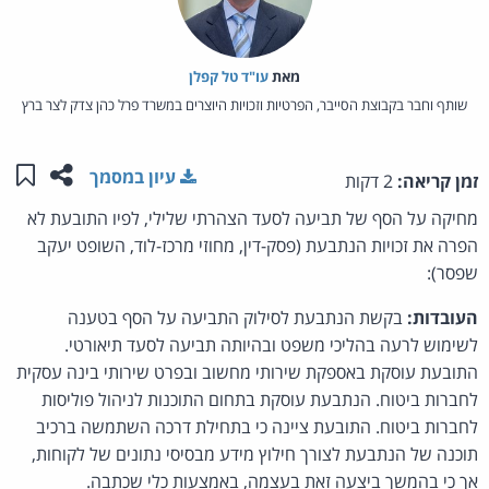
מאת‏
עו"ד טל קפלן
שותף וחבר בקבוצת הסייבר, הפרטיות וזכויות היוצרים במשרד פרל כהן צדק לצר ברץ
שתפו ע
שמו
עיון במסמך
זמן קריאה:
2 דקות
מחיקה על הסף של תביעה לסעד הצהרתי שלילי, לפיו התובעת לא
הפרה את זכויות הנתבעת (פסק-דין, מחוזי מרכז-לוד, השופט יעקב
שפסר):
העובדות:
בקשת הנתבעת לסילוק התביעה על הסף בטענה
לשימוש לרעה בהליכי משפט ובהיותה תביעה לסעד תיאורטי.
התובעת עוסקת באספקת שירותי מחשוב ובפרט שירותי בינה עסקית
לחברות ביטוח. הנתבעת עוסקת בתחום התוכנות לניהול פוליסות
לחברות ביטוח. התובעת ציינה כי בתחילת דרכה השתמשה ברכיב
תוכנה של הנתבעת לצורך חילוץ מידע מבסיסי נתונים של לקוחות,
אך כי בהמשך ביצעה זאת בעצמה, באמצעות כלי שכתבה.