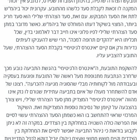
ומבקש הצהרה שלפיה, בהינתן העובדות שפירט, לנתבע אין "זכות"
המקנה לו זכאות לקבלת סעד כלשהו מהתובע. עקרונית יכול ביהמ"ש
לתת את הסעד המבוקש. עם זאת, סעד הצהרתי שלילי הוא סעד חריג
ביותר, המצוי בשיקול דעתו המוחלט של ביהמ"ש. כאשר מדובר במתן
סעד הצהרתי שלילי לפיו פלוני אינו חייב דבר לאלמוני בדין, שכל
תכליתו היא "להקדים תרופה למכה", הרי שיש להעניקו לעיתים
נדירות ורק אם קיים ״אינטרס לגיטימי״ בקבלת הסעד ההצהרתי, שעל
התובע להצביע עליו.
להשקפת התובעת, ה"אינטרס הלגיטימי" בהגשת התביעה נובע מכך
ש"חרב הנתבעת מתנופפת מעל ראשה של התובעת ופוגעת בעסקיה
ובעבודתה מול לקוחותיה מבלי שהסוגיה מגיעה להכרעה". רצונו של
אדם להשתחרר מעולו של איום בתביעה עתידית שגורם לו נזק אינו
מהווה "אינטרס לגיטימי" המצדיק מתן סעד הצהרתי שלילי, ויש צורך
בהצבעה על קיומן של נסיבות נוספות המצדיקות זאת. השיקול
המרכזי שראוי להתחשב בו הוא כשמתן הסעד ההצהרתי עשוי לסיים
את הפרשה כולה השנויה במחלוקת בין הצדדים. במקרה זה לא ניתן
לקבוע בודאות כי ניהול התביעה יאפשר לסיים את המחלוקת בין
הצדדים וקיים חשש ממשי שעצם ניהולו יוביל דווקא לכפל התדיינויות