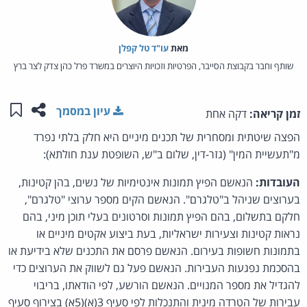
מאת‏
עו"ד טל קפלן
שותף וחבר בקבוצת הסייבר, הפרטיות וזכויות היוצרים במשרד פרל כהן צדק לצר ברץ
שתפו ע
שמו
עיון במסמך
זמן קריאה:
דקה אחת
הפצה שיטתית ומסחרית של תכנים מיניים היא חלק בלתי נפרד
מ"תעשיית המין" (גזר-דין, שלום ב"ש, השופטת ענת חולתא):
העובדות:
הנאשם הפיץ תמונות אינטימיות של נשים, בהן קטינות,
בערוצים שניהל ב"טלגרם". הנאשם הקים מספר ערוצי "טלגרם",
חלקם בתשלום, בהם הפיץ תמונות וסרטונים בעלי תוכן מיני, בהם
נראות קטינות וצעירות ישראליות, בעת ביצוע אקטים מיניים או
בתמונות חשופות בעירום. הנאשם פרסם את התכנים שלא בידיעת או
בהסכמת נפגעות העבירות. הנאשם פעל גם לשווק את הערוצים כדי
להגדיל את מספר המנויים. הנאשם הורשע, לפי הודאתו, בריבוי
עבירות של הטרדה מינית והתנכלות לפי סעיף 3(א)(5א) בצירוף סעיף