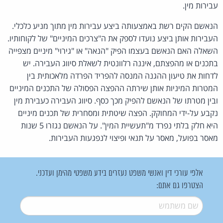
עבירות מין.
הנאשם הקים רשת באמצעותה ביצע עבירות מין מתוך מניע כלכלי.
העבירות אותן ביצע נועדו לספק את ה"צרכים המיניים" של לקוחותיו.
השאלה האם הנאשם בעצמו הפיק "הנאה" או "גירוי" מיניים מצפייה
בתכנים או מהפצתם, איננה רלוונטית לשאלת סיווג העבירה. יש
לדחות את טיעון ההגנה המנסה להפריד הפרדה מלאכותית בין
המטרות המיניות אותן שירתה ההפצה הפסולה של התכנים המיניים
ובין מטרתו של הנאשם להפיק מכך כסף. סיווג העבירה כעבירת מין
נקבע על-ידי המחוקק. הפצה שיטתית ומסחרית של תכנים מיניים
היא חלק בלתי נפרד מ"תעשיית המין". על הנאשם נגזרו 5 שנות
מאסר בפועל, מאסר על תנאי ופיצוי לנפגעות העבירות.
אלפי עורכי דין ואנשי משפט נעזרים בידע משפטי מהימן ועדכני.
הצטרפו גם אתם:
שם משתמש
*