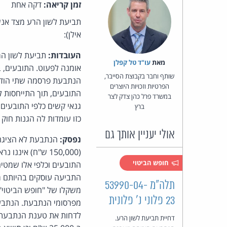
זמן קריאה:
דקה אחת
תביעת לשון הרע מצד אנש
אילן):
העובדות:
תביעת לשון הר
מאת‏
עו"ד טל קפלן
אומנה לפעוט. התובעים, ב
שותף וחבר בקבוצת הסייבר,
הנתבעת פרסמה שתי הודעו
הפרטיות וזכויות היוצרים
במשרד פרל כהן צדק לצר
גנאי קשים כלפי התובעים.
ברץ
כזו עומדות לה הגנות חוק 
אולי יעניין אותך גם
נפסק:
הנתבעת לא הציגה 
(150,000 ש"ח) אי
חופש הביטוי
התובעים וכלפי אלו שמטי
התביעה עוסקים בהיותם מ
תלה"מ 53990-04-
משקלו של "חופש הביטוי"
23 פלוני נ' פלונית
מפרסומי הנתבעת. הנתבעת
לדחות את טענת הנתבעת כ
דחיית תביעת לשון הרע.