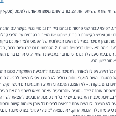
י תקשורת ששיתפו את הציבור בהיותם משפחת אומנה לפעוט (פסק-דין, 
ע, לפיצוי עבור שני פרסומים ובהם ביקורת וביטויי גנאי בקשר עם הת
ני זוג ואנשי תקשורת מוכרים, שיתפו את הציבור בפרטים על הליכי קב
ת ובהן תמיכה בפרקליט האם הביולוגית של הפעוט ולצד זאת גם ביקו
התובעים, תוך התייחסות לענייניהם האישיים ובביטויים בוטים. 2 הפרסומים 
 הנתבעת טענה להגנתה כי מדובר בתביעת השתקה, כי אין בדברים משום ל
איסור לשון הרע.
כל ראיה, אפילו לכאורה, לתמיכה בטענה ל"תביעת השתקה". סכום התב
ננו נראה כמופרז. ראיות לפערי כוחות גדולים לא הוצגו. אפילו ראיות להגשה ס
חים בהם ביקורת – לא הוצגו. הטענה נדחתה. התובעים הם אנשי תקשור
שפחת אומנה לילד - סוגיה שהתובעים עצמם מצאו לשתף בה את הציבור
 בבחינת טענות התובעים. יש לקבל את טענת התובעים להוצאת לשון ה
 לא הציגה ולו ראיה אחת לרפואה לביסוס כל אותן אשמות קשות ובוטו
י עומדות לה הגנות החוק. לא נמצאה "כוונה לפגוע" בפרסומים. הנת