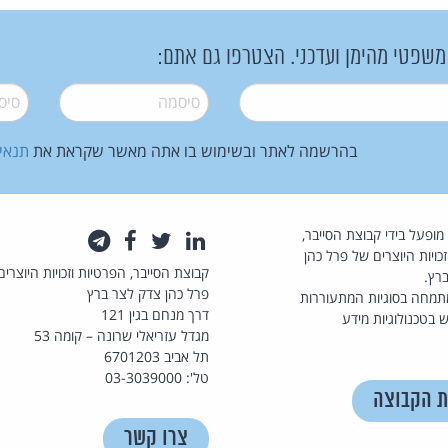
 משפטי מהימן ועדכני. הצטרפו גם אתם:
סיסמה
*
סיסמה
בהרשמה לאתר ובשימוש בו אתה מאשר שקראת את
תנאי
law.co.il מופעל בידי קבוצת הסייבר,
לינקדאין
טוויטר
פייסבוק
טלגרם
כויות היוצרים של פרל כהן
קבוצת הסייבר, הפרטיות וזכויות היוצרים
רץ.
פרל כהן צדק לצר ברץ
תמחה בסוגיות המתעוררות
דרך מנחם בגין 121
 בטכנולוגיות מידע
מגדל עזריאלי שרונה – קומה 53
תל אביב 6701203
טל': 03-3039000
ת הקבוצה
צרו קשר