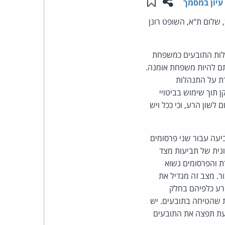
שתפו עמוד זה
שמור ב"תכנים שלי"
עיון במסמך
העומד
שלום ת"א, השופט רונן
בראש
נהלות התובעים כמשפחת
לתם להיות משפחת אומנה.
קבוצת
רת על התנהלות
האינטרנט,
זכו לתגוביות רבות, חלקן תוך שימוש בביטויי
שון הרע, וכי ככל ויש
הסייבר
וזכויות
יעה עבור שני פרסומים
יטונית של תביעות מצד
היוצרים
ת והפרסומים נשוא
. מצב זה מגדיל את
של
רע כלפיהם בחלק
ת שהטיחה בתובעים. יש
פרל
בעת תפצה את התובעים