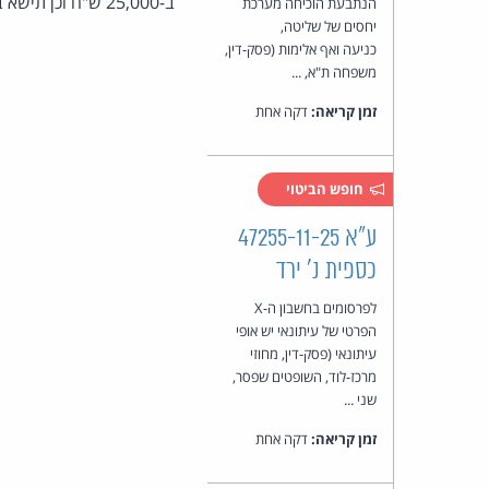
ב-25,000 ש"ח וכן תישא בהוצאות בסך 15,000 ש"ח.
הנתבעת הוכיחה מערכת
יחסים של שליטה,
כניעה ואף אלימות (פסק-דין,
משפחה ת"א, ...
זמן קריאה:
דקה אחת
חופש הביטוי
ע"א 47255-11-25
כספית נ' ירד
לפרסומים בחשבון ה-X
הפרטי של עיתונאי יש אופי
עיתונאי (פסק-דין, מחוזי
מרכז-לוד, השופטים שפסר,
שני ...
זמן קריאה:
דקה אחת