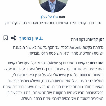
מאת‏
עו"ד טל קפלן
שותף וחבר בקבוצת הסייבר, הפרטיות וזכויות היוצרים במשרד פרל כהן צדק לצר ברץ
שתפו ע
שמו
עיון במסמך
זמן קריאה:
דקה אחת
נדחתה בקשת Airbnb לסלק על הסף בקשה לאישור תובענה
ייצוגית (החלטה, מחוזי ת"א, השופטת הדס עובדיה):
העובדות:
בקשת המשיבות (Airbnb) לסילוק על הסף של בקשת
המבקשים לאישור תובענה ייצוגית נגדן - בשל היעדר עילת תביעה -
בהיותה מבוססת על הדין הישראלי ולא על הדין האירי והאנגלי,
החלים לפי העניין על התקשרויות הצדדים, ומשלא צורפה לבקשת
האישור חוו"ד מומחה לדינים הזרים. המבקשים משכירים דירות אירוח
בפלטפורמה הבינלאומית המקוונת של המשיבות, בה נוצר קשר בין
משכירים לשוכרים של נכסים לצרכי אירוח ברחבי העולם.