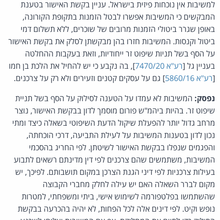
למשיבות אין נוכחות פיזית בישראל. עניין בקשת האישור בטענת
המבקשים כי המשיבות אפשרו לבטל הזמנות בתקופת הקורונה,
באופן שגרר ביטולי הזמנות מרובים של שוכרים, ללא תשלום דמי
ביטול וקנסות. המשיבות חזרו בהן מבקשתן לסלק את בקשת האישור
על הסף בשל תניות שיפוט זר ייחודיות, וזאת בעקבות ההחלטה
בעניין גל [
רע"א 7470/20
], בה נקבע כי יש להחיל את הלכת בן חמו
[
רע"א 5860/16
] גם על עסקים קטנים וזעירים ולא רק על צרכנים.
נפסק:
המשיבות לא עמדו על הטענה לסילוק על הסף בשל תניית
שיפוט זר. בהיות ביהמ"ש פורום מוסמך לדון בבקשת האישור, נוצר
מרחב גדול יותר להפעלת שיקול הדעת השיפוטי בשאלה כיצד ומתי
נכון לדון בטענות המשיבות על לעילת התביעה, דרכי הוכחתה,
והפגמים שנפלו בבקשת האישור לשיטתן. לפי החריג בהסכמי
המשיבות, משתמשים שהם צרכנים לפי דין מדינתם רשאים לתבוע
בעילות צרכניות לפי דיני הגנת הצרכן במקום תושבותם. לפיכך, יש
מקום לברר השאלה האם יש עילה לחלק מחברי הקבוצה
שהשתמשו בפלטפורמה לשימוש אישי, ביתי ומשפחתי, למטרות
נופש וקיט. לפי דינים אלה לכל הפחות, לא יהיה בהכרעה בבקשת