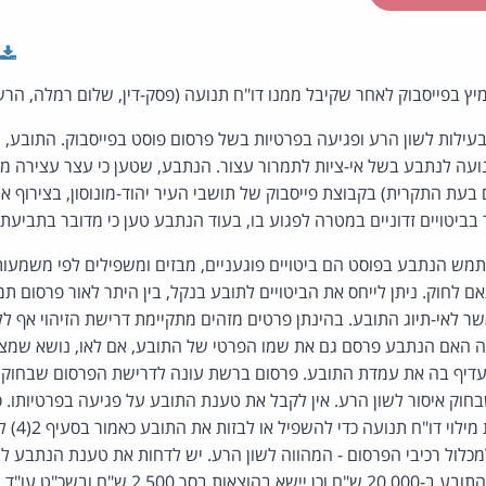
 בפייסבוק לאחר שקיבל ממנו דו"ח תנועה (פסק-דין, שלום רמלה, הרש
עילות לשון הרע ופגיעה בפרטיות בשל פרסום פוסט בפייסבוק. התובע,
תנועה לנתבע בשל אי-ציות לתמרור עצור. הנתבע, שטען כי עצר עצירה מ
עת התקרית) בקבוצת פייסבוק של תושבי העיר יהוד-מונוסון, בצירוף אמ
ר בביטויים זדוניים במטרה לפגוע בו, בעוד הנתבע טען כי מדובר בתבי
מש הנתבע בפוסט הם ביטויים פוגעניים, מבזים ומשפילים לפי משמעות
 לחוק. ניתן לייחס את הביטויים לתובע בנקל, בין היתר לאור פרסום תמו
לאי-תיוג התובע. בהינתן פרטים מזהים מתקיימת דרישת הזיהוי אף ללא 
 האם הנתבע פרסם גם את שמו הפרטי של התובע, אם לאו, נושא שמצוי
יף בה את עמדת התובע. פרסום ברשת עונה לדרישת הפרסום שבחוק אי
חוק איסור לשון הרע. אין לקבל את טענת התובע על פגיעה בפרטיותו. 
שמתעדת את 
כלול רכיבי הפרסום - המהווה לשון הרע. יש לדחות את טענת הנתבע ל
ובשכ"ט עו"ד בסך 5,000 ש"ח.