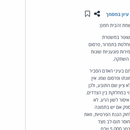
שתפו עמוד זה
שמור ב"תכנים שלי"
העומד
עיון במסמך
מת זהבית חמו):
בראש
 שוטר במשטרת
קבוצת
וחלטת בתמרור, פרסום
ירות פוגעניות שונות
האינטרנט,
עת השתקה.
הסייבר
ם בעיני האדם הסביר
נתו ופרסום שמו. אין
וזכויות
ציון שם התובע, ולכן
היוצרים
 במחלוקת בין הצדדים.
סור לשון הרע. לא
של
ספק אם יש בתמונה
התובע בעת מילוי דו"ח תנועה כדי להשפיל או לבזות את התובע כאמור בסעיף 2(4) לחוק הגנת הפרטיות, וזאת
פרל
חוסר תום-לב מצד