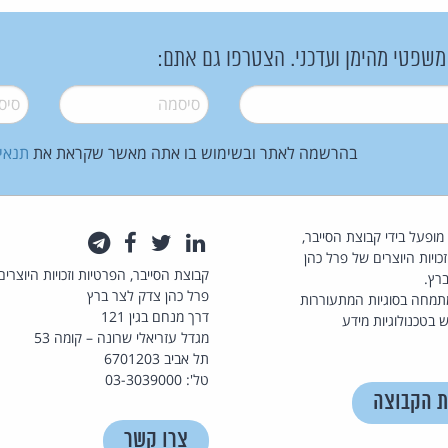
 משפטי מהימן ועדכני. הצטרפו גם אתם:
סיסמה
*
סיסמה
בהרשמה לאתר ובשימוש בו אתה מאשר שקראת את
תנאי
law.co.il מופעל בידי קבוצת הסייבר,
לינקדאין
טוויטר
פייסבוק
טלגרם
כויות היוצרים של פרל כהן
קבוצת הסייבר, הפרטיות וזכויות היוצרים
רץ.
פרל כהן צדק לצר ברץ
תמחה בסוגיות המתעוררות
דרך מנחם בגין 121
 בטכנולוגיות מידע
מגדל עזריאלי שרונה – קומה 53
תל אביב 6701203
טל': 03-3039000
ת הקבוצה
צרו קשר