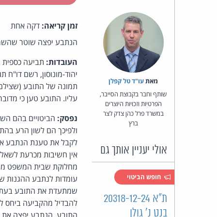
זמן קריאה:
דקה אחת
הנתבע יפצה שוטר שהשמיץ
העובדות:
תביעה כספית ב
יהוד-מונוסון, רשם דו"ח 
מאת‏
עו"ד טל קפלן
תמונה של התובע (שצילם ב
שותף וחבר בקבוצת הסייבר,
עליו. התובע טען כי מדוב
הפרטיות וזכויות היוצרים
במשרד פרל כהן צדק לצר
נפסק:
הביטויים בהם השת
ברץ
ולפיכך הם לשון הרע בהתאם
לקבל את טענת הנתבע אשר 
אולי יעניין אותך גם
אין חשיבות מכרעת לשאלה
מחלוקת שבית המשפט מעד
חופש הביטוי
עומדות לנתבע ההגנות שב
ת"א 20318-12-24
להבדיל מהקביעה ביחס למ
בנט נ' גולן
התובע. הנתבע יפצה את התובע ב-20,000 ש"ח וכן יישא בהוצאות בסך 2,500 ש"ח 