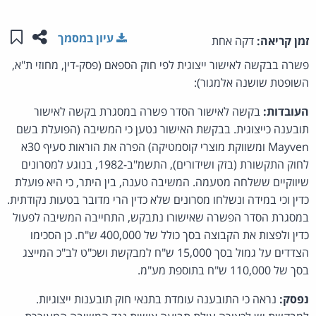
שתפו ע
שמו
עיון במסמך
זמן קריאה:
דקה אחת
פשרה בבקשה לאישור ייצוגית לפי חוק הספאם (פסק-דין, מחוזי ת"א,
השופטת שושנה אלמגור):
העובדות:
בקשה לאישור הסדר פשרה במסגרת בקשה לאישור
תובענה כייצוגית. בבקשת האישור נטען כי המשיבה (הפועלת בשם
Mayven ומשווקת מוצרי קוסמטיקה) הפרה את הוראות סעיף 30א
לחוק התקשורת (בזק ושידורים), התשמ"ב-1982, בנוגע למסרונים
שיווקיים ששלחה מטעמה. המשיבה טענה, בין היתר, כי היא פועלת
כדין וכי במידה ונשלחו מסרונים שלא כדין הרי מדובר בטעות נקודתית.
במסגרת הסדר הפשרה שאישורו נתבקש, התחייבה המשיבה לפעול
כדין ולפצות את הקבוצה בסך כולל של 400,000 ש"ח. כן הסכימו
הצדדים על גמול בסך 15,000 ש"ח למבקשת ושכ"ט לב"כ המייצג
בסך של 110,000 ש"ח בתוספת מע"מ.
נפסק:
נראה כי התובענה עומדת בתנאי חוק תובענות ייצוגיות.