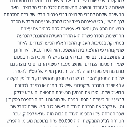
למבקשת יש לכאורה עילת תביעה אישית נגד המשיבה המעוררת
שאלות של עובדה ומשפט המשותפות לכלל חברי הקבוצה - האם
המשיבה שלחה לחברי הקבוצה דברי פרסום מבלי שקיבלה הסכמתם
לכך מראש, בלי שפירטה כיצד יוכלו להתקשר עימה ולבקש הסרה
מרשימת התפוצה, והאם לא אפשרה להם להסיר את עצמם
מהרשימה. הסדר פשרה הוא הדרך היעילה וההוגנת להכרעה
במחלוקת בנסיבות העניין. ההסדר אליו הגיעו הצדדים, לאחר
שתיקנוהו לפי המלצת בית המשפט, הוא הסדר סביר, ראוי והוגן
בהתחשב בעניינם של חברי הקבוצה. יש לקוות כי הסדר בסכום
שעליו הסכימו הצדדים ישמש, מעבר לפיצוי החברים בקבוצה, גם
גורם מרתיע מפני חזרה למנהג זה. ניתן תוקף של פס"ד להסדר.
שליחת המסרון "הסר" בתשובה למסרון מהמשיבה, ולחלופין הקשה
על ציווי זה במכתב אלקטרוני שיישלח ממנה או כתיבה לכתובת
הדוא"ל שלה, יסירו את הנמען מרשימת התפוצה והוא לא יזדקק
לבצע שום פעולה נוספת. הפרה של הוראה זו כמוה כהפרת פסק-דין
זה. יש לקבל את הסכמת הצדדים באשר לגמול שישולם למבקשת.
שכר הטרחה עליו הסכימו הצדדים גבוה מזה שראוי לפסוק. שכר
הטרחה לב"כ המבקשת יהיה 60,000 ש"ח בתוספת מע"מ. ההפרש