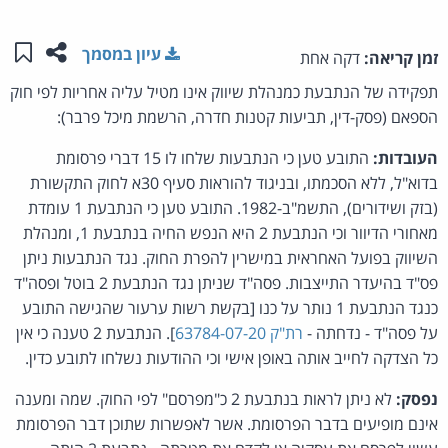
שתפו ע
שמו
עיון במסמך
זמן קריאה:
דקה אחת
תפקידה של הנתבעת כמנהלת שיווק אינו מטיל עליה אחריות לפי חוק
הספאם (פסק-דין, תביעות קטנות חדרה, הרשמת מיכל פרבר):
העובדות:
התובע טען כי הנתבעות שלחו לו 15 דברי פרסומת
בדוא"ל, ללא הסכמתו, ובניגוד להוראות סעיף 30א לחוק התקשורת
(בזק ושידורים), התשמ"ב-1982. התובע טען כי הנתבעת 1 עומדת
מאחורי הדיוור וכי הנתבעת 2 היא הנפש החיה בנתבעת 1, ומנהלת
השיווק בפועל האחראית במישרין להפרת החוק. נגד הנתבעות ניתן
פס"ד בהיעדר התייצבות. פסה"ד שניתן נגד הנתבעת 2 בוטל ופסה"ד
כנגד הנתבעת 1 נותר על כנו [בקשת רשות ערעור שהגישה התובע
על פסה"ד - נדחתה -
רת"ק 63784-07-20
]. הנתבעת 2 טענה כי אין
כל הצדקה לחייב אותה באופן אישי וכי ההודעות נשלחו לתובע כדין.
נפסק:
לא ניתן לראות בנתבעת 2 כ"מפרסם" לפי החוק. שמה ומענה
אינם מופיעים בדבר הפרסומת. אשר לאפשרות שתוכן דבר הפרסומת