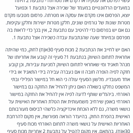
עשוי לפרסם את עסקיה או לקדם את מטרתה - נתבעת 2 היתה
במועדים הרלוונטיים במעמד של שכירה אצל נתבעת 1 וכפועל
יוצא, הפרסום אינו מקדם את עסקה או מטרתה. פרסום מטבעו מקדם
מטרות שונות של גורמים שונים, חלקן מטרות ישירות וחלקן עקיפות.
גם אם יש בפרסום כדי להיטיב עם נתבעת 2, אין בכך כדי לראות בה
מפרסם ובמיוחד שעה שהנתבעת עבדה כשכירה אצל נתבעת 1.
האם יש לחייב את הנתבעת 2 מכוח סעיף 30א(ח) לחוק, כמי שהיתה
אחראית לתחום השיווק בנתבעת 1? סעיף זה קובע את אחריותו של
מנהל תאגיד ומי שאחראי לתחום השיווק למניעת עבירות, וכן קובע
חזקה לפיה הופרה חובה זו אם נעברה עבירה בידי התאגיד או בידי
אחד מעובדיו. מלשון הסעיף עולה כי הוא חל במישור הפלילי ובתי
המשפט נחלקו בשאלה האם ניתן להחיל את החזקה גם במישור
האזרחי. ביהמ"ש שותף לדעה לפיה אין להחיל את החזקה במישור
האזרחי באופן שירחיב משמעותית את הטלת האחריות האישית על
נושאי משרה, גם ללא הוכחת אינדיקציה כלשהי לביסוס מעורבותם
האישית בהפרת החוק. בהיעדר הוראה מפורשת, אין מקום להרחבת
האחריות האישית על נושאי משרה לתחום האזרחי מכוח סעיף
30א(ח). בהתאם, אין מקום להטיל על נתבעת 2 אחריות מכוח סעיף