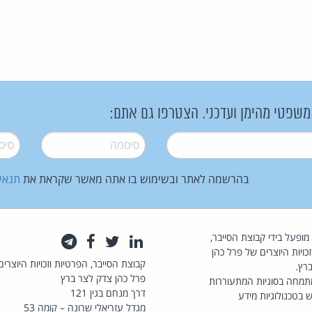
 משפטי מהימן ועדכני. הצטרפו גם אתם:
סיסמה
*
סיסמה
בהרשמה לאתר ובשימוש בו אתה מאשר שקראת את
תנאי
law.co.il מופעל בידי קבוצת הסייבר,
לינקדאין
טוויטר
פייסבוק
טלגרם
כויות היוצרים של פרל כהן
קבוצת הסייבר, הפרטיות וזכויות היוצרים
רץ.
פרל כהן צדק לצר ברץ
תמחה בסוגיות המתעוררות
דרך מנחם בגין 121
 בטכנולוגיות מידע
מגדל עזריאלי שרונה – קומה 53