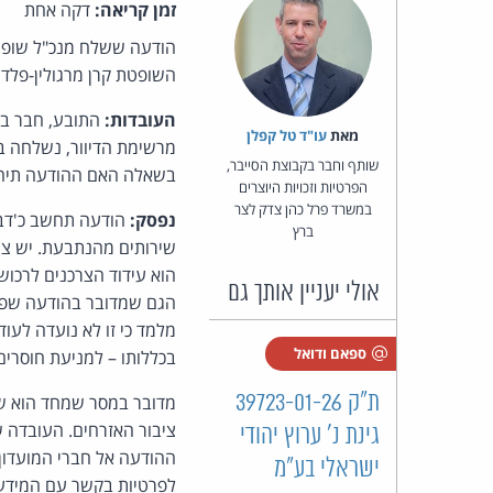
זמן קריאה:
דקה אחת
הודעה ששלח מנכ"ל שופרסל
השופטת קרן מרגולין-פלדמ
העובדות:
התובע, חבר במ
מאת‏
עו"ד טל קפלן
שותף וחבר בקבוצת הסייבר,
בשאלה האם ההודעה תיח
הפרטיות וזכויות היוצרים
במשרד פרל כהן צדק לצר
נפסק:
הודעה תחשב כ'דבר
ברץ
שירותים מהנתבעת. יש צו
הוא עידוד הצרכנים לרכו
אולי יעניין אותך גם
הגם שמדובר בהודעה שפרס
מלמד כי זו לא נועדה לעו
ספאם ודואל
בכללותו – למניעת חוסרים
ת"ק 39723-01-26
מדובר במסר שמחד הוא שיר
ציבור האזרחים. העובדה 
גינת נ' ערוץ יהודי
ההודעה אל חברי המועדון
ישראלי בע"מ
לפרטיות בקשר עם המידע 