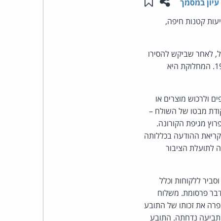
שתפו עמוד זה
שמור ב"תכנים שלי"
עיון במסמך
העומד
עות קטנות חיפה,
בראש
, לאחר שביקש להסירו
מרשימת הדיוור, נשלחה בניגוד להוראות סעיף 30א לחוק התקשורת (בזק ושידורים), התשמ"ב-1982. המחלוקת היא
קבוצת
האינטרנט,
 ולרכוש מוצרים או
ודת מבטו של השולח –
הסייבר
וץ מגיפת הקורונה.
וזכויות
קריאת ההודעה בכללותה
ה לתועלת הציבור
היוצרים
של
סביר ללקוחות וכלל
דבר פרסומת. משלוח
פרל
פרה את זכותו של התובע
התביעה נדחתה. התובע