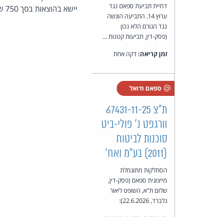
דחיית תביעת ספאם נגד
יישא בהוצאות בסך 750 ש"ח.
ערוץ 14. התביעה הוגשה
נגד הגורם הלא נכון
(פסק-דין, תביעות קטנות ...
זמן קריאה:
דקה אחת
ספאם ודואל
ת"צ 67431-11-25
וורגפט נ' פולי-ביט
סוכנות לביטוח
(2011) בע"מ ואח'
הסתלקות מתוגמלת
מייצוגית ספאם (פסק-דין,
שלום ת"א, השופט ליאור
גלברד, 22.6.2026):