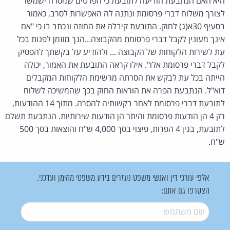
היא האם הנתבעת הודיעה לתובעת כי הפרטים שמסרה ישמשו
לצורך משלוח דברי פרסומת ונתנה לה האפשרות לסרב, כאמור
בסעיף 30א(ג) לחוק. התובעת קיבלה את החוזה ונכתב בו כי "אם
אינך מעונין לקבל דברי פרסומת מהקבוצה...הנך מוזמן לפנות בכל
עת לשירות הלקוחות של הקבוצה ... ולהודיע על בקשתך להפסיק
לקבל דברי פרסומת אלו". אילו קראה התובעת את האמור, יכולה
הייתה בכל עת לבקש את הסרתה מרשימת הלקוחות המקבלים
דוא"ל. הנתבעת הפרה את הוראות החוק בכך שהמשיכה לשלוח
לתובעת דברי פרסומת לאחר בקשותיה להסרה. מתוך 14 ההודעות,
רק 4 הן הודעות פרסומת והיתר הן הודעות שירותיות. הנתבעת תשלם
לתובעת, בגין 4 הפרות, פיצוי בסך 4,000 ש"ח והוצאות בסך 500
ש"ח.
אלפי עורכי דין ואנשי משפט נעזרים בידע משפטי מהימן ועדכני.
הצטרפו גם אתם:
שם משתמש
*