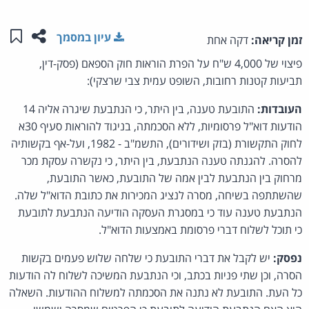
שתפו ע
שמו
עיון במסמך
זמן קריאה:
דקה אחת
פיצוי של 4,000 ש"ח על הפרת הוראות חוק הספאם (פסק-דין,
תביעות קטנות רחובות, השופט עמית צבי שרצקי):
העובדות:
התובעת טענה, בין היתר, כי הנתבעת שיגרה אליה 14
הודעות דוא"ל פרסומיות, ללא הסכמתה, בניגוד להוראות סעיף 30א
לחוק התקשורת (בזק ושידורים), התשמ"ב - 1982, ועל-אף בקשותיה
להסרה. להגנתה טענה הנתבעת, בין היתר, כי נקשרה עסקת מכר
מרחוק בין הנתבעת לבין אמה של התובעת, כאשר התובעת,
שהשתתפה בשיחה, מסרה לנציג המכירות את כתובת הדוא"ל שלה.
הנתבעת טענה עוד כי במסגרת העסקה הודיעה הנתבעת לתובעת
כי תוכל לשלוח דברי פרסומת באמצעות הדוא"ל.
נפסק:
יש לקבל את דברי התובעת כי שלחה שלוש פעמים בקשות
הסרה, וכן שתי פניות בכתב, וכי הנתבעת המשיכה לשלוח לה הודעות
כל העת. התובעת לא נתנה את הסכמתה למשלוח ההודעות. השאלה