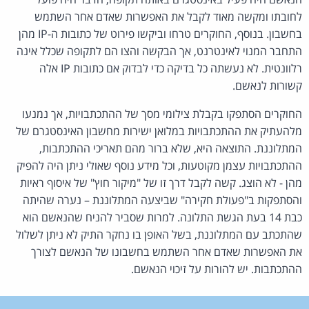
לחובתו ומקשה מאוד לקבל את האפשרות שאדם אחר השתמש
בחשבון. בנוסף, החוקרים טרחו וביקשו פירוט של כתובות ה-IP מהן
התחבר המנוי לאינטרנט, אך הבקשה והצו הם לתקופה שכלל אינה
רלוונטית. לא נעשתה כל בדיקה כדי לבדוק אם כתובות IP אלה
קשורות לנאשם.
החוקרים הסתפקו בקבלת צילומי מסך של ההתכתבויות, אך נמנעו
מלהעתיק את ההתכתבויות במלואן ישירות מחשבון האינסטגרם של
המתלוננת. התוצאה היא, שלא ברור מהם תאריכי ההתכתבות,
ההתכתבויות עצמן מקוטעות, וכל מידע נוסף שאולי ניתן היה להפיק
מהן - לא הוצג. קשה לקבל דרך זו של "מיקור חוץ" של איסוף ראיות
והסתפקות ב"פעולת חקירה" שביצעה המתלוננת – נערה שהיתה
כבת 14 בעת הגשת התלונה. למרות שסביר להניח שהנאשם הוא
שהתכתב עם המתלוננת, בשל האופן בו נחקר התיק לא ניתן לשלול
את האפשרות שאדם אחר השתמש בחשבונו של הנאשם לצורך
ההתכתבות. יש להורות על זיכוי הנאשם.