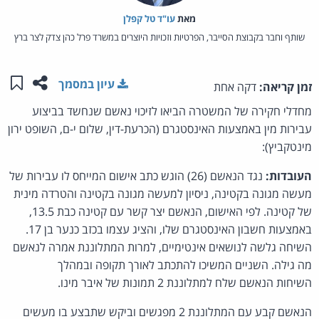
מאת‏
עו"ד טל קפלן
שותף וחבר בקבוצת הסייבר, הפרטיות וזכויות היוצרים במשרד פרל כהן צדק לצר ברץ
שתפו ע
שמו
עיון במסמך
זמן קריאה:
דקה אחת
מחדלי חקירה של המשטרה הביאו לזיכוי נאשם שנחשד בביצוע
עבירות מין באמצעות האינסטגרם (הכרעת-דין, שלום י-ם, השופט ירון
מינטקביץ):
העובדות:
נגד הנאשם (26) הוגש כתב אישום המייחס לו עבירות של
מעשה מגונה בקטינה, ניסיון למעשה מגונה בקטינה והטרדה מינית
של קטינה. לפי האישום, הנאשם יצר קשר עם קטינה כבת 13.5,
באמצעות חשבון האינסטגרם שלו, והציג עצמו בכזב כנער בן 17.
השיחה גלשה לנושאים אינטימיים, למרות המתלוננת אמרה לנאשם
מה גילה. השניים המשיכו להתכתב לאורך תקופה ובמהלך
השיחות הנאשם שלח למתלוננת 2 תמונות של איבר מינו.
הנאשם קבע עם המתלוננת 2 מפגשים וביקש שתבצע בו מעשים