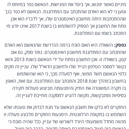
מיניים כאשר יפגשו, אך ביטל את הפגישות. הנאשם כפר במיוחס לו
וטען כי לא הוא האדם שהתכתב עם המתלוננת. הנאשם לא כפר בכך
שההתכתבות היתה מחשבון האינסטגרם שלו, אך לדבריו הוא אכן
פתח את החשבון אך הפסיק להשתמש בו בשנת 2017 ואינו יודע מי
התכתב בשמו עם המתלוננת.
נפסק:
השאלה היא האם הוכח ברמה הנדרשת שהנאשם הוא האדם
שהתכתב עם המתלוננת מחשבון האינסטגרם. נותר ספק, גם אם
קטן, בשאלה זו. אכן החשבון נפתח על ידי הנאשם בשנת 2013 והוא
נקשר למספר הטלפון הנייד שלו ולחשבון הדוא"ל שלו. עניין זה מקים
כלפי הנאשם חשד ממשי, ואף למעלה מכך, כי הוא שהשתמש
בחשבון במהלך שנת 2018 והתכתב עם המתלוננת. עם זאת, האופן
בו חקרה המשטרה את התיק והימנעותה מביצוע פעולות חקירה
בסיסיות ומתבקשות, מקשה להגיע למסקנה מחייבת לעניין זה.
החוקרים לא בדקו את חשבון הנאשם על מנת לבדוק את טענתו שלא
השתמש בו בתקופה הרלוונטית. הימנעות החוקרים מלבצע פעולה זו
מהווה מחדל משמעותי היורד לשורשו של עניין. ככל שהיה מוכח כי
הנאשם היה פעיל באינסטגרם באותה תקופה, הדבר היה פועל