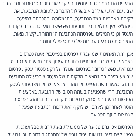
הראויים הם ברף הגבוה יחסית, בעיקר לאור תוכן הפרסום וכוונת הזדון
שבו. עם זאת, יש להביא בשקלול הדברים, לטובת הנתבעת, את
לקיחת האחריות מצד הנתבעת, התנצלותה והסכמתה להצעת
ביהמ"ש. אין מחלוקת כי התובעת היא אישה מוערכת בקרב לקוחות
העסק וכן כי המילים שפרסמה הנתבעת הן חמורות, קשות מאות,
המייחסות לתובעת עבירות פליליות כלפי לקוחותיה.
אכן רמת האמינות שמוענקת לפרסום בפייסבוק אינה כפרסום
באמצעיי תקשורת מסורתיים כדוגמת עיתון ואתר חדשות אינטרנטי.
עם זאת, כאשר מדובר בפרסום שנולד על רקע סכסוך עסקי, פרסום
שבוצע בזירה בה נמצאים הלקוחות של העסק שהפעילה התובעת
ובתה, וכאשר רשת הפייסבוק מהווה אמצעי שיווק משמעותי לעסק
התובעת, הרי שהפגיעה בשמה הטוב של התובעת באמצעות
הפרסום ברשת הפייסבוק בנסיבות תיק זה הינה גבוהה. הפרסום
הוסר לאחר זמן לא רב ויש לזקוף זאת לזכות הנתבעת שפעלה
לצמצום היקף הפגיעה.
הפרסום אכן גרם פגיעה של ממש לתובעת לרבות סבל ועוגמת
נפש. קיים בענייננו אותו יסוד נוסף של 'התנהגות זדונית' וכוונה של