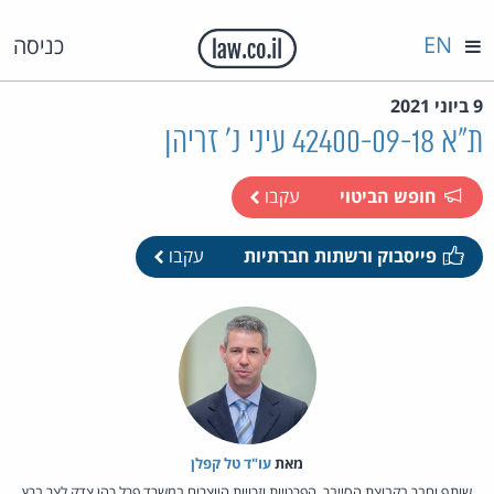
EN
כניסה
9 ביוני 2021
ת"א 42400-09-18 עיני נ' זריהן
חופש הביטוי
עקבו
פייסבוק ורשתות חברתיות
עקבו
מאת‏
עו"ד טל קפלן
שותף וחבר בקבוצת הסייבר, הפרטיות וזכויות היוצרים במשרד פרל כהן צדק לצר ברץ