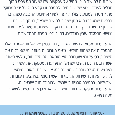
שירותים לתושב חוץ, ומחיל על עסקאות אלו שיעור מס אפס מתוך
תכלית לעודד ייצוא של שירותים. להטבה זו נקבע סייג על ידי המחוקק
מתוך מטרה למנוע ניצולה לרעה, לפיו לא תינתן ההטבה כשמדובר
בהסכם שמטרתו היא מתן שירות לתושב ישראל, בנוסף לשירות
שניתן לתושב החוץ. בחינת זהות מקבל השירות תעשה לפי בחינת
"נושא ההסכם" שבין הצדדים, דהיינו לפי מטרת ההתקשרות.
המערערת מעסיקה נשים צעירות, רובן ככולן ישראליות, אשר הן אלו
המספקות את שיחות הוידיאו-צ'אט הארוטיות באתר. מי שצורכים את
השירות בפועל ומי שעבורם הוא הותאם, הם הלקוחות, גולשי האתר,
אשר רובם הינם תושבי ישראל. המערערת מספקת את השירות
באמצעות הפלטפורמה שמציעה נטפאן, ישירות ובאופן עצמאי
לגולשי האתר. השירות המרכזי והראשי מסופק באמצעות עובדות
ישראליות, בתמיכה טכנית בישראל, עבור לקוחות ישראליים.
המערערת מספקת שירות לתושבי ישראל ולכן אינה זכאית לשיעור
מע"מ אפס.
אלפי עורכי דין ואנשי משפט נעזרים בידע משפטי מהימן ועדכני.