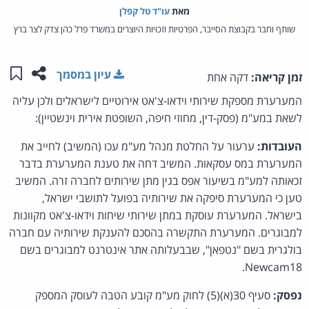
מאת‏
עו"ד טל קפלן
שותף וחבר בקבוצת הסייבר, הפרטיות וזכויות היוצרים במשרד פרל כהן צדק לצר ברץ
שתפו ע
שמו
עיון במסמך
זמן קריאה:
דקה אחת
המערערת מספקת שירותי וידאו-צ'אט אירוטיים לישראלים ולכן עליה
לשאת במע"מ (פסק-דין, מחוזי חיפה, השופטת אירית וינשטיין):
העובדות:
ערעור על החלטת מנהל מע"מ עכו (המשיב) לחייב את
המערערת במס עסקאות. המשיב דחה את טענת המערערת בדבר
זכאותה למע"מ בשיעור אפס בגין מתן שירותים לחברה זרה. המשיב
טען כי המערערת סיפקה את שירותיה בפועל לתושבי ישראל,
בישראל. המערערת עוסקת במתן שירותי שיחות וידאו-צ'אט מקוונות
למבוגרים. המערערת התקשרה בהסכם להענקת שירותיה עם חברה
בולגרית בשם "נטפאן", שבבעלותה אתר אינטרנט למבוגרים בשם
Newcam18.
נפסק:
סעיף 30(א)(5) לחוק מע"מ קובע הטבה לעוסק המספק