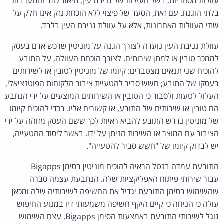
עוולות מסחריות, בשל העילות של גניבת עין, תיאור כוזב והתערבות
בלתי הוגנת. עם זאת, הסעד של פיצוי ללא הוכחת נזק אינו חלק על
שתי העוולות האחרונות, אלא על עוולת גניבת העין בלבד.
עוולת גניבת העין נועדה לצורך הגנה על מוניטין שרכש אדם בעסק
לממכר טובין או למתן שירותים. לצורך הוכחת העוולה, על התובע
להוכיח שני תנאים מצטברים: קיומו של מוניטין לטובין או לשירותים
בעסקו של התובע; חשש סביר להטעיית ציבור הלקוחות הפוטנציאלי,
העלול לטעות ולסבור כי הטובין או השירותים המוצעים על ידי הנתבע
הם טובין או שירותים של התובע, או קשורים אליו. בכדי להוכיח קיומו
של מוניטין נדרש התובע להביא ראיות לכך ששם העסק מזוהה על ידי
הציבור עם המוצר או השירות הניתן על ידו. באשר ליסוד ההטעייה,
יש לבדוק קיומו של "חשש סביר להטעייה".
התובעת עמדה בנטל הראיה להוכיח מוניטין בסימן Bigapps
עבור שירותי פיתוח האפליקציות שלה. הנתבעת עצמה סברה
שהשימוש בסימן התובעת יגדיל את החשיפה לשירותיה שלה ומכאן
עולה כי הניחה כי קיים היקף חשיפה משמעותי דיו במנוע החיפוש
גוגל לשירותי התובעת באמצעות הסימן Bigapps. עצם השימוש