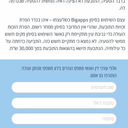
בדבר הטעיה. התובעת לא הציגה ראיה ממשית להטעיה שנגרמה
לה.
עצם השימוש בסימן Bigapps כשלעצמו – אינו בגדר הפרת
זכויות התובעת, שהרי אין המדובר בסימן מסחר רשום. הפרת הזכות
העולה כדי גניבת עין מתקיימת רק כאשר השימוש בסימן מקים חשש
ממשי להטעיה. לא נמצא כי מתקיים חשש כזה. התביעה נדחתה על
כל עילותיה. הנתבעת תישא בהוצאות התובעת בסך 30,000 ש"ח.
אלפי עורכי דין ואנשי משפט נעזרים בידע משפטי מהימן ועדכני.
הצטרפו גם אתם:
שם משתמש
*
דואל
*
סיסמה
*