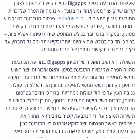
שעשתה הנתבעת בסימן Bigapps כמילת קישור / מפתח לצורך
קידום של קישור ממומן/מודעה בגוגל - אינו מהווה הפרה של זכויות
התובעת [עניין מתאים לי -
ה"פ 506/06
]. פרסום הנתבעת בגוגל הוא
במסגרת מודעה, שברור לגולש הממוצע ברשת כי מדובר בקישור
ממומן, ובמקרה בו מדובר בגולש המחפש שירותי פיתוח אפליקציות –
ברור כי מדובר בגולש שהוא מיומן יותר ובקיא יותר ומסוגל להבחין על
נקלה כי מדובר בקישור ממומן של חברה מתחרה.
השאלה היא האם האזכור של הסימן Bigapps במודעת הנתבעת
מהווה הפרה של זכויות התובעת בסימן, והאם אזכור זה יוצר חשש
ממשי להטעיה. מודעות הפרסומת הממומנות של הנתבעת במקרה
זה אינן מקימות חשש ממשי להטעיה, במובן הנדרש לצורך עוולת
גניבת העין על פי חוק עוולות מסחריות. ברור כי מדובר בפרסום
ממומן, לרבות בשל מיקום המודעות. בנוסף, התוכן והמלל במודעות
הנתבעת אין בו כדי להביא להטעיה של הגולש הממוצע כך שיסבור כי
השירות המוצע על ידי הנתבעת קשור בתובעת או מהווה את
שירותיה. כאשר הפרסום יוצר דווקא אבחנה בין התובעת לבין
הנתבעת, עולה ספק משמעותי אם התובעת מסוגלת לבסס טיעון