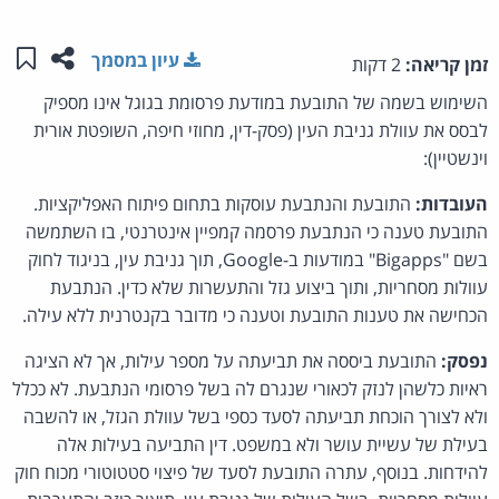
שתפו ע
שמו
עיון במסמך
זמן קריאה:
2 דקות
השימוש בשמה של התובעת במודעת פרסומת בגוגל אינו מספיק
לבסס את עוולת גניבת העין (פסק-דין, מחוזי חיפה, השופטת אורית
וינשטיין):
העובדות:
התובעת והנתבעת עוסקות בתחום פיתוח האפליקציות.
התובעת טענה כי הנתבעת פרסמה קמפיין אינטרנטי, בו השתמשה
בשם "Bigapps" במודעות ב-Google, תוך גניבת עין, בניגוד לחוק
עוולות מסחריות, ותוך ביצוע גזל והתעשרות שלא כדין. הנתבעת
הכחישה את טענות התובעת וטענה כי מדובר בקנטרנית ללא עילה.
נפסק:
התובעת ביססה את תביעתה על מספר עילות, אך לא הציגה
ראיות כלשהן לנזק לכאורי שנגרם לה בשל פרסומי הנתבעת. לא ככלל
ולא לצורך הוכחת תביעתה לסעד כספי בשל עוולת הגזל, או להשבה
בעילת של עשיית עושר ולא במשפט. דין התביעה בעילות אלה
להידחות. בנוסף, עתרה התובעת לסעד של פיצוי סטטוטורי מכוח חוק