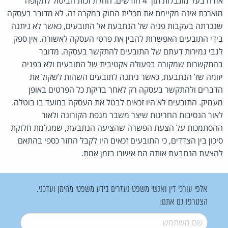
אזרח בעל מוגבלות תוך 4 חודשים. החלת זכות הביטול לתקופה
מוארכת אינה מקיימת את תכלית החוק במקרה זה. לא מדובר בעסקה
שנכרתה בעקבות פניה של הנתבעת אל התובעים, כאשר לא ניתנה
בידי התובעים האפשרות להבין את פרטי העסקה לאשורה. אין ספק
לגבי גמירות דעתם של התובעים להתקשר בעסקה. מדובר
בהתקשרות שמקורה בפעולה אקטיבית של התובעים ולא בפניה
יזומה של הנתבעת, כאשר ניתנה לתובעים השהות לשקול את
הדברים ולהתקשר בעסקה רק לאחר בדיקת כל הפרטים באופן
מעמיק. התובעים לא היו זכאים לבטל את העסקה במועד בו בוטלה.
לאור הנסיבות החריגות שיצר משבר מגפת הקורונה ולאור
ההסתמכות על הצעת הפשרה שהציעה הנתבעת, שמגלמת חלוקת
סיכון בין הצדדים, כי התובעים זכאים היו לקבל החזר כספי בהתאם
להצעת הנתבעת אותה הם אישרו בזמן אמת.
אלפי עורכי דין ואנשי משפט נעזרים בידע משפטי מהימן ועדכני.
הצטרפו גם אתם:
שם משתמש
*