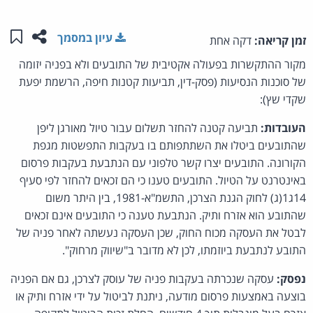
שתפו ע
שמו
עיון במסמך
זמן קריאה:
דקה אחת
מקור ההתקשרות בפעולה אקטיבית של התובעים ולא בפניה יזומה
של סוכנות הנסיעות (פסק-דין, תביעות קטנות חיפה, הרשמת יפעת
שקדי שץ):
העובדות:
תביעה קטנה להחזר תשלום עבור טיול מאורגן ליפן
שהתובעים ביטלו את השתתפותם בו בעקבות התפשטות מגפת
הקורונה. התובעים יצרו קשר טלפוני עם הנתבעת בעקבות פרסום
באינטרנט על הטיול. התובעים טענו כי הם זכאים להחזר לפי סעיף
14ג1(ג) לחוק הגנת הצרכן, התשמ"א-1981, בין היתר משום
שהתובע הוא אזרח ותיק. הנתבעת טענה כי התובעים אינם זכאים
לבטל את העסקה מכוח החוק, שכן העסקה נעשתה לאחר פניה של
התובע לנתבעת ביוזמתו, לכן לא מדובר ב"שיווק מרחוק".
נפסק:
עסקה שנכרתה בעקבות פניה של עוסק לצרכן, גם אם הפניה
בוצעה באמצעות פרסום מודעה, ניתנת לביטול על ידי אזרח ותיק או