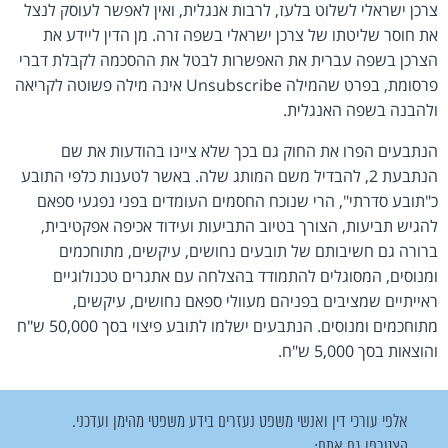
צרכן ישראלי לשלוט בלעז, לרבות אנגלית, ואין לאפשר לעוסק לנצל
את חוסר שליטתו של צרכן ישראלי בשפה זרה. מן הדין ליידע את
הצרכן בשפה עברית את האפשרות לבטל את ההסכמה לקבלת דברי
פרסומת, בפרט שהמילה Unsubscribe אינה מילה פשוטה לקריאה
ולהבנה בשפה האנגלית.
הנתבעים הפרו את החוק גם בכך שלא ציינו בהודעות את שם
הנתבעת 2, להבדיל משם המותג שלה. באשר לטענות כלפי התובע
כ"תובע סדרתי", הרי שנוכח החסמים העומדים בפני נפגעי ספאם
להגיש תביעות, הצורך בטיוב התביעות ועידוד אכיפה אפקטיבית,
ברורה גם חשיבותם של תובעים נחושים, עיקשים, מתוחכמים
ומנוסים, המסוגלים להתמודד בהצלחה עם אתגרים טכנולוגיים
ראייתיים שמציבים בפניהם מעוולי ספאם נחושים, עיקשים,
מתוחכמים ומנוסים. הנתבעים ישלמו לתובע פיצוי בסך 50,000 ש"ח
והוצאות בסך 5,000 ש"ח.
אלפי עורכי דין ואנשי משפט נעזרים בידע משפטי מהימן ועדכני.
הצטרפו גם אתם: