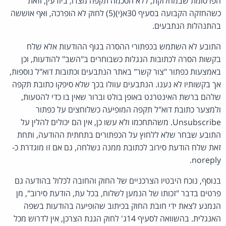
הפרסומת שבמחלוקת, ללא הסכמה תקפה מצדו, ביודעין, וזאת
כשהחזקה הקבועה בסעיף 30א(י)(5) לחוק לא הופרכה, ואף אוששה
בהתנהלות הנתבעים.
התובע לא השתמש בכפתורי ההסרה בגוף ההודעות אלא שלח
בקשות הסרה לכתובות הנגלות כשבוחרים ב"השב" להודעות, וכן
באמצעות כפתור "צור קשר" באתר הנתבעים וכתובות דוא"ל נוספות,
אך בקשותיו לא נענו. הנתבעים עוולו בכך שלא סיפקו כתובת תקפה
שלהם ברשת האינטרנט באופן בולט וברור שאין בו כדי להטעות,
ולמצער כתובת דוא"ל תקפה המופיעה כשלוחצים על כפתור
Unsubscribe. משהתחכמו ולא עשו כן, אין הם יכולים להלין על
התובע שבחר שלא ללחוץ על הכפתורים בתחתית ההודעה, ותחת
זאת שלח הודעת סירוב לכתובת ממנה נשלחה, גם אם זו מוגדרת כ-
noreply.
בנוסף, נוכח היבטיו הצרכניים של החוק והחובה לכלול בהודעה גם
פרטים בדבר "זכותו של הנמען לשלוח, בכל עת, הודעת סירוב", מן
הנמנע לצאת ידי חובת החוק בכיתוב שהופיעה בהודעות בשפה
האנגלית. בהשוואה לסעיף 14ג' לחוק הגנת הצרכן, אין לדרוש מכל