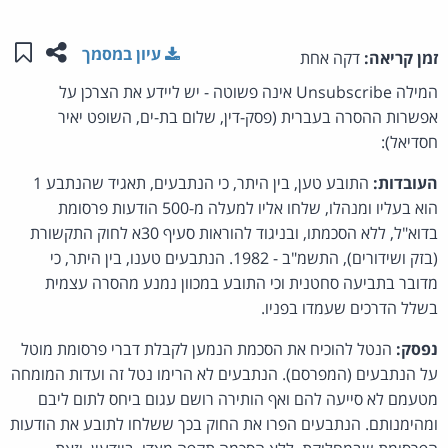
שתפו ע
שמו
עיון במסמך
זמן קריאה:
דקה אחת
המילה Unsubscribe אינה פשוטה - יש ליידע את הצרכן על
אפשרות ההסרה בעברית (פסק-דין, שלום בת-ים, השופט יאיר
חסדיאל):
העובדות:
התובע טען, בין היתר, כי הנתבעים, תאגיד שהנתבע 1
הוא בעליו ומנהלו, שלחו אליו למעלה מ-500 הודעות פרסומת
בדוא"ל, ללא הסכמתו, ובניגוד להוראות סעיף 30א לחוק התקשורת
(בזק ושידורים), התשמ"ב - 1982. הנתבעים טענו, בין היתר, כי
מדובר בתביעה סחטנית וכי התובע במכוון נמנע מהסרה עצמית
בשלל הדרכים שעמדו בפניו.
נפסק:
הנטל להוכיח את הסכמת הנמען לקבלת דברי פרסומת מוטל
על הנתבעים (המפרסם). הנתבעים לא הרימו נטל זה ועדות המומחה
מטעמם לא סייעה להם ואף הותירה רושם עגום ביחס לתום ליבם
ומהימנותם. הנתבעים הפרו את החוק בכך ששלחו לתובע את הודעות