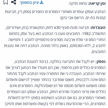
שתפו ע
שמו
עיון במסמך
זמן קריאה:
פחות מדקה
הנתבע ועסקו עומדים מאחורי המסרונים המפרים (פסק-דין, תביעות
קטנות בת-ים, הרשם אבי כהן):
העובדות:
תביעה מכוח סעיף 30א לחוק התקשורת (בזק ושידורים),
התשמ"ב-1982. התובעים טענו כי הנתבע הוא בעל עסק בתחום
החזרי המס וכי שלח ארבעה מסרונים פרסומיים לתובע 1 וחמישה
לתובע 2, ללא הסכמתם, באופן בלתי מזוהה. הנתבע דחה את טענות
התובעים.
נפסק:
יש לקבל את התביעה בחלקה. בניגוד לטענת הנתבע,
המסרונים כוללים תוכן פרסומי, שכן הם מעודד את הנמען לצרוך את
שירותי הנתבע. העובדה כי את התמורה צפוי הנתבע לקבל מהחזר
המס אינה רלבנטית, משום שמדובר בהחזר ששייך לנישום ותשלום
ממנו משמעו תשלום מכספו של הנישום/הלקוח. המסרונים אינם
כוללים את פרטי החובה שדורש החוק. הנתבע ועסקו הם העומדים
מאחורי המסרונים. גם אם הנתבע השתמש בספקי לידים למשלוח
המסרונים, הרי שההודעות נשלחו לפי בקשתו ומשרתות אותו ולפיכך