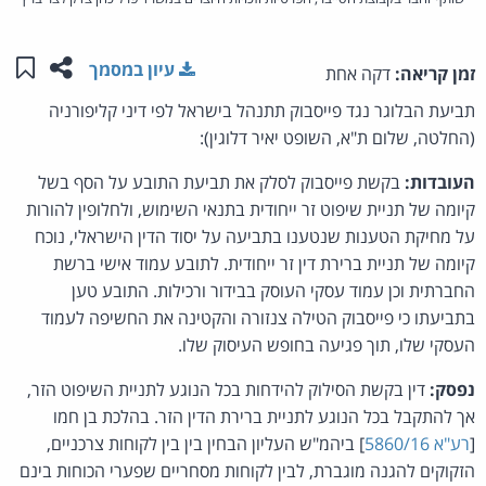
שתפו ע
שמו
עיון במסמך
זמן קריאה:
דקה אחת
תביעת הבלוגר נגד פייסבוק תתנהל בישראל לפי דיני קליפורניה
(החלטה, שלום ת"א, השופט יאיר דלוגין):
העובדות:
בקשת פייסבוק לסלק את תביעת התובע על הסף בשל
קיומה של תניית שיפוט זר ייחודית בתנאי השימוש, ולחלופין להורות
על מחיקת הטענות שנטענו בתביעה על יסוד הדין הישראלי, נוכח
קיומה של תניית ברירת דין זר ייחודית. לתובע עמוד אישי ברשת
החברתית וכן עמוד עסקי העוסק בבידור ורכילות. התובע טען
בתביעתו כי פייסבוק הטילה צנזורה והקטינה את החשיפה לעמוד
העסקי שלו, תוך פגיעה בחופש העיסוק שלו.
נפסק:
דין בקשת הסילוק להידחות בכל הנוגע לתניית השיפוט הזר,
אך להתקבל בכל הנוגע לתניית ברירת הדין הזר. בהלכת בן חמו
[
רע"א 5860/16
] ביהמ"ש העליון הבחין בין בין לקוחות צרכניים,
הזקוקים להגנה מוגברת, לבין לקוחות מסחריים שפערי הכוחות בינם