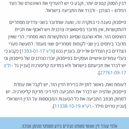
לבין הספק קטנים יותר, וקבע כי יש להעדיף את האינטרס של הצד
החלש – הצרכן - ולברר את התביעה בישראל.
פייסבוק טענה כי במקרה זה, שעה שמדובר בשני צדדים מסחריים
להתקשרות, אין מדובר בסיטואציה צרכנית ויש לאכוף את תניית
השיפוט הזר. אלא שהגם שסיווג ההתקשרות הוא מסחרי, הרי שאין
מדובר ביחסים בין שני לקוחות מסחריים שווי מעמד. למעשה פערי
הצדדים בין הצדדים אדירים. בעניין נכט [
ת"צ 1393-01-17
] נקבע כי
בעלי עמודים אישיים ועסקיים בפייסבוק יוכרו כצרכנים של פייסבוק וכי
יש לברר את תביעתם בישראל ולא במדינת קליפורניה [עניין גל -
ת"צ
].
27761-09-17
לעומת זאת, באשר לתניית ברירת הדין הזר, יש לקבל את עמדת
פייסבוק שלפיה יש לברר את התביעה לפי דיני מדינת קליפורניה. יש
למחוק מכתב התביעה את כל הטענות המבוססות על הדין הישראלי
[עניין טרוים מילר -
רע"א 11338-10-19
].
אלפי עורכי דין ואנשי משפט נעזרים בידע משפטי מהימן ועדכני.