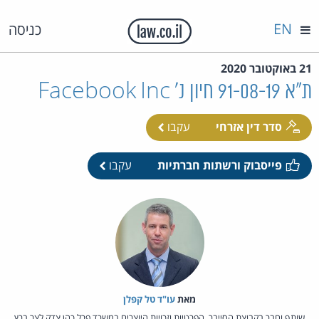
EN
כניסה
21 באוקטובר 2020
ת"א 91-08-19 חיון נ' Facebook Inc
סדר דין אזרחי
עקבו
פייסבוק ורשתות חברתיות
עקבו
מאת‏
עו"ד טל קפלן
שותף וחבר בקבוצת הסייבר, הפרטיות וזכויות היוצרים במשרד פרל כהן צדק לצר ברץ