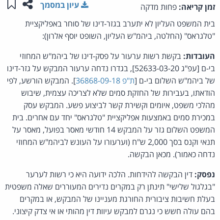
שתפו ע
שמו
עיון במסמך
זמן קריאה:
פחות מדקה
בית המשפט העליון לא יתערב בגזר-דינו של סוחר באפליקציית
"טלגראס" (החלטה, ביהמ"ש העליון, השופט יוסף אלרון):
העובדות:
בקשת רשות ערעור על פסק-דינו של ביהמ"ש המחוזי
בי-ם [עפ"ג 52633-03-20], בגדרו נדחה ערעור המבקש על גזר-דינו
של ביהמ"ש השלום בי-ם [
ת"פ 36868-09-18
]. המבקש הורשע, לפי
הודאתו, בעבירות של החזקת סמים שלא לצריכה עצמית, שיבוש
מהלכי משפט, איומים וקשירת קשר לביצוע פשע. המבקש עסק
במכירת סמים באמצעות אפליקציית "טלגראס" יחד עם אחרים.
בית
המשפט השלום גזר על המבקש 14 חודשי מאסר בפועל, מאסר על
תנאי וקנס בסך 2,000 ש"ח (וערעורו על העונש לביהמ"ש המחוזי
נדחה כאמור). מכאן הבקשה.
נפסק:
דין הבקשה להידחות. הלכה ידועה היא כי רשות לערער
"בגלגול שלישי" תינתן רק במקרים נדירים המעוררים שאלה משפטית
בעלת חשיבות ציבורית החורגת מעניינו של המבקש, או במקרים
בהם עולה חשש כי נגרם למבקש עיוות דין מהותי או אי צדק קיצוני.