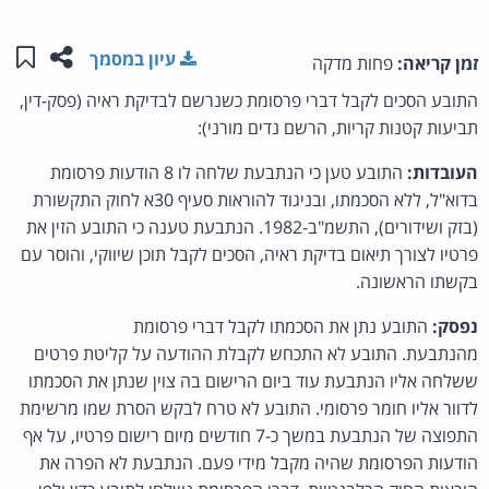
שתפו ע
שמו
עיון במסמך
זמן קריאה:
פחות מדקה
התובע הסכים לקבל דברי פרסומת כשנרשם לבדיקת ראיה (פסק-דין,
תביעות קטנות קריות, הרשם נדים מורני):
העובדות:
התובע טען כי הנתבעת שלחה לו 8 הודעות פרסומת
בדוא"ל, ללא הסכמתו, ובניגוד להוראות סעיף 30א לחוק התקשורת
(בזק ושידורים), התשמ"ב-1982. הנתבעת טענה כי התובע הזין את
פרטיו לצורך תיאום בדיקת ראיה, הסכים לקבל תוכן שיווקי, והוסר עם
בקשתו הראשונה.
נפסק:
התובע נתן את הסכמתו לקבל דברי פרסומת
מהנתבעת. התובע לא התכחש לקבלת ההודעה על קליטת פרטים
ששלחה אליו הנתבעת עוד ביום הרישום בה צוין שנתן את הסכמתו
לדוור אליו חומר פרסומי. התובע לא טרח לבקש הסרת שמו מרשימת
התפוצה של הנתבעת במשך כ-7 חודשים מיום רישום פרטיו, על אף
הודעות הפרסומת שהיה מקבל מידי פעם. הנתבעת לא הפרה את