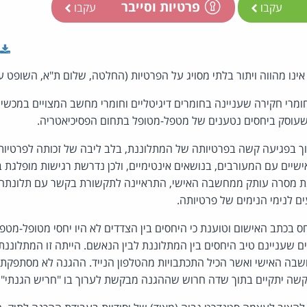
פרטיות וסייבר
עקבו
עקבו
אינו מהווה ויתור בלתי מסויג על הפרטיות (החלטה, שלום ת"א, השופט ע
מרי חקירה שעניינה בחומרים דיגיטליים וחומרי מחשב המצויים במכשיר
שעוסק ביחסים נטענים של מטפל-מטופל בתחום הפסיכיאטריה.
 בפגיעה קשה בפרטיותה של המתלוננת, בלב ליבה של זכותה לפרטיות,
שיים עם המעורבים, בנושאים אינטימיים, ולכן נדרשת רגישות מופלגת 
ננת מסרה עותק ממחשבה האישי, התראיינה לתקשורת בקשר עם תלונתה
ים לנימי הנימים של פרטיותה.
בכתב האישום וטוענת כי היחסים בין הצדדים לא היו יחסי מטופל-מטפ
ים שעניינם טיב היחסים בין המתלוננת לבין הנאשם. הייתה זו המתלוננ
שבה האישי ואשר הכיל התכתבויות מהטלפון הנייד. ההגנה לא מסתפקת
בבקשה יתקיים בתוך שדה חרוש שההגנה מבקשת לערוך בו "חריש הגנתי" 