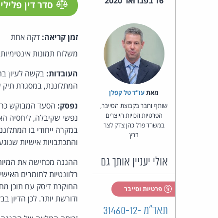
16 בפברואר 2020
סדר דין פלילי
זמן קריאה:
דקה אחת
משלוח תמונות אינטימיות 
העובדות:
בקשה לעיון בחו
המתלוננת, במסגרת תיק 
מאת‏
עו"ד טל קפלן
נפסק:
הסעד המבוקש כרוך
שותף וחבר בקבוצת הסייבר,
הפרטיות וזכויות היוצרים
נפשי שקיבלה, ליחסיה האי
במשרד פרל כהן צדק לצר
במקרה ייחודי בו המתלו
ברץ
והתכתבויות אישיות שנוגע
אולי יעניין אותך גם
ההגנה מכחישה את המיוחס 
רלוונטיות לחומרים האישי
החוקרת דיסק עם תוכן מח
פרטיות וסייבר
ודורשת יותר. לכן הדיון 
תאד"מ 31460-12-