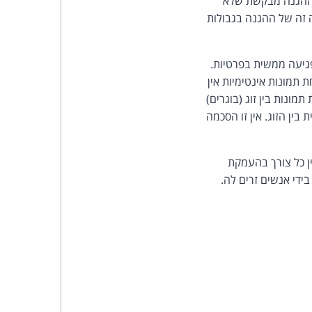
 ההגנה מבקשת שלא
כהן
ה זה של ההגנה בגבולות
צדק
גיעה ממשית בפרטיות.
לצר
תמונות אינטימיות אין
מונות בין זוג (בוגרים)
ברץ.
ין הזוג. אין זו הסכמה
פועל
ן כל צורך בהעמקת
מ־1996
ידי אנשים זרים לה.