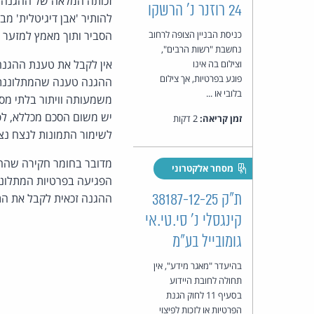
זכותה המלאה של ההגנה ל
24 רוזנר נ' הרשקו
להותיר 'אבן דיגיטלית' מ
כניסת הבניין הצופה לרחוב
הסביר ותוך מאמץ למזער א
נחשבת "רשות הרבים",
אין לקבל את טענת ההגנה
וצילום בה אינו
פוגע בפרטיות, אך צילום
ההגנה טענה שהמתלוננת ש
בלובי או ...
משמעותה וויתור בלתי מסוי
יש משום הסכם מכללא, לפי
זמן קריאה:
2 דקות
לשימור התמונות לנצח נצח
מדובר בחומר חקירה שההגנ
מסחר אלקטרוני
הפגיעה בפרטיות המתלוננת
ת"ק 38187-12-25
ההגנה זכאית לקבל את התמ
קינגסלי נ' סי.טי.אי
גומובייל בע"מ
בהיעדר "מאגר מידע", אין
תחולה לחובת היידוע
בסעיף 11 לחוק הגנת
הפרטיות או לזכות לפיצוי