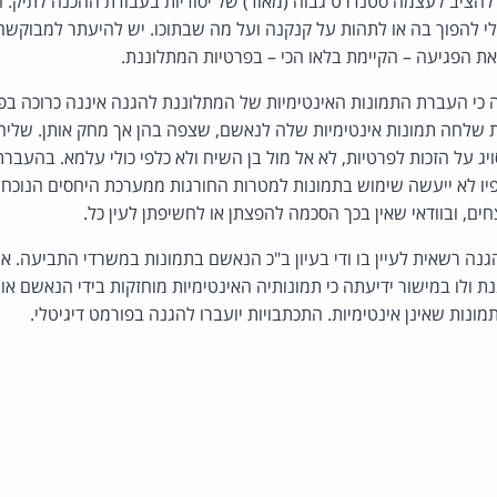
הציב לעצמה סטנדרט גבוה (מאוד) של יסודיות בעבודת ההכנה לתיק.
בלי להפוך בה או לתהות על קנקנה ועל מה שבתוכו. יש להיעתר למבוקש
ת הפגיעה – הקיימת בלאו הכי – בפרטיות המתלוננת.
 כי העברת התמונות האינטימיות של המתלוננת להגנה איננה כרוכה בפ
לחה תמונות אינטימיות שלה לנאשם, שצפה בהן אך מחק אותן. שליחת 
ג על הזכות לפרטיות, לא אל מול בן השיח ולא כלפי כולי עלמא. בהעברת ת
ו לא ייעשה שימוש בתמונות למטרות החורגות ממערכת היחסים הנוכחית ב
ים, ובוודאי שאין בכך הסכמה להפצתן או לחשיפתן לעין כל.
ה רשאית לעיין בו ודי בעיון ב"כ הנאשם בתמונות במשרדי התביעה. אי
 ולו במישור ידיעתה כי תמונותיה האינטימיות מוחזקות בידי הנאשם או ב
ונות שאינן אינטימיות. התכתבויות יועברו להגנה בפורמט דיגיטלי.