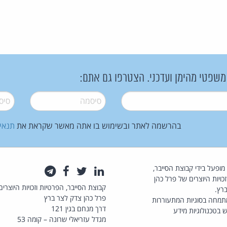
 משפטי מהימן ועדכני. הצטרפו גם אתם:
סיסמה
*
סיסמה
בהרשמה לאתר ובשימוש בו אתה מאשר שקראת את
תנאי
law.co.il מופעל בידי קבוצת הסייבר,
לינקדאין
טוויטר
פייסבוק
טלגרם
כויות היוצרים של פרל כהן
קבוצת הסייבר, הפרטיות וזכויות היוצרים
רץ.
פרל כהן צדק לצר ברץ
תמחה בסוגיות המתעוררות
דרך מנחם בגין 121
 בטכנולוגיות מידע
מגדל עזריאלי שרונה – קומה 53