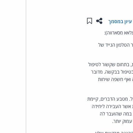
העומד
שתפו עמוד זה
שמור ב"תכנים שלי"
עיון במסמך
בראש
לאא מסארווה):
קבוצת
 הטלפון הנייד של
האינטרנט,
 בתחום שקשור לטיפול
הסייבר
בטיפול בבקשה. מדובר
 ואף חשפה שיחות
וזכויות
היוצרים
ל. מטבע הדברים, קיימת
ת אשר העבירה ליחידה
של
 במה שהועבר לה
עמוק יותר.
פרל