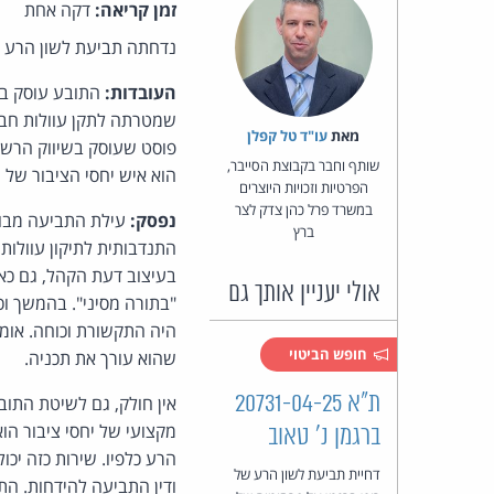
זמן קריאה:
דקה אחת
נדחתה תביעת לשון הרע על
העובדות:
התובע עוסק במכ
שמטרתה לתקן עוולות חבר
מאת‏
עו"ד טל קפלן
פוסט שעוסק בשיווק הרשת
שותף וחבר בקבוצת הסייבר,
הוא איש יחסי הציבור של חברת Mysmarty וכותב עבורה תכנים. הנתבע טען כי מד
הפרטיות וזכויות היוצרים
במשרד פרל כהן צדק לצר
נפסק:
עילת התביעה מבוס
ברץ
התנדבותית לתיקון עוולו
בעיצוב דעת הקהל, גם כאש
אולי יעניין אותך גם
"בתורה מסיני". בהמשך ו
היה התקשורת וכוחה. אומנ
חופש הביטוי
שהוא עורך את תכניה.
ת"א 20731-04-25
אין חולק, גם לשיטת התו
מקצועי של יחסי ציבור הו
ברגמן נ' טאוב
הרע כלפיו. שירות כזה יכו
דחיית תביעת לשון הרע של
ודין התביעה להידחות. התובע 