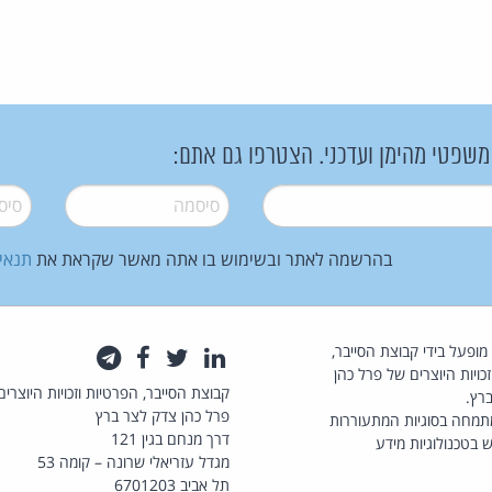
 משפטי מהימן ועדכני. הצטרפו גם אתם:
סיסמה
*
סיסמה
בהרשמה לאתר ובשימוש בו אתה מאשר שקראת את
תנאי
law.co.il מופעל בידי קבוצת הסייבר,
לינקדאין
טוויטר
פייסבוק
טלגרם
כויות היוצרים של פרל כהן
קבוצת הסייבר, הפרטיות וזכויות היוצרים
רץ.
פרל כהן צדק לצר ברץ
תמחה בסוגיות המתעוררות
דרך מנחם בגין 121
 בטכנולוגיות מידע
מגדל עזריאלי שרונה – קומה 53
תל אביב 6701203