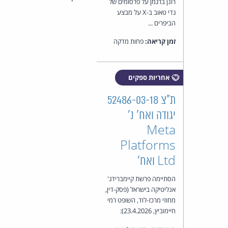
רונן ברגמן על פרסומים של
גדי טאוב ב-X על מבצע
הביפרים ...
זמן קריאה:
פחות מדקה
אחריות ספקים
ת"צ 52486-03-18
יגודה ואח' נ'
Meta
Platforms
Ltd ואח'
הסתיימה פרשת קיימברידג'
אנליטיקה בישראל (פסק-דין,
מחוזי מרכז-לוד, השופט רמי
חיימוביץ, 23.4.2026):