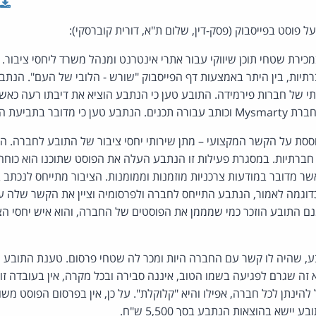
 פוסט בפייסבוק (פסק-דין, שלום ת"א, דורית קוברסקי):
ירת שטחי תוכן שיווקי עבור אתרי אינטרנט ומנהל משרד ליחסי ציבור
תיות, בין היתר באמצעות דף הפייסבוק "שורש - הלובי של העם". הנתב
י של חברות פירמידה. התובע טען כי הנתבע הוציא את דיבתו רעה כא
ובר בתביעת הפחדה.
סת על הקשר המקצועי – מתן שירותי יחסי ציבור של התובע לחברה. ה
ת חברתיות. במסגרת פעילות זו הנתבע העלה את הפוסט שתוכנו הוא כוח
ר מדובר במודעות צרכניות מוזמנות וממומנות. הציבור מתייחס לנכתב ב
כדוגמה לאמור, הנתבע התייחס לחברה ולפרסומיה וציין את הקשר שלה 
ם התובע הוזכר כמי שמממן את הפוסטים של החברה, והוא איש יחסי הצ
בע, שהיה לו קשר עם החברה היות ומכר לה שטחי פרסום. טענת התובע ש
א זה שגרם לפגיעה בשמו הטוב, איננה סבירה ובכל מקרה, אין בעובדה ז
ל להינתן לכל חברה, אפילו והיא "קלוקלת". על כן, אין בפרסום הפוסט מש
יישא בהוצאות הנתבע בסך 5,500 ש"ח.