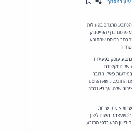
שתפו עמוד זה
שמור ב"תכנים שלי"
עיון במסמך
העומד
. הנתבע מתנדב בפעילות
בראש
ע פרסם בדף הפייסבוק
שר כתב בפוסט שהתובע
קבוצת
האינטרנט,
נתבע עוסק בפעילות
ה של התקשורת
הסייבר
מודעות כאילו מדובר
וזכויות
עם התובע. נושא הפוסט
יבור שלה, אך לא נכתב
היוצרים
של
דווקא מתן שירות
ו לכשעצמה משום לשון
פרל
ום לשון הרע כלפי התובע