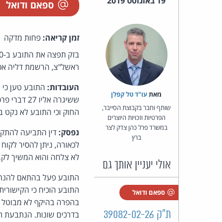
19 באוגוסט 2019
ספאם ודואל
זמן קריאה:
פחות מדקה
ראשל"צ, הרשמת דליה אסט
העובדות:
מאת‏
עו"ד טל קפלן
ששיגרה אל
שותף וחבר בקבוצת הסייבר,
החוק וכי התובע לא נקט 
הפרטיות וזכויות היוצרים
במשרד פרל כהן צדק לצר
נפסק:
דין התביעה להתקבל
ברץ
לכאורה, ניתן להסיר לקוח
לא צלחה והוא המשיך לקב
אולי יעניין אותך גם
התובע פעל בהתאם להנחיו
ספאם ודואל
בהפרה בהיקף לא מבוטל 
ת"ק 39082-02-26
בדרכים שונות. הנתבעת תפצה את התובע 