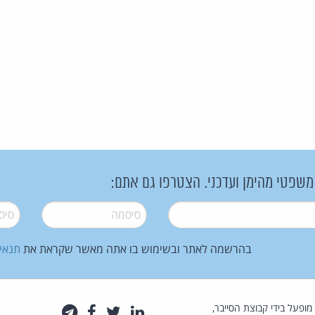
 משפטי מהימן ועדכני. הצטרפו גם אתם:
סיסמה
*
סיסמה
בהרשמה לאתר ובשימוש בו אתה מאשר שקראת את
תנאי
law.co.il מופעל בידי קבוצת הסייבר,
לינקדאין
טוויטר
פייסבוק
טלגרם