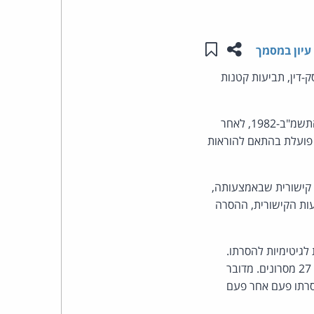
העומד
שתפו עמוד זה
שמור ב"תכנים שלי"
עיון במסמך
בראש
 (פסק-דין, תביעות קטנות
קבוצת
התובע טען כי הנתבעת הפרה את הוראות סעיף 30א לחוק התקשורת (בזק ושידורים), התשמ"ב-1982, לאחר
האינטרנט,
היא פועלת בהתאם להוראות
הסייבר
ה קישורית שבאמצעותה,
וזכויות
עות הקישורית, ההסרה
היוצרים
גיטימיות להסרתו.
של
התובע הוכיח כי הקישורית אינה מובילה לאפשרות הסרה וממילא לא הוכח אחרת. התובע תבע בגין 27 מסרונים. מדובר
סרתו פעם אחר פעם
פרל