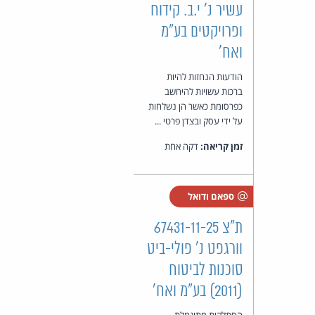
עשיר נ' י.ב. קידוח
ופרויקטים בע"מ
ואח'
הודעות הנחזות להיות
ברכות עשויות להיחשב
כפרסומת כאשר הן נשלחות
על ידי עסק ובצדן פרטי ...
זמן קריאה:
דקה אחת
ספאם ודואל
ת"צ 67431-11-25
וורגפט נ' פולי-ביט
סוכנות לביטוח
(2011) בע"מ ואח'
הסתלקות מתוגמלת