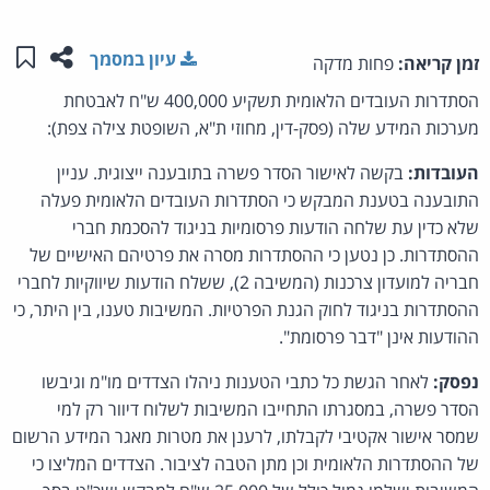
שתפו ע
שמו
עיון במסמך
זמן קריאה:
פחות מדקה
הסתדרות העובדים הלאומית תשקיע 400,000 ש"ח לאבטחת
מערכות המידע שלה (פסק-דין, מחוזי ת"א, השופטת צילה צפת):
העובדות:
בקשה לאישור הסדר פשרה בתובענה ייצוגית. עניין
התובענה בטענת המבקש כי הסתדרות העובדים הלאומית פעלה
שלא כדין עת שלחה הודעות פרסומיות בניגוד להסכמת חברי
ההסתדרות. כן נטען כי ההסתדרות מסרה את פרטיהם האישיים של
חבריה למועדון צרכנות (המשיבה 2), ששלח הודעות שיווקיות לחברי
ההסתדרות בניגוד לחוק הגנת הפרטיות. המשיבות טענו, בין היתר, כי
ההודעות אינן "דבר פרסומת".
נפסק:
לאחר הגשת כל כתבי הטענות ניהלו הצדדים מו"מ וגיבשו
הסדר פשרה, במסגרתו התחייבו המשיבות לשלוח דיוור רק למי
שמסר אישור אקטיבי לקבלתו, לרענן את מטרות מאגר המידע הרשום
של ההסתדרות הלאומית וכן מתן הטבה לציבור. הצדדים המליצו כי