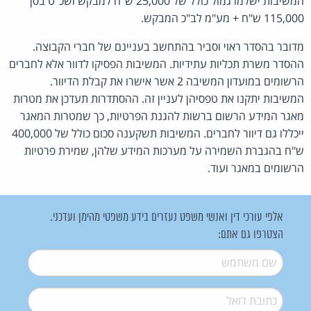
המשיבות ישלמו גמול כולל של 25,000 ש"ח למבקש ושכ"ט בסך
115,000 ש"ח + מע"מ לב"כ המבקש.
מדובר בהסדר ראוי וסביר בהתחשב בעניינם של חברי הקבוצה.
ההסדר משרת תכליות עתידיות. המשיבות הפסיקו לדוור אלא לחברים
הרשומים במועדון המשיבה 2 אשר אישרו את קבלת הדיוור.
המשיבות יתקנו את טפסיהן לעניין זה. ההסתדרות תעדכן את מטרות
מאגר המידע הרשום ברשות להגנת הפרטיות, כך שמטרות המאגר
ייכללו גם דיוור לחברים. המשיבות תשקענה סכום כולל של 400,000
ש"ח בהגברת השמירה על מערכות המידע שלהן, שמירת פרטיות
הרשומים במאגר ועוד.
אלפי עורכי דין ואנשי משפט נעזרים בידע משפטי מהימן ועדכני.
הצטרפו גם אתם:
שם משתמש
*
דואל
*