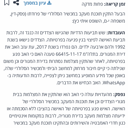
שתפו ע
שמו
עיון במסמך
זמן קריאה:
פחות מדקה
הבעל התקין תוכנת מעקב במכשיר הסלולרי של פרודתו (פסק-דין,
משפחה י-ם, השופט איתי כץ):
העובדות:
שש תביעות הדדיות שהגישו הצדדים זה כנגד זה, לרבות
תביעת האישה לפיצוי בגין פגיעה בפרטיותה. הצדדים נישאו בשנת
1992 ולהם ארבעה ילדים. הם נפרדו בשנת 2017, עת עזב האב את
דירת המגורים. בתלה"מ 66415-11-17 טענה האם כי האב פגע
בפרטיותה, לאחר שהתקין מצלמות נסתרות בדירת המגורים וכן משום
שגילתה כי קיים חיבור מרחוק למחשב הביתי ולמכשיר הסלולרי שלה,
באופן שכל מידע המופיע במחשב ניתן לצפייה, לרבות הודעותיה ב-
WhatsApp. האב הכחיש את הדברים.
נפסק:
מהעדויות עולה כי האב הוא שהתקין את המצלמות בבית
מגורי הצדדים וכן את תוכנות המעקב במכשיר הסלולרי של
האישה. האיש פגע בפרטיותה של האישה בהציבו ללא הסכמתה או
ידיעתה מצלמות מעקב בדירת מגוריה, לרבות במקומות אינטימיים
כגון חדרי האמבטיה והשירותים ובהתקינו תוכנת מעקב במכשיר