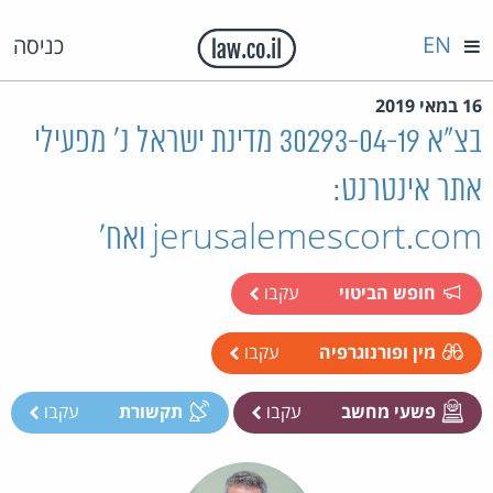
EN
כניסה
16 במאי 2019
בצ"א 30293-04-19 מדינת ישראל נ' מפעילי
אתר אינטרנט:
jerusalemescort.com ואח'
חופש הביטוי
עקבו
מין ופורנוגרפיה
עקבו
פשעי מחשב
עקבו
תקשורת
עקבו