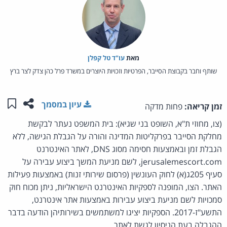
מאת‏
עו"ד טל קפלן
שותף וחבר בקבוצת הסייבר, הפרטיות וזכויות היוצרים במשרד פרל כהן צדק לצר ברץ
שתפו ע
שמו
עיון במסמך
זמן קריאה:
פחות מדקה
(צו, מחוזי ת"א, השופט בני שגיא): בית המשפט נעתר לבקשת
מחלקת הסייבר בפרקליטות המדינה והורה על הגבלת הגישה, ללא
הגבלת זמן ובאמצעות חסימה מסוג DNS, לאתר האינטרנט
jerusalemescort.com, לשם מניעת המשך ביצוע עבירה על
סעיף 205ג(א) לחוק העונשין (פרסום שירותי זנות) באמצעות פעילות
האתר. הצו, המופנה לספקיות האינטרנט הישראליות, ניתן מכוח חוק
סמכויות לשם מניעת ביצוע עבירות באמצעות אתר אינטרנט,
התשע"ז-2017. הספקיות יציגו למשתמשים בשירותיהן הודעה בדבר
ההגבלה בעת הניסיון לגשת לאתר.