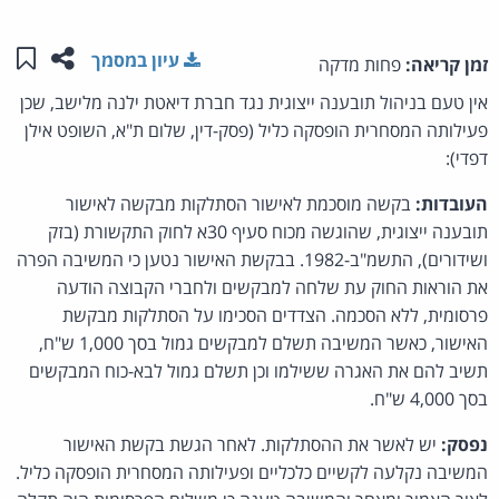
שתפו ע
שמו
עיון במסמך
זמן קריאה:
פחות מדקה
אין טעם בניהול תובענה ייצוגית נגד חברת דיאטת ילנה מלישב, שכן
פעילותה המסחרית הופסקה כליל (פסק-דין, שלום ת"א, השופט אילן
דפדי):
העובדות:
בקשה מוסכמת לאישור הסתלקות מבקשה לאישור
תובענה ייצוגית, שהוגשה מכוח סעיף 30א לחוק התקשורת (בזק
ושידורים), התשמ"ב-1982. בבקשת האישור נטען כי המשיבה הפרה
את הוראות החוק עת שלחה למבקשים ולחברי הקבוצה הודעה
פרסומית, ללא הסכמה. הצדדים הסכימו על הסתלקות מבקשת
האישור, כאשר המשיבה תשלם למבקשים גמול בסך 1,000 ש"ח,
תשיב להם את האגרה ששילמו וכן תשלם גמול לבא-כוח המבקשים
בסך 4,000 ש"ח.
נפסק:
יש לאשר את ההסתלקות. לאחר הגשת בקשת האישור
המשיבה נקלעה לקשיים כלכליים ופעילותה המסחרית הופסקה כליל.