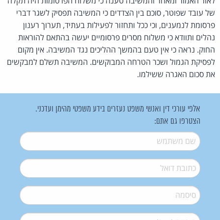
לאור האמור ומאחר והמשיבה טענה כי משלוח הפרסומות היה תקלה
של עובד שפוטר, סוכם בין הצדדים כי המשיבה תפסיק לשגר דברי
פרסומת לנמענים, וכי ככל ותחזור לפעילות בעתיד, תערוך רענון
נהלים ותוודא כי משלוח מסרים פרסומיים יעשה בהתאם להוראות
החוק. נראה כי אין טעם בהמשך ההליכים נגד המשיבה. אין מקום
לפסיקת הגמול ושכר הטרחה המבוקשים. המשיבה תשלם למבקשים
את סכום האגרה ששילמו.
אלפי עורכי דין ואנשי משפט נעזרים בידע משפטי מהימן ועדכני.
הצטרפו גם אתם:
שם משתמש
*
דואל
*
סיסמה
*
סיסמה (שוב)
*